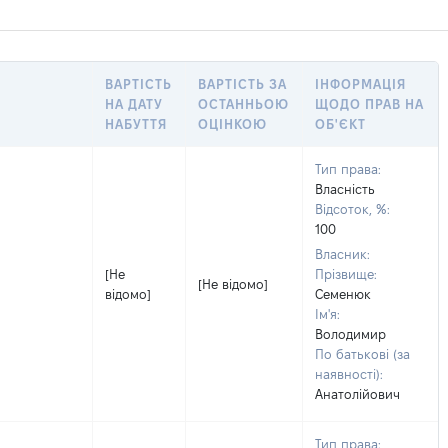
ВАРТІСТЬ
ВАРТІСТЬ ЗА
ІНФОРМАЦІЯ
НА ДАТУ
ОСТАННЬОЮ
ЩОДО ПРАВ НА
НАБУТТЯ
ОЦІНКОЮ
ОБ'ЄКТ
Тип права:
Власність
Відсоток, %:
100
Власник:
[Не
Прізвище:
[Не відомо]
відомо]
Семенюк
Ім'я:
Володимир
По батькові (за
наявності):
Анатолійович
Тип права: