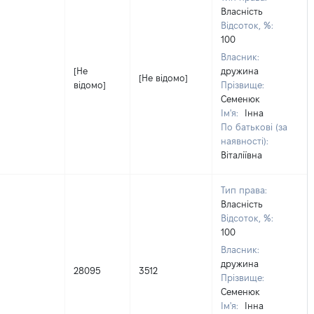
Власність
Відсоток, %:
100
Власник:
[Не
дружина
[Не відомо]
відомо]
Прізвище:
Семенюк
Ім'я:
Інна
По батькові (за
наявності):
Віталіївна
Тип права:
Власність
Відсоток, %:
100
Власник:
дружина
28095
3512
Прізвище:
Семенюк
Ім'я:
Інна