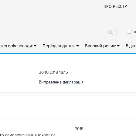
Й
ПРО РЕЄСТР
ш
атегорія посади:
Період подання:
Високий ризик:
Відп
30.10.2016 18:15
Виправлена декларація
2015
ого самоврядування (охоплює