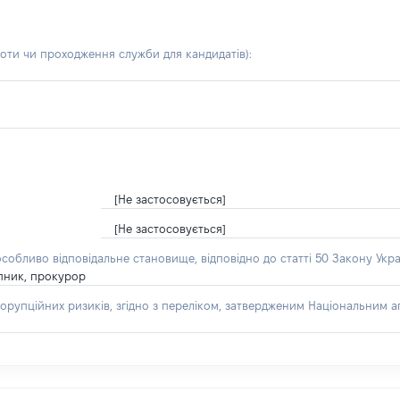
боти чи проходження служби для кандидатів)
:
[Не застосовується]
[Не застосовується]
особливо відповідальне становище, відповідно до статті 50 Закону Укра
пник, прокурор
орупційних ризиків, згідно з переліком, затвердженим Національним аг