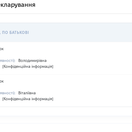
декларування
, ПО БАТЬКОВІ
юк
явності):
Володимирівна
:
[Конфіденційна інформація]
юк
явності):
Віталіївна
:
[Конфіденційна інформація]