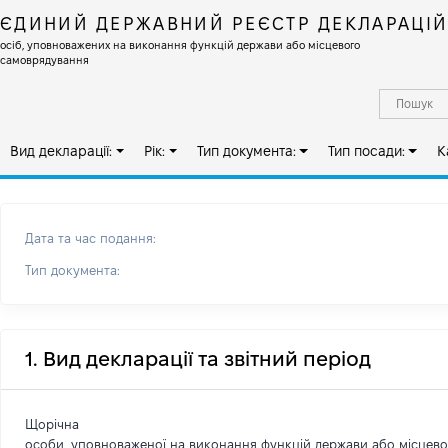
ЄДИНИЙ ДЕРЖАВНИЙ РЕЄСТР ДЕКЛАРАЦІ
осіб, уповноважених на виконання функцій держави або місцевого
самоврядування
Вид декларації:
Рік:
Тип документа:
Тип посади:
К
Дата та час подання:
Тип документа:
1. Вид декларації та звітний період
Щорічна
особи, уповноваженої на виконання функцій держави або місцев