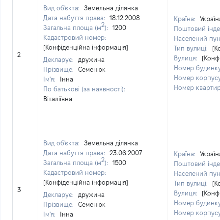
Вид об'єкта:
Земельна ділянка
Дата набуття права:
18.12.2008
Країна:
Україн
2
Загальна площа (м
):
1200
Поштовий інде
Кадастровий номер:
Населений пун
[Конфіденційна інформація]
Тип вулиці:
[К
2
Вулиця:
[Конф
Декларує:
дружина
Номер будинк
Прізвище:
Семенюк
Номер корпус
Ім'я:
Інна
Номер кварти
По батькові (за наявності):
Віталіївна
Вид об'єкта:
Земельна ділянка
Дата набуття права:
23.06.2007
Країна:
Україн
2
Загальна площа (м
):
1500
Поштовий інде
Кадастровий номер:
Населений пун
[Конфіденційна інформація]
Тип вулиці:
[К
3
Вулиця:
[Конф
Декларує:
дружина
Номер будинк
Прізвище:
Семенюк
Номер корпус
Ім'я:
Інна