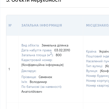
3. Об'єкти нерухомості
№
ЗАГАЛЬНА ІНФОРМАЦІЯ
МІСЦЕЗНАХ
Вид об'єкта:
Земельна ділянка
Дата набуття права:
03.02.2010
Країна:
Україн
2
Загальна площа (м
):
800
Поштовий інде
Кадастровий номер:
Населений пун
[Конфіденційна інформація]
Тип вулиці:
[К
1
Декларує:
Вулиця:
[Конф
Номер будинк
Прізвище:
Семенюк
Номер корпус
Ім'я:
Володимир
Номер кварти
По батькові (за наявності):
Анатолійович