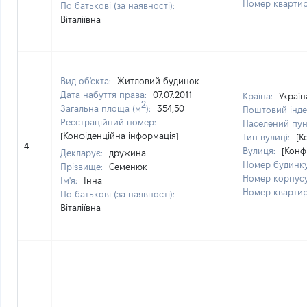
Номер кварти
По батькові (за наявності):
Віталіївна
Вид об'єкта:
Житловий будинок
Дата набуття права:
07.07.2011
Країна:
Україн
2
Загальна площа (м
):
354,50
Поштовий інде
Реєстраційний номер:
Населений пун
[Конфіденційна інформація]
Тип вулиці:
[К
4
Вулиця:
[Конф
Декларує:
дружина
Номер будинк
Прізвище:
Семенюк
Номер корпус
Ім'я:
Інна
Номер кварти
По батькові (за наявності):
Віталіївна