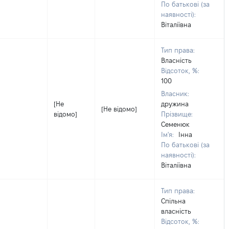
По батькові (за
наявності):
Віталіївна
Тип права:
Власність
Відсоток, %:
100
Власник:
[Не
дружина
[Не відомо]
відомо]
Прізвище:
Семенюк
Ім'я:
Інна
По батькові (за
наявності):
Віталіївна
Тип права:
Спільна
власність
Відсоток, %: