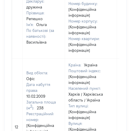
Декларує:
Номер будинку:
дружина
[Конфіденційна
Прізвище:
інформація]
Репешко
Номер корпусу:
Ім'я:
Ольга
[Конфіденційна
По батькові (за
інформація]
наявності):
Номер квартири:
Васильївна
[Конфіденційна
інформація]
Країна:
Україна
Поштовий індекс:
Вид об'єкта:
[Конфіденційна
Офіс
інформація]
Дата набуття
Населений пункт:
права:
Харків / Харківська
10.02.2009
область / Україна
Загальна площа
Тип вулиці:
2
(м
):
238
[Конфіденційна
Реєстраційний
інформація]
номер:
Вулиця:
[Конфіденційна
12
2380
[Конфіденційна