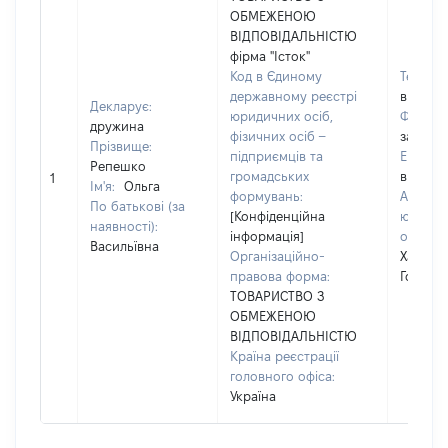
ОБМЕЖЕНОЮ
ВІДПОВІДАЛЬНІСТЮ
фірма "Істок"
Код в Єдиному
Телефо
державному реєстрі
відомо]
Декларує:
юридичних осіб,
Факс:
дружина
фізичних осіб –
застосо
Прізвище:
підприємців та
Email:
Репешко
громадських
відомо]
1
Ім'я:
Ольга
формувань:
Адреса
По батькові (за
[Конфіденційна
юридич
наявності):
інформація]
особи:
Васильївна
Організаційно-
Харків, 
правова форма:
Гоголя, 
ТОВАРИСТВО З
ОБМЕЖЕНОЮ
ВІДПОВІДАЛЬНІСТЮ
Країна реєстрації
головного офіса:
Україна