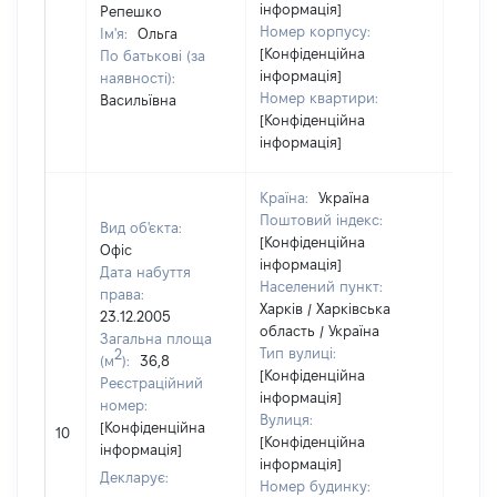
інформація]
Репешко
Номер корпусу:
Ім'я:
Ольга
[Конфіденційна
По батькові (за
інформація]
наявності):
Номер квартири:
Васильївна
[Конфіденційна
інформація]
Країна:
Україна
Поштовий індекс:
Вид об'єкта:
[Конфіденційна
Офіс
інформація]
Дата набуття
Населений пункт:
права:
Харків / Харківська
23.12.2005
область / Україна
Загальна площа
Тип вулиці:
2
(м
):
36,8
[Конфіденційна
Реєстраційний
інформація]
номер:
Вулиця:
[Конфіденційна
10
3480
[Конфіденційна
інформація]
інформація]
Декларує:
Номер будинку: