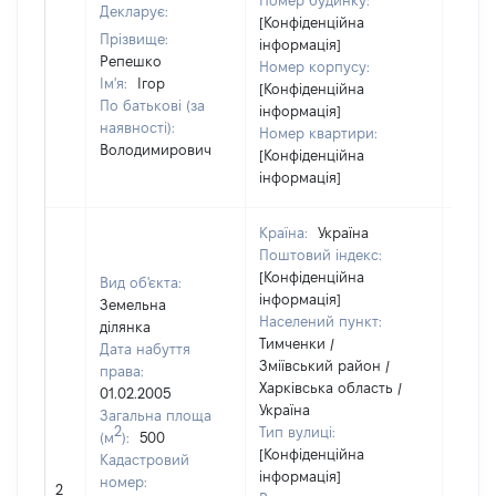
Номер будинку:
Декларує:
[Конфіденційна
Прізвище:
інформація]
Репешко
Номер корпусу:
Ім'я:
Ігор
[Конфіденційна
По батькові (за
інформація]
наявності):
Номер квартири:
Володимирович
[Конфіденційна
інформація]
Країна:
Україна
Поштовий індекс:
[Конфіденційна
Вид об'єкта:
інформація]
Земельна
Населений пункт:
ділянка
Тимченки /
Дата набуття
Зміївський район /
права:
Харківська область /
01.02.2005
Україна
Загальна площа
2
Тип вулиці:
(м
):
500
[Конфіденційна
Кадастровий
інформація]
[Не
номер:
2