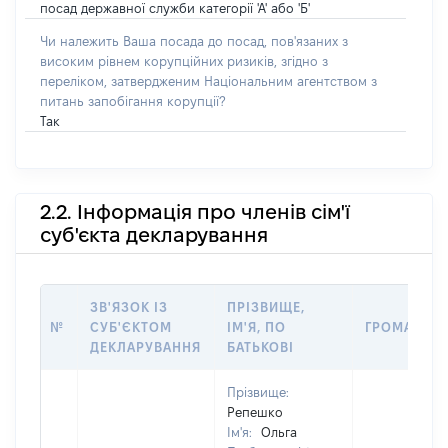
посад державної служби категорії 'А' або 'Б'
Чи належить Ваша посада до посад, пов'язаних з
високим рівнем корупційних ризиків, згідно з
переліком, затвердженим Національним агентством з
питань запобігання корупції?
Так
2.2. Інформація про членів сім'ї
суб'єкта декларування
ЗВ'ЯЗОК ІЗ
ПРІЗВИЩЕ,
№
СУБ'ЄКТОМ
ІМ'Я, ПО
ГРОМАДЯН
ДЕКЛАРУВАННЯ
БАТЬКОВІ
Прізвище:
Репешко
Ім'я:
Ольга