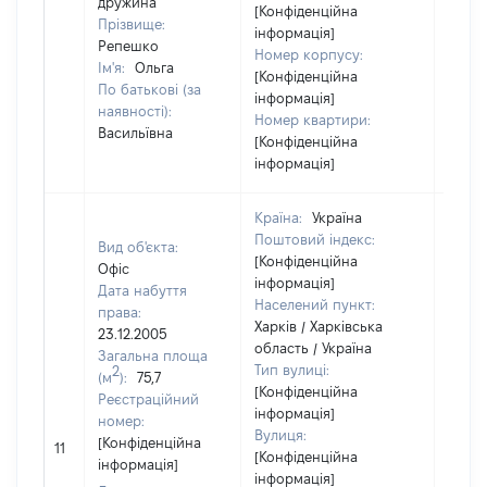
дружина
[Конфіденційна
Прізвище:
інформація]
Репешко
Номер корпусу:
Ім'я:
Ольга
[Конфіденційна
По батькові (за
інформація]
наявності):
Номер квартири:
Васильївна
[Конфіденційна
інформація]
Країна:
Україна
Поштовий індекс:
Вид об'єкта:
[Конфіденційна
Офіс
інформація]
Дата набуття
Населений пункт:
права:
Харків / Харківська
23.12.2005
область / Україна
Загальна площа
Тип вулиці:
2
(м
):
75,7
[Конфіденційна
Реєстраційний
інформація]
номер:
Вулиця:
[Не
[Конфіденційна
11
[Конфіденційна
відом
інформація]
інформація]