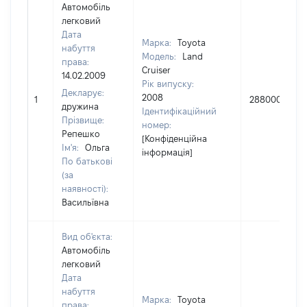
Автомобіль
легковий
Дата
Марка:
Toyota
набуття
Модель:
Land
права:
Cruiser
14.02.2009
Рік випуску:
Декларує:
2008
1
288000
дружина
Ідентифікаційний
Прізвище:
номер:
Репешко
[Конфіденційна
Ім'я:
Ольга
інформація]
По батькові
(за
наявності):
Васильївна
Вид об'єкта:
Автомобіль
легковий
Дата
набуття
Марка:
Toyota
права: