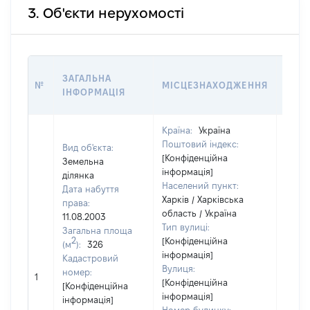
3. Об'єкти нерухомості
ВАРТ
ЗАГАЛЬНА
№
МІСЦЕЗНАХОДЖЕННЯ
НА Д
ІНФОРМАЦІЯ
НАБУ
Країна:
Україна
Поштовий індекс:
Вид об'єкта:
[Конфіденційна
Земельна
інформація]
ділянка
Населений пункт:
Дата набуття
Харків / Харківська
права:
область / Україна
11.08.2003
Тип вулиці:
Загальна площа
2
[Конфіденційна
(м
):
326
інформація]
Кадастровий
Вулиця:
[Не
номер:
1
[Конфіденційна
відом
[Конфіденційна
інформація]
інформація]