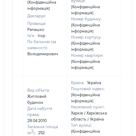
Вулиця:
відом
[Конфіденційна
[Конфіденційна
інформація]
інформація]
Декларує:
Номер будинку:
Прізвище:
[Конфіденційна
Репешко
інформація]
Ім'я:
Ігор
Номер корпусу:
По батькові (за
[Конфіденційна
наявності):
інформація]
Володимирович
Номер квартири:
[Конфіденційна
інформація]
Країна:
Україна
Поштовий індекс:
Вид об'єкта:
[Конфіденційна
Житловий
інформація]
будинок
Населений пункт:
Дата набуття
Харків / Харківська
права:
область / Україна
29.04.2010
Тип вулиці:
Загальна площа
2
[Конфіденційна
(м
):
252