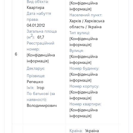
Вид об'єкта:
[Конфіденційна
Квартира
інформація]
Дата набуття
Населений пункт:
права:
Харків / Харківська
04.01.2012
область / Україна
Загальна площа
Тип вулиці:
2
(м
):
61,7
[Конфіденційна
Реєстраційний
інформація]
номер:
Вулиця:
6
34412
[Конфіденційна
[Конфіденційна
інформація]
інформація]
Декларує:
Номер будинку:
[Конфіденційна
Прізвище:
інформація]
Репешко
Номер корпусу:
Ім'я:
Ігор
[Конфіденційна
По батькові (за
інформація]
наявності):
Номер квартири:
Володимирович
[Конфіденційна
інформація]
Країна:
Україна