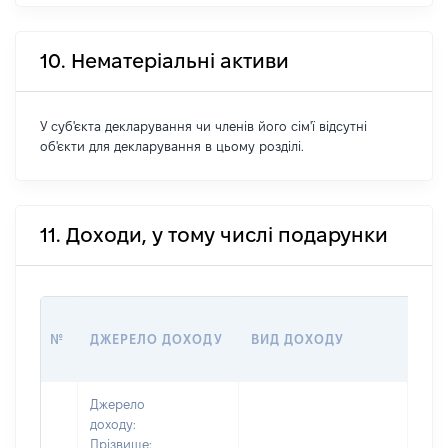
10. Нематеріальні активи
У суб'єкта декларування чи членів його сім'ї відсутні
об'єкти для декларування в цьому розділі.
11. Доходи, у тому числі подарунки
РОЗ
№
ДЖЕРЕЛО ДОХОДУ
ВИД ДОХОДУ
(ВА
Джерело
доходу:
Прізвище: