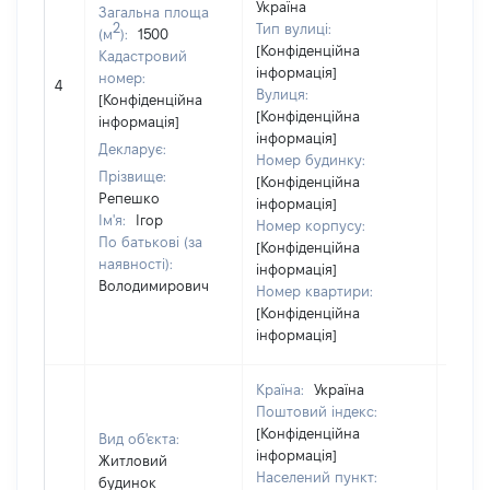
Україна
Загальна площа
2
Тип вулиці:
(м
):
1500
[Конфіденційна
Кадастровий
інформація]
номер:
4
7980
Вулиця:
[Конфіденційна
[Конфіденційна
інформація]
інформація]
Декларує:
Номер будинку:
Прізвище:
[Конфіденційна
Репешко
інформація]
Ім'я:
Ігор
Номер корпусу:
По батькові (за
[Конфіденційна
наявності):
інформація]
Володимирович
Номер квартири:
[Конфіденційна
інформація]
Країна:
Україна
Поштовий індекс:
[Конфіденційна
Вид об'єкта:
інформація]
Житловий
Населений пункт:
будинок