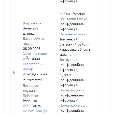
інформація]
Країна:
Україна
Поштовий індекс:
Вид об'єкта:
[Конфіденційна
Земельна
інформація]
ділянка
Населений пункт:
Дата набуття
Тимченки /
права:
Зміївський район /
08.09.2006
Харківська область /
Загальна площа
Україна
2
(м
):
4000
Тип вулиці:
Кадастровий
[Конфіденційна
номер:
інформація]
[Не
8
[Конфіденційна
Вулиця:
відом
інформація]
[Конфіденційна
інформація]
Декларує:
Номер будинку:
дружина
[Конфіденційна
Прізвище:
інформація]
Репешко
Номер корпусу:
Ім'я:
Ольга
[Конфіденційна
По батькові (за