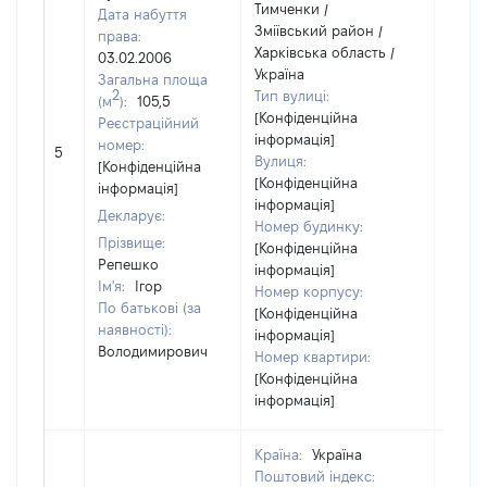
Тимченки /
Дата набуття
Зміївський район /
права:
Харківська область /
03.02.2006
Україна
Загальна площа
2
Тип вулиці:
(м
):
105,5
[Конфіденційна
Реєстраційний
інформація]
[Не
номер:
5
Вулиця:
відом
[Конфіденційна
[Конфіденційна
інформація]
інформація]
Декларує:
Номер будинку:
Прізвище:
[Конфіденційна
Репешко
інформація]
Ім'я:
Ігор
Номер корпусу:
По батькові (за
[Конфіденційна
наявності):
інформація]
Володимирович
Номер квартири:
[Конфіденційна
інформація]
Країна:
Україна
Поштовий індекс: