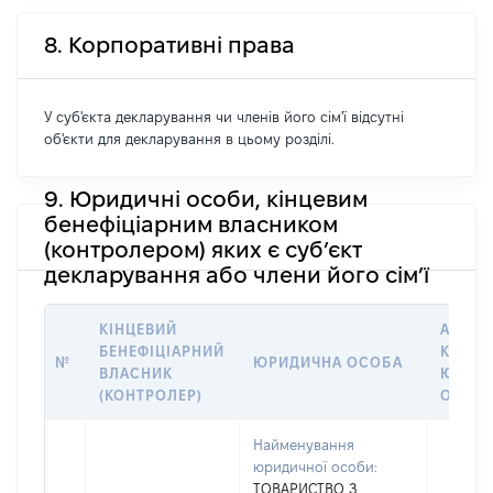
8. Корпоративні права
У суб'єкта декларування чи членів його сім'ї відсутні
об'єкти для декларування в цьому розділі.
9. Юридичні особи, кінцевим
бенефіціарним власником
(контролером) яких є суб’єкт
декларування або члени його сім’ї
КІНЦЕВИЙ
АДРЕС
БЕНЕФІЦІАРНИЙ
КОНТА
№
ЮРИДИЧНА ОСОБА
ВЛАСНИК
ЮРИД
(КОНТРОЛЕР)
ОСОБ
Найменування
юридичної особи:
ТОВАРИСТВО З