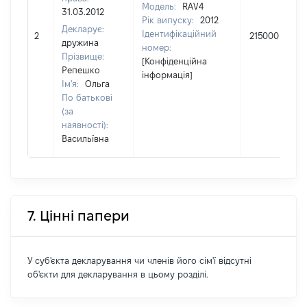
Модель:
RAV4
31.03.2012
Рік випуску:
2012
Декларує:
Ідентифікаційний
2
215000
дружина
номер:
Прізвище:
[Конфіденційна
Репешко
інформація]
Ім'я:
Ольга
По батькові
(за
наявності):
Васильївна
7. Цінні папери
У суб'єкта декларування чи членів його сім'ї відсутні
об'єкти для декларування в цьому розділі.