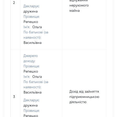
відчуження
2
5
нерухомого
Декларує:
майна
дружина
Прізвище:
Репешко
Ім'я:
Ольга
По батькові (за
наявності):
Васильївна
Джерело
доходу:
Прізвище:
Репешко
Ім'я:
Ольга
По батькові (за
наявності):
Дохід від зайняття
Васильївна
3
підприємницькою
2
Декларує:
діяльністю
дружина
Прізвище:
Репешко