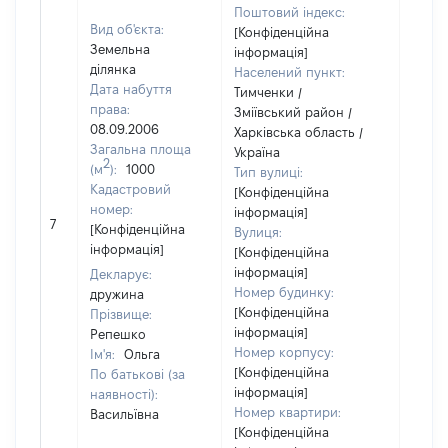
Поштовий індекс:
Вид об'єкта:
[Конфіденційна
Земельна
інформація]
ділянка
Населений пункт:
Дата набуття
Тимченки /
права:
Зміївський район /
08.09.2006
Харківська область /
Загальна площа
Україна
2
(м
):
1000
Тип вулиці:
Кадастровий
[Конфіденційна
номер:
інформація]
[Не
7
[Конфіденційна
Вулиця:
відом
інформація]
[Конфіденційна
інформація]
Декларує:
Номер будинку:
дружина
[Конфіденційна
Прізвище:
інформація]
Репешко
Номер корпусу:
Ім'я:
Ольга
[Конфіденційна
По батькові (за
інформація]
наявності):
Номер квартири:
Васильївна
[Конфіденційна