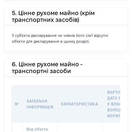
5. Цінне рухоме майно (крім
транспортних засобів)
У суб'єкта декларування чи членів його сім'ї відсутні
об'єкти для декларування в цьому розділі.
6. Цінне рухоме майно -
транспортні засоби
ВАРТІСТЬ Н
ДАТУ НАБУ
ЗАГАЛЬНА
№
ХАРАКТЕРИСТИКА
У ВЛАСНІСТ
ІНФОРМАЦІЯ
ВОЛОДІННЯ
КОРИСТУВ
Вид об'єкта: