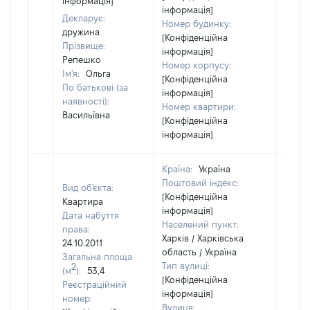
інформація]
інформація]
Декларує:
Номер будинку:
дружина
[Конфіденційна
Прізвище:
інформація]
Репешко
Номер корпусу:
Ім'я:
Ольга
[Конфіденційна
По батькові (за
інформація]
наявності):
Номер квартири:
Васильївна
[Конфіденційна
інформація]
Країна:
Україна
Поштовий індекс:
Вид об'єкта:
[Конфіденційна
Квартира
інформація]
Дата набуття
Населений пункт:
права:
Харків / Харківська
24.10.2011
область / Україна
Загальна площа
Тип вулиці:
2
(м
):
53,4
[Конфіденційна
Реєстраційний
інформація]
номер:
Вулиця: