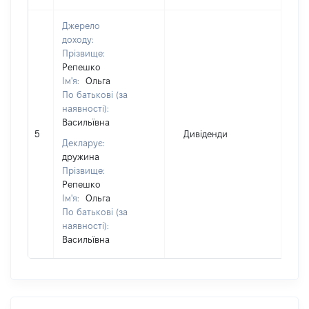
Джерело
доходу:
Прізвище:
Репешко
Ім'я:
Ольга
По батькові (за
наявності):
Васильївна
5
Дивіденди
4
Декларує:
дружина
Прізвище:
Репешко
Ім'я:
Ольга
По батькові (за
наявності):
Васильївна