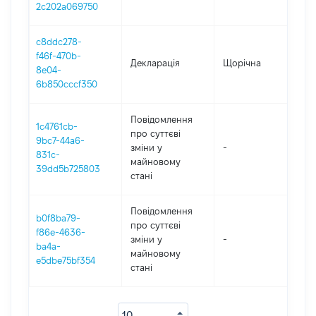
2c202a069750
c8ddc278-
f46f-470b-
Декларація
Щорічна
202
8e04-
6b850cccf350
Повідомлення
1c4761cb-
про суттєві
9bc7-44a6-
зміни y
-
202
831c-
майновому
39dd5b725803
стані
Повідомлення
b0f8ba79-
про суттєві
f86e-4636-
зміни y
-
202
ba4a-
майновому
e5dbe75bf354
стані