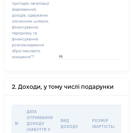
протидію легалізації
(відмиванню)
доходів, одержаних
злочинним шляхом,
фінансуванню
тероризму та
фінансуванню
розповсюдження
зброї масового
Ні
знищення”?
2. Доходи, у тому числі подарунки
ДАТА
ОТРИМАННЯ
ВИД
РОЗМІР
ІНФ
№
ДОХОДУ
ДОХОДУ
(ВАРТІСТЬ)
ДЖЕ
(НАБУТТЯ У