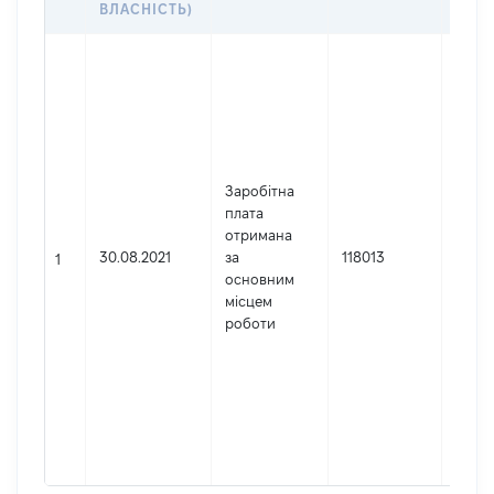
ВЛАСНІСТЬ)
Джер
Юрид
особа
зареє
Украї
Найм
Заробітна
Доне
плата
окру
отримана
адмін
30.08.2021
за
118013
суд
1
основним
Код 
місцем
держ
роботи
реєст
юриди
фізич
підпр
гром
форм
3509