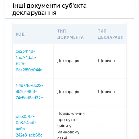
Інші документи суб'єкта
декларування
ТИП
ТИП
КОД
ПЕ
ДОКУМЕНТА
ДЕКЛАРАЦІЇ
5e234148-
1bc7-4da5-
Декларація
Щорічна
202
b2f5-
6ca2f50d044d
1f4977fe-6522-
452c-96e1-
Декларація
Щорічна
202
74e5ed6cd32c
Повідомлення
de5057bf-
про суттєві
0587-4cdf-
зміни y
-
202
aa9a-
майновому
242e81acb68c
стані