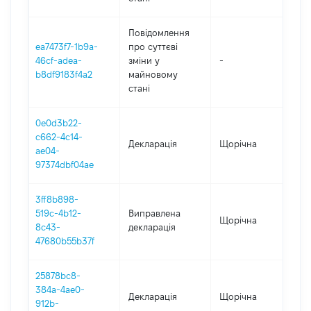
Повідомлення
ea7473f7-1b9a-
про суттєві
46cf-adea-
зміни y
-
202
b8df9183f4a2
майновому
стані
0e0d3b22-
c662-4c14-
Декларація
Щорічна
202
ae04-
97374dbf04ae
3ff8b898-
519c-4b12-
Виправлена
Щорічна
202
8c43-
декларація
47680b55b37f
25878bc8-
384a-4ae0-
Декларація
Щорічна
202
912b-