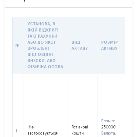
УСТАНОВА, В
ЯКІЙ ВІДКРИТІ
ТАКІ РАХУНКИ
ІН
АБО ДО ЯКОЇ
ВИД
РОЗМІР
№
ЩО
ЗРОБЛЕНІ
АКТИВУ
АКТИВУ
ОБ
ВІДПОВІДНІ
ВНЕСКИ, АБО
ФІЗИЧНА ОСОБА
Спі
вла
Прі
Дев
Ім'
По 
ная
Розмір:
Во
[Не
Готівкові
230000
1
Спі
застосовується]
кошти
Валюта: