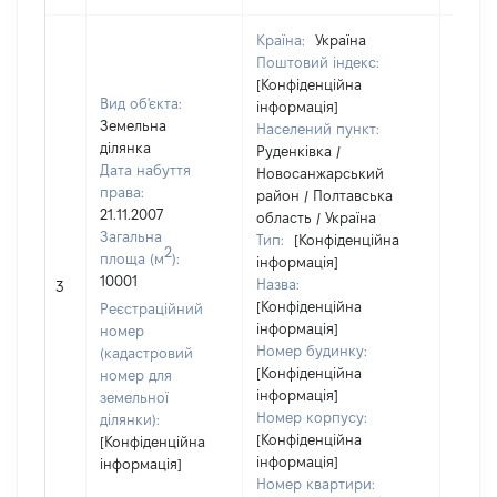
Країна:
Україна
Поштовий індекс:
[Конфіденційна
Вид об'єкта:
інформація]
Земельна
Населений пункт:
ділянка
Руденківка /
Дата набуття
Новосанжарський
права:
район / Полтавська
21.11.2007
область / Україна
Загальна
Тип:
[Конфіденційна
2
площа (м
):
інформація]
10001
Назва:
[Не ві
3
[Конфіденційна
Реєстраційний
інформація]
номер
Номер будинку:
(кадастровий
[Конфіденційна
номер для
інформація]
земельної
Номер корпусу:
ділянки):
[Конфіденційна
[Конфіденційна
інформація]
інформація]
Номер квартири: