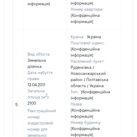
інформація]
інформація]
Номер квартири:
[Конфіденційна
інформація]
Країна:
Україна
Поштовий індекс:
[Конфіденційна
Вид об'єкта:
інформація]
Земельна
Населений пункт:
ділянка
Руденківка /
Дата набуття
Новосанжарський
права:
район / Полтавська
12.04.2011
область / Україна
Загальна
Тип:
[Конфіденційна
2
площа (м
):
інформація]
2100
Назва:
[Не ві
5
[Конфіденційна
Реєстраційний
інформація]
номер
Номер будинку:
(кадастровий
[Конфіденційна
номер для
інформація]
земельної