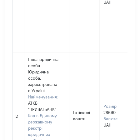
вла
UAH
др
Прі
Дев
Ім'
По 
ная
Вас
Інша юридична
особа
Юридична
особа,
зареєстрована
в Україні
Найменування:
Вла
АТКБ
Прі
Розмір:
"ПРИВАТБАНК"
Дев
Готівкові
28690
Код в Єдиному
Ім'
2
кошти
Валюта:
державному
По 
UAH
реєстрі
ная
юридичних
Во