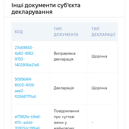
Інші документи суб'єкта
декларування
ТИП
ТИП
КОД
ПЕ
ДОКУМЕНТА
ДЕКЛАРАЦІЇ
27b69843-
4a82-4582-
Виправлена
Щорічна
20
9753-
декларація
1402906e21a6
509564f4-
8003-4109-
Декларація
Щорічна
20
aee2-
f02f4477f1b4
Повідомлення
ef7582fe-b9e6-
про суттєві
417c-addd-
зміни y
-
20
20913dc199a6
майновому