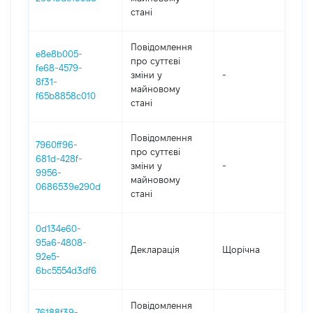
стані
Повідомлення
e8e8b005-
про суттєві
fe68-4579-
зміни y
-
20
8f31-
майновому
f65b8858c010
стані
Повідомлення
7960ff96-
про суттєві
681d-428f-
зміни y
-
20
9956-
майновому
0686539e290d
стані
0d134e60-
95a6-4808-
Декларація
Щорічна
20
92e5-
6bc5554d3df6
Повідомлення
76188f39-