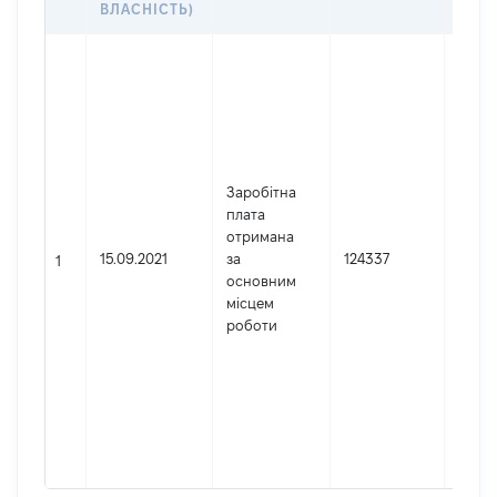
ВЛАСНІСТЬ)
Джер
Юрид
особа
заре
в Укр
Найм
Заробітна
Госп
плата
суд Х
отримана
облас
15.09.2021
за
124337
Код 
1
основним
держ
місцем
реєст
роботи
юрид
осіб,
осіб 
підпр
гром
форм
0350