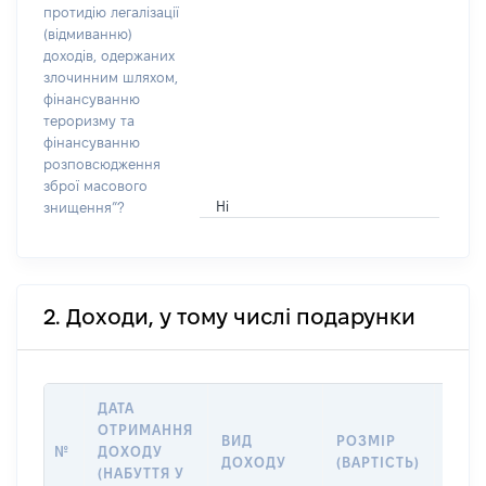
протидію легалізації
(відмиванню)
доходів, одержаних
злочинним шляхом,
фінансуванню
тероризму та
фінансуванню
розповсюдження
зброї масового
Ні
знищення”?
2. Доходи, у тому числі подарунки
ДАТА
ОТРИМАННЯ
ВИД
РОЗМІР
ІНФ
№
ДОХОДУ
ДОХОДУ
(ВАРТІСТЬ)
ПРО
(НАБУТТЯ У