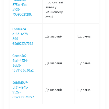
про суттєві
873b-4fce-
зміни y
-
20
a105-
майновому
703950212f8c
стані
6fede454-
d163-4c78-
Декларація
Щорічна
20
8991-
65d9727d7592
0eeeb4e2-
9fa1-4434-
Декларація
Щорічна
20
8db5-
18a9163d36a2
5db8d5b7-
bf31-4945-
Декларація
Щорічна
202
952a-
85a89c0352a3