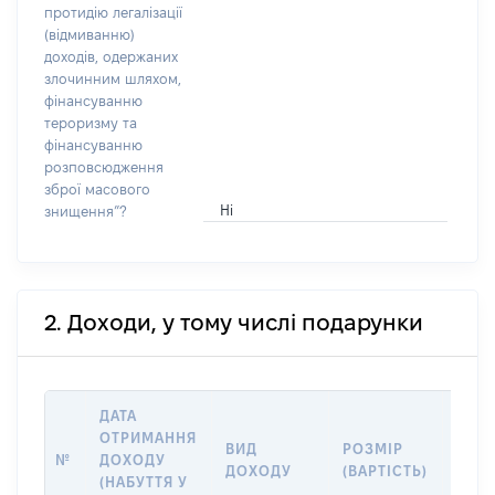
протидію легалізації
(відмиванню)
доходів, одержаних
злочинним шляхом,
фінансуванню
тероризму та
фінансуванню
розповсюдження
зброї масового
Ні
знищення”?
2. Доходи, у тому числі подарунки
ДАТА
ОТРИМАННЯ
ВИД
РОЗМІР
ІНФ
№
ДОХОДУ
ДОХОДУ
(ВАРТІСТЬ)
ПРО
(НАБУТТЯ У