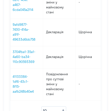
зміни y
-
20
a467-
майновому
6cda045a2114
стані
9afd9877-
7430-414a-
Декларація
Щорічна
202
a91f-
49633d6bb758
3704fba1-35a1-
4a60-ba34-
Декларація
Щорічна
202
110c90593369
Повідомлення
41133384-
про суттєві
1df6-43c1-
зміни y
-
202
8f15-
майновому
aafb248b40e4
стані