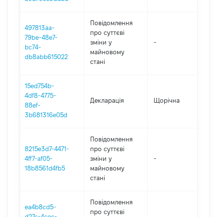
Повідомлення
497813aa-
про суттєві
79be-48e7-
зміни y
-
202
bc74-
майновому
db8abb615022
стані
15ed754b-
4df8-4775-
Декларація
Щорічна
20
88ef-
3b681316e05d
Повідомлення
8215e3d7-4471-
про суттєві
4ff7-af05-
зміни y
-
20
18b8561d4fb5
майновому
стані
Повідомлення
ea4b8cd5-
про суттєві
d27c-4cec-