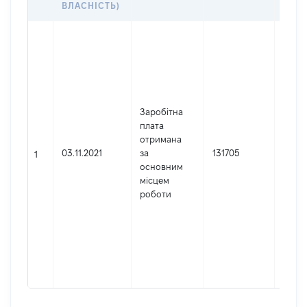
ВЛАСНІСТЬ)
Джер
Юрид
особа
заре
в Укр
Найм
Заробітна
ТУДСА
плата
Києві
отримана
Код 
03.11.2021
за
131705
1
держ
основним
реєст
місцем
юрид
роботи
осіб,
осіб 
підпр
гром
форм
2626