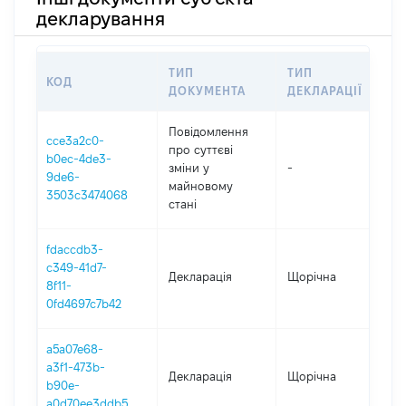
декларування
ТИП
ТИП
КОД
ПЕ
ДОКУМЕНТА
ДЕКЛАРАЦІЇ
Повідомлення
cce3a2c0-
про суттєві
b0ec-4de3-
зміни y
-
20
9de6-
майновому
3503c3474068
стані
fdaccdb3-
c349-41d7-
Декларація
Щорічна
202
8f11-
0fd4697c7b42
a5a07e68-
a3f1-473b-
Декларація
Щорічна
202
b90e-
a0d70ee3ddb5