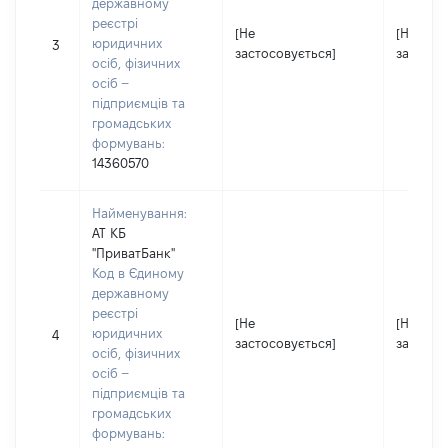
державному
реєстрі
[Не
[Не
юридичних
3
застосовується]
застосо
осіб, фізичних
осіб –
підприємців та
громадських
формувань:
14360570
Найменування:
АТ КБ
"ПриватБанк"
Код в Єдиному
державному
реєстрі
[Не
[Не
юридичних
4
застосовується]
застосо
осіб, фізичних
осіб –
підприємців та
громадських
формувань: