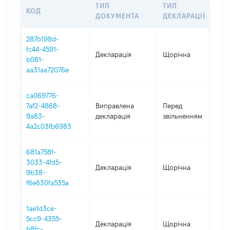
ТИП
ТИП
КОД
П
ДОКУМЕНТА
ДЕКЛАРАЦІЇ
287b198d-
fc44-4591-
Декларація
Щорічна
2
b081-
aa31aa72076e
ca069776-
0
7af2-4868-
Виправлена
Перед
-
9a83-
декларація
звільненням
3
4a2c03fb6983
681a758f-
3033-4fd5-
Декларація
Щорічна
2
9b38-
f6e630fa535a
1ae1d3ce-
5cc9-4355-
Декларація
Щорічна
2
b8fc-