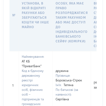
УСТАНОВА, В
ОСОБУ, ЯКА МАЄ
ВІДКР
ЯКІЙ ВІДКРИТІ
ПРАВО
РАХУНО
РАХУНКИ АБО
РОЗПОРЯДЖАТИСЯ
СУБ’ЄК
№
ЗБЕРІГАЮТЬСЯ
ТАКИМ РАХУНКОМ
ДЕКЛА
КОШТИ ЧИ ІНШЕ
АБО МАЄ ДОСТУП
АБО ЧЛ
МАЙНО
ДО
СІМ’Ї 
ІНДИВІДУАЛЬНОГО
ДОГОВ
БАНКІВСЬКОГО
ІНДИВ
СЕЙФУ (КОМІРКИ)
БАНКІ
СЕЙФУ 
Найменування:
АТ КБ
"ПриватБанк"
Код в Єдиному
дружина
державному
Прізвище:
реєстрі
Боровська-Стрюк
[Не
юридичних
Ім'я:
Тетяна
1
застосо
осіб, фізичних
По батькові (за
осіб –
наявності):
підприємців та
Сергіївна
громадських