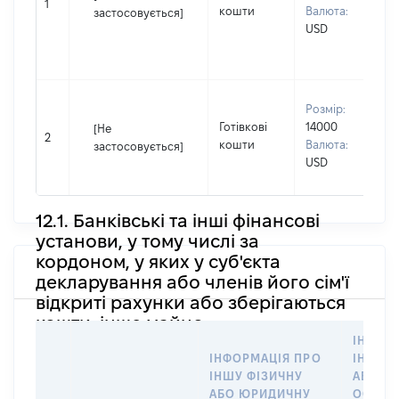
С
1
кошти
Валюта:
застосовується]
І
USD
П
н
В
Розмір:
П
Готівкові
14000
[Не
І
2
кошти
Валюта:
застосовується]
П
USD
н
12.1. Банківські та інші фінансові
установи, у тому числі за
кордоном, у яких у суб'єкта
декларування або членів його сім'ї
відкриті рахунки або зберігаються
кошти, інше майно
ІНФОР
ІНФОРМАЦІЯ ПРО
ІНШУ 
ІНШУ ФІЗИЧНУ
АБО Ю
АБО ЮРИДИЧНУ
ОСОБУ,