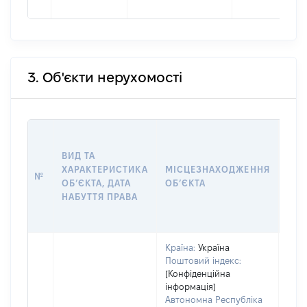
3. Об'єкти нерухомості
ВАР
ВИД ТА
ДАТ
ХАРАКТЕРИСТИКА
МІСЦЕЗНАХОДЖЕННЯ
ПРА
№
ОБʼЄКТА, ДАТА
ОБʼЄКТА
ОС
НАБУТТЯ ПРАВА
ГР
ОЦІ
Країна:
Україна
Поштовий індекс:
[Конфіденційна
інформація]
Автономна Республіка