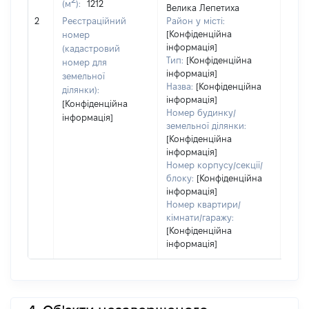
(м
):
1212
Велика Лепетиха
[Не
2
Реєстраційний
Район у місті:
заст
[Конфіденційна
номер
інформація]
(кадастровий
Тип:
[Конфіденційна
номер для
інформація]
земельної
Назва:
[Конфіденційна
ділянки):
інформація]
[Конфіденційна
Номер будинку/
інформація]
земельної ділянки:
[Конфіденційна
інформація]
Номер корпусу/секції/
блоку:
[Конфіденційна
інформація]
Номер квартири/
кімнати/гаражу:
[Конфіденційна
інформація]