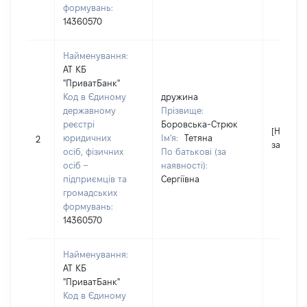
формувань:
14360570
Найменування:
АТ КБ
"ПриватБанк"
Код в Єдиному
дружина
державному
Прізвище:
реєстрі
Боровська-Стрюк
[Не
юридичних
Ім'я:
Тетяна
2
застосо
осіб, фізичних
По батькові (за
осіб –
наявності):
підприємців та
Сергіївна
громадських
формувань:
14360570
Найменування:
АТ КБ
"ПриватБанк"
Код в Єдиному