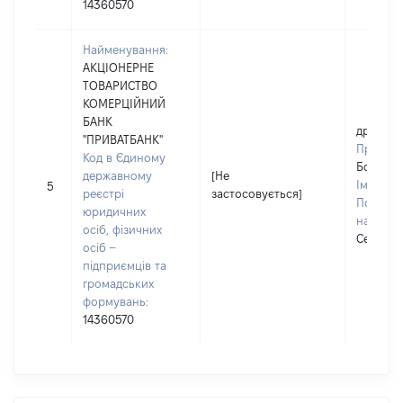
14360570
Найменування:
АКЦІОНЕРНЕ
ТОВАРИСТВО
КОМЕРЦІЙНИЙ
БАНК
дружин
"ПРИВАТБАНК"
Прізвищ
Код в Єдиному
Боровс
державному
[Не
Ім'я:
Те
5
реєстрі
застосовується]
По батьк
юридичних
наявност
осіб, фізичних
Сергіївн
осіб –
підприємців та
громадських
формувань:
14360570