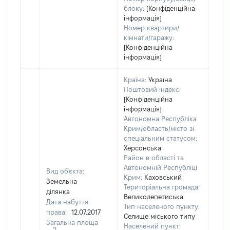
блоку:
[Конфіденційна
інформація]
Номер квартири/
кімнати/гаражу:
[Конфіденційна
інформація]
Країна:
Україна
Поштовий індекс:
[Конфіденційна
інформація]
Автономна Республіка
Крим/область/місто зі
спеціальним статусом:
Херсонська
Район в області та
Автономній Республіці
Вид об'єкта:
Крим:
Каховський
Земельна
Територіальна громада:
ділянка
Великолепетиська
Дата набуття
Тип населеного пункту:
права:
12.07.2017
Селище міського типу
Загальна площа
Населений пункт:
2