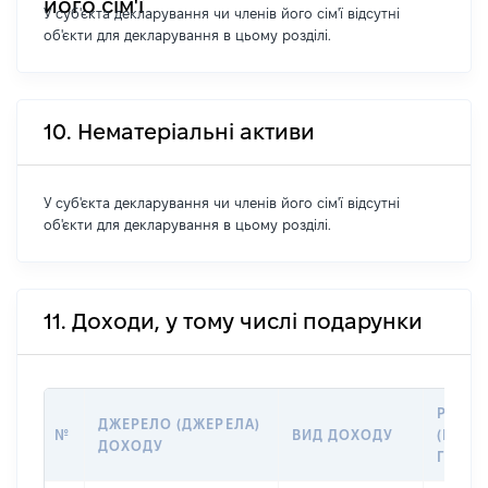
його сім'ї
У суб'єкта декларування чи членів його сім'ї відсутні
об'єкти для декларування в цьому розділі.
10. Нематеріальні активи
У суб'єкта декларування чи членів його сім'ї відсутні
об'єкти для декларування в цьому розділі.
11. Доходи, у тому числі подарунки
РОЗМІ
ДЖЕРЕЛО (ДЖЕРЕЛА)
№
ВИД ДОХОДУ
(ВАРТІ
ДОХОДУ
ГРН