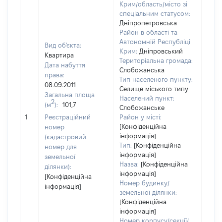
Крим/область/місто зі
спеціальним статусом:
Дніпропетровська
Район в області та
Автономній Республіці
Вид об'єкта:
Крим:
Дніпровський
Квартира
Територіальна громада:
Дата набуття
Слобожанська
права:
Тип населеного пункту:
08.09.2011
Селище міського типу
Загальна площа
4061
Населений пункт:
2
(м
):
101,7
Тип 
Слобожанське
обʼє
1
Реєстраційний
Район у місті:
варт
[Конфіденційна
номер
інформація]
набу
(кадастровий
Тип:
[Конфіденційна
номер для
інформація]
земельної
Назва:
[Конфіденційна
ділянки):
інформація]
[Конфіденційна
Номер будинку/
інформація]
земельної ділянки:
[Конфіденційна
інформація]
Номер корпусу/секції/