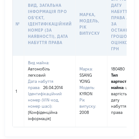
ВИД, ЗАГАЛЬНА
ДАТУ
ІНФОРМАЦІЯ ПРО
НАБУТТЯ
МАРКА,
ОБʼЄКТ,
ПРАВА АБО
МОДЕЛЬ,
№
ІДЕНТИФІКАЦІЙНИЙ
ЗА
РІК
НОМЕР (ЗА
ОСТАННЬО
ВИПУСКУ
НАЯВНОСТІ), ДАТА
ГРОШОВОЮ
НАБУТТЯ ПРАВА
ОЦІНКОЮ,
ГРН
Вид майна:
Автомобіль
Марка:
180480
легковий
SSANG
Тип
Дата набуття
YONG
вартості
права:
26.04.2014
Модель:
майна:
це
1
Ідентифікаційний
KYRON
вартість на
номер (VIN-код,
Рік
дату
номер шасі):
випуску:
набуття
[Конфіденційна
2008
права
інформація]