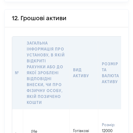
12. Грошові активи
ЗАГАЛЬНА
ІНФОРМАЦІЯ ПРО
УСТАНОВУ, В ЯКІЙ
ВІДКРИТІ
РОЗМІР
І
РАХУНКИ АБО ДО
ВИД
ТА
О
№
ЯКОЇ ЗРОБЛЕНІ
АКТИВУ
ВАЛЮТА
Н
ВІДПОВІДНІ
АКТИВУ
П
ВНЕСКИ, ЧИ ПРО
ФІЗИЧНУ ОСОБУ,
ЯКІЙ ПОЗИЧЕНО
КОШТИ
В
д
Розмір:
П
Готівкові
12000
[Не