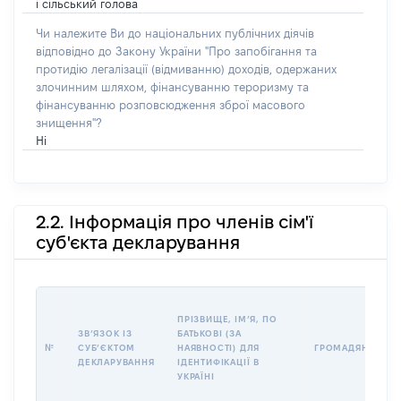
і сільський голова
Чи належите Ви до національних публічних діячів
відповідно до Закону України "Про запобігання та
протидію легалізації (відмиванню) доходів, одержаних
злочинним шляхом, фінансуванню тероризму та
фінансуванню розповсюдження зброї масового
знищення"?
Ні
2.2. Інформація про членів сім'ї
суб'єкта декларування
ПРІЗВИЩЕ, ІМʼЯ, ПО
ЗВʼЯЗОК ІЗ
БАТЬКОВІ (ЗА
№
СУБʼЄКТОМ
НАЯВНОСТІ) ДЛЯ
ГРОМАДЯНСТВО
ДЕКЛАРУВАННЯ
ІДЕНТИФІКАЦІЇ В
УКРАЇНІ