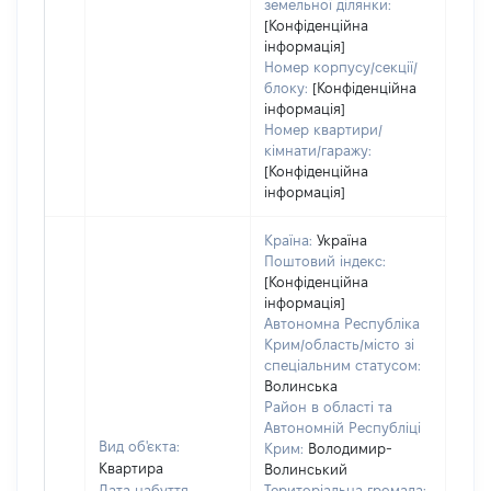
земельної ділянки:
[Конфіденційна
інформація]
Номер корпусу/секції/
блоку:
[Конфіденційна
інформація]
Номер квартири/
кімнати/гаражу:
[Конфіденційна
інформація]
Країна:
Україна
Поштовий індекс:
[Конфіденційна
інформація]
Автономна Республіка
Крим/область/місто зі
спеціальним статусом:
Волинська
Район в області та
Автономній Республіці
Вид об'єкта:
Крим:
Володимир-
Квартира
Волинський
Дата набуття
Територіальна громада: