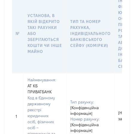
ІНФОР
ФІЗИЧН
ЮРИДИ
УСТАНОВА, В
ОСОБУ,
ЯКІЙ ВІДКРИТО
ТИП ТА НОМЕР
ПРАВО
ТАКІ РАХУНКИ
РАХУНКА,
РОЗПО
№
АБО
ІНДИВІДУАЛЬНОГО
ТАКИМ
ЗБЕРІГАЮТЬСЯ
БАНКІВСЬКОГО
АБО М
КОШТИ ЧИ ІНШЕ
СЕЙФУ (КОМІРКИ)
ДО
МАЙНО
ІНДИВ
БАНКІ
СЕЙФУ 
Найменування:
АТ КБ
ПРИВАТБАНК
Код в Єдиному
Тип рахунку:
державному
[Конфіденційна
реєстрі
[Не
інформація]
юридичних
1
застосо
Номер рахунку:
осіб, фізичних
[Конфіденційна
осіб –
інформація]
підприємців та