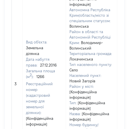
інформація]
Автономна Республіка
Крим/область/місто зі
спеціальним статусом:
Волинська
Район в області та
Автономній Республіці
Вид об'єкта:
Крим:
Володимир-
Земельна
Волинський
ділянка
Територіальна громада:
Локачинська
Дата набуття
Тип населеного пункту:
права:
27.12.2016
Село
Загальна площа
2
Населений пункт:
(м
):
1266
[Не
Новий Загорів
3
Реєстраційний
заст
Район у місті:
номер
[Конфіденційна
(кадастровий
інформація]
номер для
Тип:
[Конфіденційна
земельної
інформація]
ділянки):
Назва:
[Конфіденційна
[Конфіденційна
інформація]
інформація]
Номер будинку/