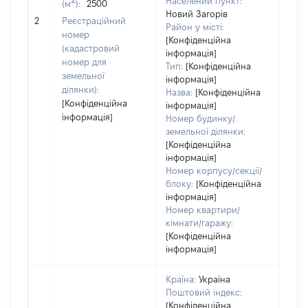
Населений пункт:
(м
):
2500
[Не
Новий Загорів
2
Реєстраційний
заст
Район у місті:
номер
[Конфіденційна
(кадастровий
інформація]
номер для
Тип:
[Конфіденційна
земельної
інформація]
ділянки):
Назва:
[Конфіденційна
[Конфіденційна
інформація]
інформація]
Номер будинку/
земельної ділянки:
[Конфіденційна
інформація]
Номер корпусу/секції/
блоку:
[Конфіденційна
інформація]
Номер квартири/
кімнати/гаражу:
[Конфіденційна
інформація]
Країна:
Україна
Поштовий індекс:
[Конфіденційна