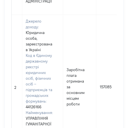
АДМІНІСТРАЦІЇ
Джерело
доходу:
Юридична
особа,
зареєстрована
в Україні
Код в Єдиному
державному
реєстрі
Заробітна
юридичних
плата
осіб, фізичних
отримана
осіб –
за
157085
2
підприємців та
основним
громадських
місцем
формувань:
роботи
44126166
Найменування:
УПРАВЛІННЯ
ГУМАНІТАРНОЇ