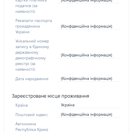
картки платника
податків (за
наявності):
Реквізити паспорта
[Конфіденційна інформація]
громадянина
України:
Унікальний номер
запису в Єдиному
державному
[Конфіденційна інформація]
демографічному
реєстрі (за
наявності):
[Конфіденційна інформація]
Дата народження:
Зареєстроване місце проживання
Україна
Країна:
[Конфіденційна інформація]
Поштовий індекс:
Автономна
Республіка Крим/