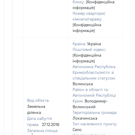
блоку:
[Конфіденційна
інформація]
Номер квартири/
кімнати/гаражу:
[Конфіденційна
інформація]
Країна:
Україна
Поштовий індекс:
[Конфіденційна
інформація]
Автономна Республіка
Крим/область/місто зі
спеціальним статусом:
Волинська
Район в області та
Автономній Республіці
Вид об'єкта:
Крим:
Володимир-
Земельна
Волинський
ділянка
Територіальна громада:
Локачинська
Дата набуття
Тип населеного пункту:
права:
27.12.2016
Село
Загальна площа
2