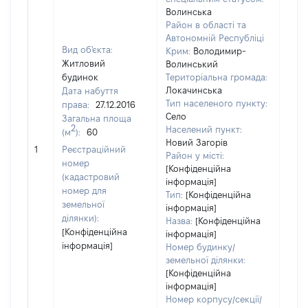
Волинська
Район в області та
Автономній Республіці
Вид об'єкта:
Крим:
Володимир-
Житловий
Волинський
будинок
Територіальна громада:
Локачинська
Дата набуття
Тип населеного пункту:
права:
27.12.2016
Село
Загальна площа
2
Населений пункт:
(м
):
60
[Не
Новий Загорів
1
Реєстраційний
заст
Район у місті:
номер
[Конфіденційна
(кадастровий
інформація]
номер для
Тип:
[Конфіденційна
земельної
інформація]
ділянки):
Назва:
[Конфіденційна
[Конфіденційна
інформація]
інформація]
Номер будинку/
земельної ділянки:
[Конфіденційна
інформація]
Номер корпусу/секції/