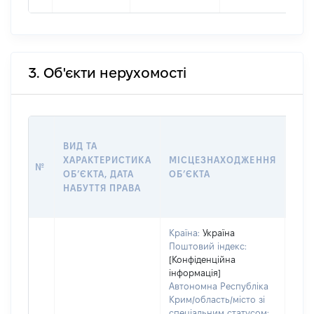
3. Об'єкти нерухомості
ВАР
ВИД ТА
ДАТ
ХАРАКТЕРИСТИКА
МІСЦЕЗНАХОДЖЕННЯ
ПРА
№
ОБʼЄКТА, ДАТА
ОБʼЄКТА
ОС
НАБУТТЯ ПРАВА
ГР
ОЦІ
Країна:
Україна
Поштовий індекс:
[Конфіденційна
інформація]
Автономна Республіка
Крим/область/місто зі
спеціальним статусом: