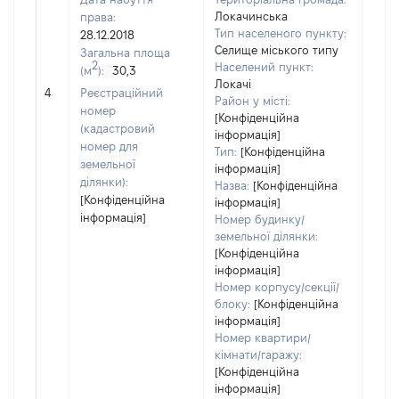
Локачинська
права:
Тип населеного пункту:
28.12.2018
Селище міського типу
Загальна площа
2
Населений пункт:
(м
):
30,3
[Не
Локачі
4
Реєстраційний
заст
Район у місті:
номер
[Конфіденційна
(кадастровий
інформація]
номер для
Тип:
[Конфіденційна
земельної
інформація]
ділянки):
Назва:
[Конфіденційна
[Конфіденційна
інформація]
інформація]
Номер будинку/
земельної ділянки:
[Конфіденційна
інформація]
Номер корпусу/секції/
блоку:
[Конфіденційна
інформація]
Номер квартири/
кімнати/гаражу:
[Конфіденційна
інформація]