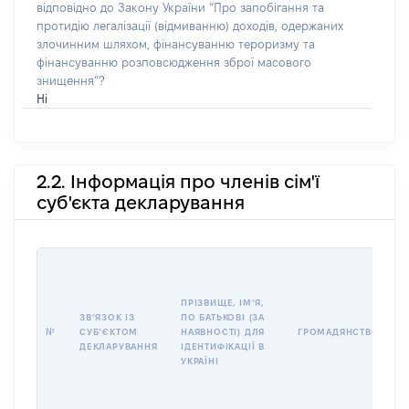
відповідно до Закону України “Про запобігання та
протидію легалізації (відмиванню) доходів, одержаних
злочинним шляхом, фінансуванню тероризму та
фінансуванню розповсюдження зброї масового
знищення”?
Ні
2.2. Інформація про членів сім'ї
суб'єкта декларування
П
І
Б
ПРІЗВИЩЕ, ІМʼЯ,
І
ЗВʼЯЗОК ІЗ
ПО БАТЬКОВІ (ЗА
№
СУБʼЄКТОМ
НАЯВНОСТІ) ДЛЯ
ГРОМАДЯНСТВО
У
ДЕКЛАРУВАННЯ
ІДЕНТИФІКАЦІЇ В
Д
УКРАЇНІ