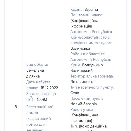
Країна:
Україна
Поштовий індекс:
[Конфіденційна
інформація]
Автономна Республіка
Крим/область/місто зі
спеціальним статусом:
Волинська
Район в області та
Автономній Республіці
Вид об'єкта:
Крим:
Володимир-
Земельна
Волинський
ділянка
Територіальна громада:
Локачинська
Дата набуття
Тип населеного пункту:
права:
15.12.2022
Село
Загальна площа
3311
2
Населений пункт:
(м
):
15093
Тип 
Новий Загорів
обʼє
5
Реєстраційний
Район у місті:
варт
номер
[Конфіденційна
набу
(кадастровий
інформація]
номер для
Тип:
[Конфіденційна
земельної