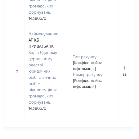
громадських
формувань:
14360570
Найменування:
АТ КБ
ПРИВАТБАНК
Код в Єдиному
Тип рахунку:
державному
[Конфіденційна
реєстрі
[Не
інформація]
юридичних
2
застосо
Номер рахунку:
осіб, фізичних
[Конфіденційна
осіб –
інформація]
підприємців та
громадських
формувань:
14360570