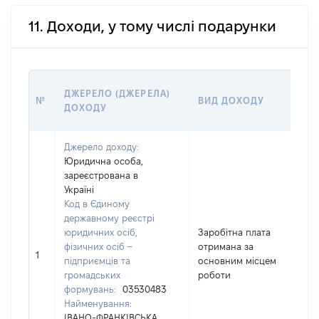
11. Доходи, у тому числі подарунки
Р
ДЖЕРЕЛО (ДЖЕРЕЛА)
№
ВИД ДОХОДУ
(
ДОХОДУ
Г
Джерело доходу:
Юридична особа,
зареєстрована в
Україні
Код в Єдиному
державному реєстрі
юридичних осіб,
Заробітна плата
фізичних осіб –
отримана за
1
1
підприємців та
основним місцем
громадських
роботи
формувань:
03530483
Найменування:
ІВАНО-ФРАНКІВСЬКА