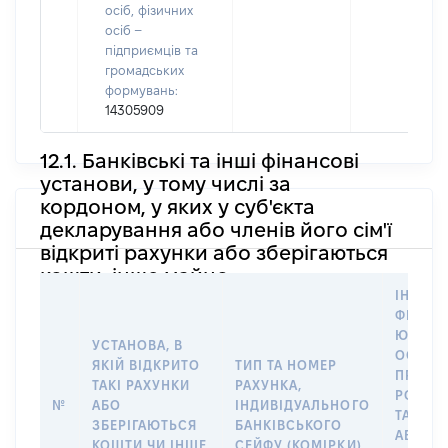
осіб, фізичних
осіб –
підприємців та
громадських
формувань:
14305909
12.1. Банківські та інші фінансові
установи, у тому числі за
кордоном, у яких у суб'єкта
декларування або членів його сім'ї
відкриті рахунки або зберігаються
кошти, інше майно
ІНФОР
ФІЗИЧН
ЮРИДИ
УСТАНОВА, В
ОСОБУ,
ЯКІЙ ВІДКРИТО
ТИП ТА НОМЕР
ПРАВО
ТАКІ РАХУНКИ
РАХУНКА,
РОЗПО
№
АБО
ІНДИВІДУАЛЬНОГО
ТАКИМ
ЗБЕРІГАЮТЬСЯ
БАНКІВСЬКОГО
АБО М
КОШТИ ЧИ ІНШЕ
СЕЙФУ (КОМІРКИ)