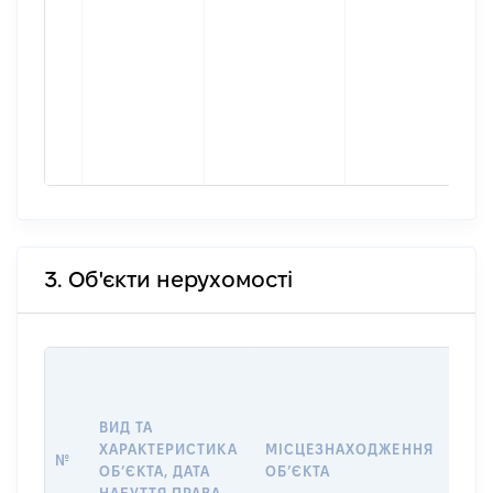
3. Об'єкти нерухомості
ВАР
ДАТ
НАБ
ВИД ТА
ПРА
ХАРАКТЕРИСТИКА
МІСЦЕЗНАХОДЖЕННЯ
№
ЗА
ОБʼЄКТА, ДАТА
ОБʼЄКТА
ОС