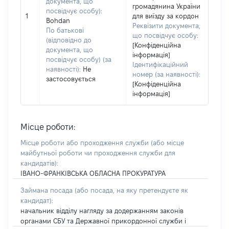
документа, що
громадянина України
посвідчує особу):
1
для виїзду за кордон
Bohdan
Реквізити документа,
По батькові
що посвідчує особу:
(відповідно до
[Конфіденційна
документа, що
інформація]
посвідчує особу) (за
Ідентифікаційний
наявності):
Не
номер (за наявності):
застосовується
[Конфіденційна
інформація]
Місце роботи:
Місце роботи або проходження служби
(або місце
майбутньої роботи чи проходження служби для
кандидатів)
:
ІВАНО-ФРАНКІВСЬКА ОБЛАСНА ПРОКУРАТУРА
Займана посада
(або посада, на яку претендуєте як
кандидат)
:
начальник відділу нагляду за додержанням законів
органами СБУ та Державної прикордонної служби і