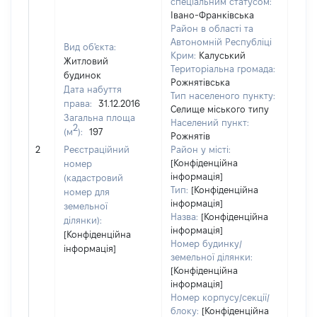
спеціальним статусом:
Івано-Франківська
Район в області та
Автономній Республіці
Вид об'єкта:
Крим:
Калуський
Житловий
Територіальна громада:
будинок
Рожнятівська
Дата набуття
Тип населеного пункту:
права:
31.12.2016
Селище міського типу
Загальна площа
Населений пункт:
2
(м
):
197
Рожнятів
[Не 
2
Реєстраційний
Район у місті:
[Конфіденційна
номер
інформація]
(кадастровий
Тип:
[Конфіденційна
номер для
інформація]
земельної
Назва:
[Конфіденційна
ділянки):
інформація]
[Конфіденційна
Номер будинку/
інформація]
земельної ділянки:
[Конфіденційна
інформація]
Номер корпусу/секції/
блоку:
[Конфіденційна