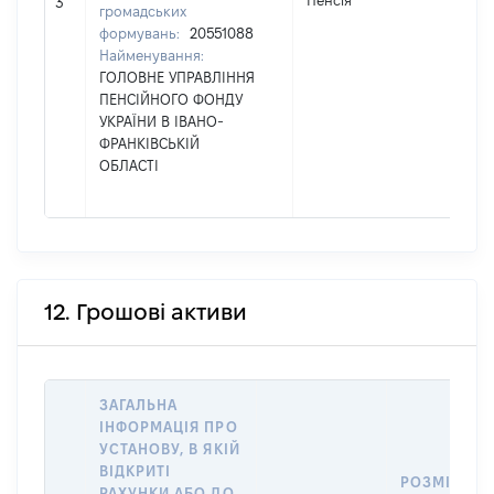
Пенсія
5
3
громадських
формувань:
20551088
Найменування:
ГОЛОВНЕ УПРАВЛІННЯ
ПЕНСІЙНОГО ФОНДУ
УКРАЇНИ В ІВАНО-
ФРАНКІВСЬКІЙ
ОБЛАСТІ
12. Грошові активи
ЗАГАЛЬНА
ІНФОРМАЦІЯ ПРО
УСТАНОВУ, В ЯКІЙ
ВІДКРИТІ
РОЗМІР
РАХУНКИ АБО ДО