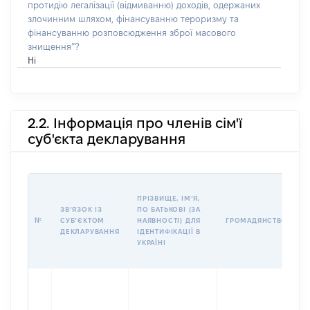
протидію легалізації (відмиванню) доходів, одержаних
злочинним шляхом, фінансуванню тероризму та
фінансуванню розповсюдження зброї масового
знищення”?
Ні
2.2. Інформація про членів сім'ї
суб'єкта декларування
П
ПРІЗВИЩЕ, ІМʼЯ,
Б
ЗВʼЯЗОК ІЗ
ПО БАТЬКОВІ (ЗА
І
№
СУБʼЄКТОМ
НАЯВНОСТІ) ДЛЯ
ГРОМАДЯНСТВО
М
ДЕКЛАРУВАННЯ
ІДЕНТИФІКАЦІЇ В
УКРАЇНІ