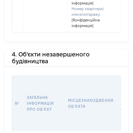
інформація]
Номер квартири/
кімнати/гаражу:
[Конфіденційна
інформація]
4. Об'єкти незавершеного
будівництва
ЗАГАЛЬНА
ПІДС
МІСЦЕЗНАХОДЖЕННЯ
№
ІНФОРМАЦІЯ
ДЕКЛ
ОБʼЄКТА
ПРО ОБʼЄКТ
ОБʼЄ