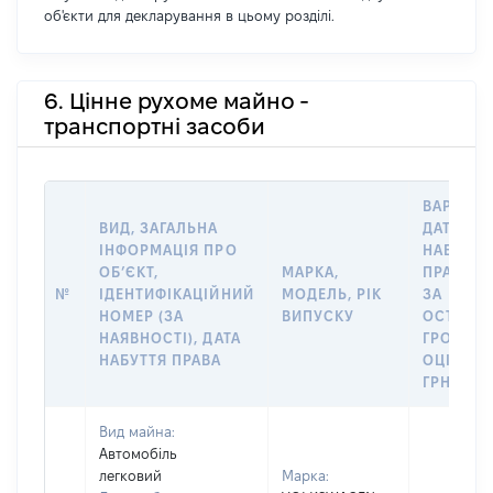
об'єкти для декларування в цьому розділі.
6. Цінне рухоме майно -
транспортні засоби
ВАРТІСТ
ВИД, ЗАГАЛЬНА
ДАТУ
ІНФОРМАЦІЯ ПРО
НАБУТТЯ
ОБʼЄКТ,
МАРКА,
ПРАВА А
№
ІДЕНТИФІКАЦІЙНИЙ
МОДЕЛЬ, РІК
ЗА
НОМЕР (ЗА
ВИПУСКУ
ОСТАНН
НАЯВНОСТІ), ДАТА
ГРОШО
НАБУТТЯ ПРАВА
ОЦІНКОЮ
ГРН
Вид майна:
Автомобіль
легковий
Марка: