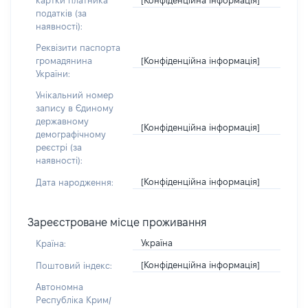
картки платника
податків (за
наявності):
Реквізити паспорта
[Конфіденційна інформація]
громадянина
України:
Унікальний номер
запису в Єдиному
державному
[Конфіденційна інформація]
демографічному
реєстрі (за
наявності):
[Конфіденційна інформація]
Дата народження:
Зареєстроване місце проживання
Україна
Країна:
[Конфіденційна інформація]
Поштовий індекс:
Автономна
Республіка Крим/