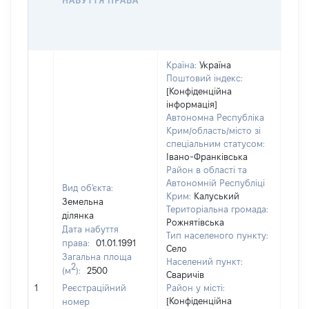
НАБУТТЯ ПРАВА
ГР
ОЦІ
ГРН
Країна:
Україна
Поштовий індекс:
[Конфіденційна
інформація]
Автономна Республіка
Крим/область/місто зі
спеціальним статусом:
Івано-Франківська
Район в області та
Автономній Республіці
Вид об'єкта:
Крим:
Калуський
Земельна
Територіальна громада:
ділянка
Рожнятівська
Дата набуття
Тип населеного пункту:
права:
01.01.1991
Село
Загальна площа
Населений пункт:
2
(м
):
2500
Сваричів
[Не 
1
Реєстраційний
Район у місті:
[Конфіденційна
номер