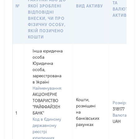
ТА
№
ЯКОЇ ЗРОБЛЕНІ
ВИД АКТИВУ
ВАЛЮТА
ВІДПОВІДНІ
АКТИВУ
ВНЕСКИ, ЧИ ПРО
ФІЗИЧНУ ОСОБУ,
ЯКІЙ ПОЗИЧЕНО
КОШТИ
Інша юридична
особа
Юридична
особа,
зареєстрована
в Україні
Найменування:
АКЦІОНЕРНЕ
Кошти,
ТОВАРИСТВО
Розмір:
розміщені
"РАЙФФАЙЗЕН
318177
на
1
БАНК"
Валюта:
банківських
Код в Єдиному
UAH
рахунках
державному
реєстрі
юридичних