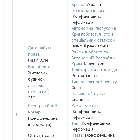
Країна:
Україна
Поштовий індекс:
[Конфіденційна
інформація]
Автономна Республіка
Крим/область/місто зі
спеціальним статусом:
Івано-Франківська
Дата набуття
Район в області та
права:
Автономній Республіці
08.04.2014
Крим:
Калуський
Вид об'єкта:
Територіальна громада:
Житловий
Рожнятівська
будинок
Тип населеного пункту:
Загальна
Об'єкт
Село
2
площа (м
):
повні
Населений пункт:
236
Сваричів
частк
Район у місті:
Реєстраційний
побуд
[Конфіденційна
номер:
матері
1
інформація]
[Конфіденційна
за ко
Тип:
[Конфіденційна
інформація]
суб'єк
інформація]
декла
Назва:
[Конфіденційна
Об'єкт, право
або ч