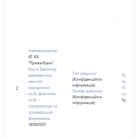
Найменування:
АТ КБ
"Приватбанк"
Код в Єдиному
Тип рахунку:
державному
Прізвищ
[Конфіденційна
реєстрі
Ім'я:
Бо
інформація]
юридичних
По батьк
2
Номер рахунку:
осіб, фізичних
наявност
[Конфіденційна
осіб –
Григоро
інформація]
підприємців та
громадських
формувань:
14360570