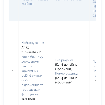
ДО
МАЙНО
ІНДИВ
БАНКІ
СЕЙФУ 
Найменування:
АТ КБ
"Приватбанк"
Код в Єдиному
Тип рахунку:
державному
Прізвищ
[Конфіденційна
реєстрі
Ім'я:
Бо
інформація]
юридичних
По батьк
1
Номер рахунку:
осіб, фізичних
наявност
[Конфіденційна
осіб –
Григоро
інформація]
підприємців та
громадських
формувань:
14360570