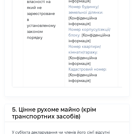
інформація]
власності на
його сі
Номер будинку/
який не
земельної ділянки:
зареєстроване
[Конфіденційна
в
інформація]
установленому
Номер корпусу/секції/
законом
блоку:
[Конфіденційна
порядку
інформація]
Номер квартири/
кімнати/гаражу:
[Конфіденційна
інформація]
Кадастровий номер:
[Конфіденційна
інформація]
5. Цінне рухоме майно (крім
транспортних засобів)
У суб'єкта декларування чи членів його сім'ї відсутні