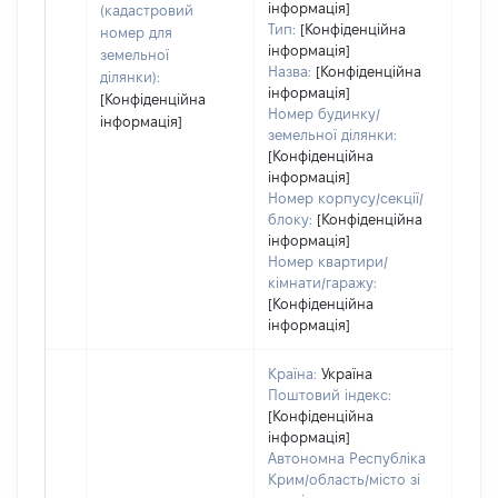
інформація]
(кадастровий
Тип:
[Конфіденційна
номер для
інформація]
земельної
Назва:
[Конфіденційна
ділянки):
інформація]
[Конфіденційна
Номер будинку/
інформація]
земельної ділянки:
[Конфіденційна
інформація]
Номер корпусу/секції/
блоку:
[Конфіденційна
інформація]
Номер квартири/
кімнати/гаражу:
[Конфіденційна
інформація]
Країна:
Україна
Поштовий індекс:
[Конфіденційна
інформація]
Автономна Республіка
Крим/область/місто зі