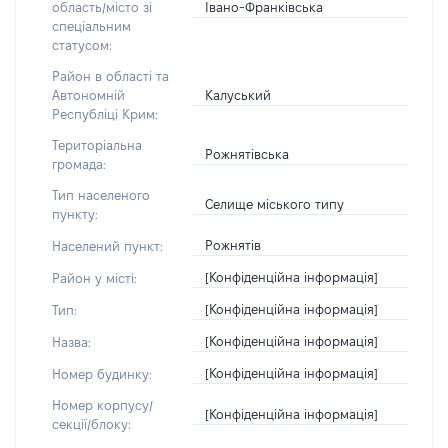
Івано-Франківська
область/місто зі
спеціальним
статусом:
Район в області та
Калуський
Автономній
Республіці Крим:
Територіальна
Рожнятівська
громада:
Тип населеного
Селище міського типу
пункту:
Рожнятів
Населений пункт:
[Конфіденційна інформація]
Район у місті:
[Конфіденційна інформація]
Тип:
[Конфіденційна інформація]
Назва:
[Конфіденційна інформація]
Номер будинку:
Номер корпусу/
[Конфіденційна інформація]
секції/блоку: