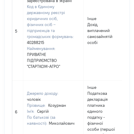
зареєстрована в Україні
Код в Єдиному
державному реєстрі
юридичних осіб,
Інше
фізичних осіб –
Дохід,
підприємців та
виплачений
37
5
громадських формувань:
самозайнятій
40288215
особі
Найменування:
ПРИВАТНЕ
ПІДПРИЄМСТВО
"СТАРТКОМ-АГРО"
Інше
Джерело доходу:
Податкова
чоловік
декларація
Прізвище:
Козурман
платника
Ім'я:
Сергій
єдиного
20
6
По батькові (за
податку -
наявності):
Миколайович
фізичної
особи (першої