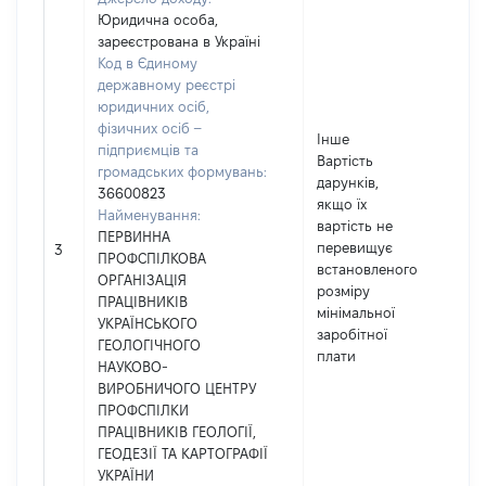
Юридична особа,
зареєстрована в Україні
Код в Єдиному
державному реєстрі
юридичних осіб,
фізичних осіб –
Інше
підприємців та
Вартість
громадських формувань:
дарунків,
36600823
якщо їх
Найменування:
вартість не
ПЕРВИННА
перевищує
27
3
ПРОФСПІЛКОВА
встановленого
ОРГАНІЗАЦІЯ
розміру
ПРАЦІВНИКІВ
мінімальної
УКРАЇНСЬКОГО
заробітної
ГЕОЛОГІЧНОГО
плати
НАУКОВО-
ВИРОБНИЧОГО ЦЕНТРУ
ПРОФСПІЛКИ
ПРАЦІВНИКІВ ГЕОЛОГІЇ,
ГЕОДЕЗІЇ ТА КАРТОГРАФІЇ
УКРАЇНИ