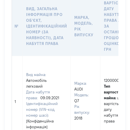
ВАРТІСТЬ Н
ВИД, ЗАГАЛЬНА
ДАТУ
ІНФОРМАЦІЯ ПРО
НАБУТТЯ
МАРКА,
ОБʼЄКТ,
ПРАВА АБО
МОДЕЛЬ,
№
ІДЕНТИФІКАЦІЙНИЙ
ЗА
РІК
НОМЕР (ЗА
ОСТАННЬО
ВИПУСКУ
НАЯВНОСТІ), ДАТА
ГРОШОВОЮ
НАБУТТЯ ПРАВА
ОЦІНКОЮ,
ГРН
Вид майна:
Автомобіль
1200000
Марка:
легковий
Тип
AUDI
Дата набуття
вартості
Модель:
права:
09.09.2021
майна:
це
Q7
1
Ідентифікаційний
вартість на
Рік
номер (VIN-код,
дату
випуску:
номер шасі):
набуття
2018
[Конфіденційна
права
інформація]