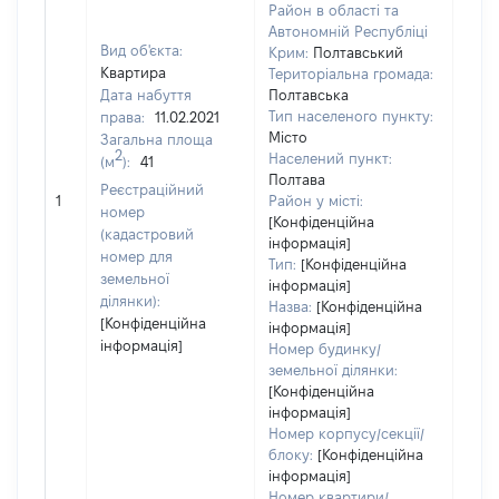
Район в області та
Автономній Республіці
Вид об'єкта:
Крим:
Полтавський
Квартира
Територіальна громада:
Дата набуття
Полтавська
Тип населеного пункту:
права:
11.02.2021
369
Місто
Загальна площа
Тип
2
Населений пункт:
(м
):
41
варт
Полтава
обʼє
Реєстраційний
1
Район у місті:
варт
номер
[Конфіденційна
дату
(кадастровий
інформація]
набу
номер для
Тип:
[Конфіденційна
пра
земельної
інформація]
ділянки):
Назва:
[Конфіденційна
[Конфіденційна
інформація]
інформація]
Номер будинку/
земельної ділянки:
[Конфіденційна
інформація]
Номер корпусу/секції/
блоку:
[Конфіденційна
інформація]
Номер квартири/