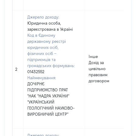
Джерело доходу:
Юридична особа,
зареєстрована в Україні
Код в Єдиному
державному реєстрі
юридичних осіб,
фізичних осіб –
Інше
підприємців та
Дохід за
громадських формувань:
цивільно
24
2
01432552
правовим
Найменування:
договором
ДОЧІРНЄ
ПІДПРИЄМСТВО ПРАТ
"НАК "НАДРА УКРАЇНИ"
"УКРАЇНСЬКИЙ
ГЕОЛОГІЧНИЙ НАУКОВО-
ВИРОБНИЧИЙ ЦЕНТР"
Джерело доходу: