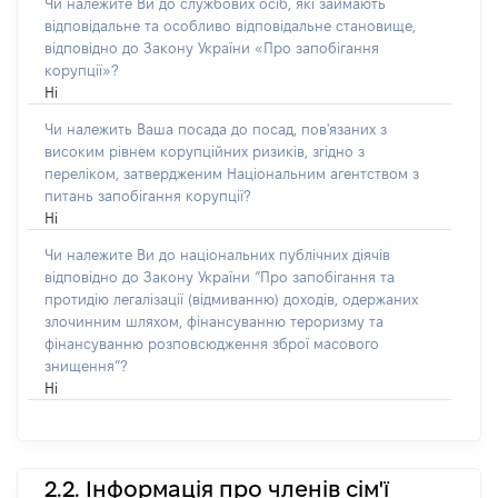
Чи належите Ви до службових осіб, які займають
відповідальне та особливо відповідальне становище,
відповідно до Закону України «Про запобігання
корупції»?
Ні
Чи належить Ваша посада до посад, пов'язаних з
високим рівнем корупційних ризиків, згідно з
переліком, затвердженим Національним агентством з
питань запобігання корупції?
Ні
Чи належите Ви до національних публічних діячів
відповідно до Закону України “Про запобігання та
протидію легалізації (відмиванню) доходів, одержаних
злочинним шляхом, фінансуванню тероризму та
фінансуванню розповсюдження зброї масового
знищення”?
Ні
2.2. Інформація про членів сім'ї