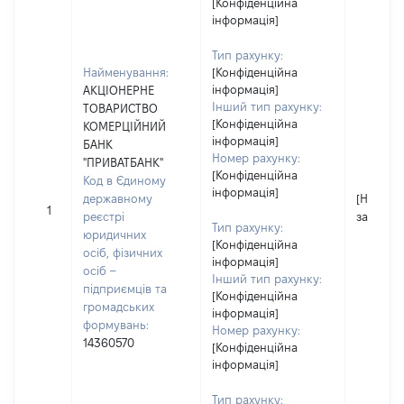
[Конфіденційна
інформація]
Тип рахунку:
Найменування:
[Конфіденційна
інформація]
АКЦІОНЕРНЕ
Інший тип рахунку:
ТОВАРИСТВО
[Конфіденційна
КОМЕРЦІЙНИЙ
інформація]
БАНК
Номер рахунку:
"ПРИВАТБАНК"
[Конфіденційна
Код в Єдиному
інформація]
державному
[Не
1
реєстрі
застосо
Тип рахунку:
юридичних
[Конфіденційна
осіб, фізичних
інформація]
осіб –
Інший тип рахунку:
підприємців та
[Конфіденційна
громадських
інформація]
формувань:
Номер рахунку:
14360570
[Конфіденційна
інформація]
Тип рахунку: