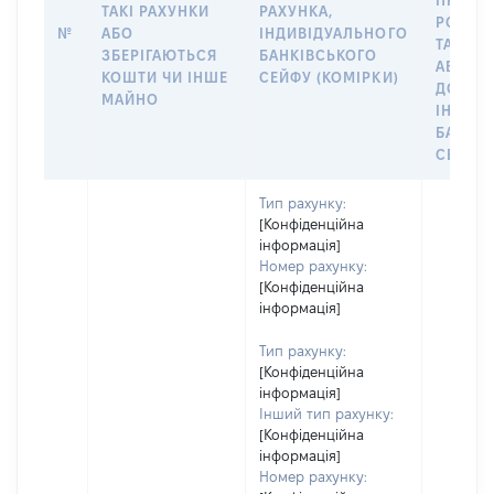
ПРАВО
ТАКІ РАХУНКИ
РАХУНКА,
РОЗПО
№
АБО
ІНДИВІДУАЛЬНОГО
ТАКИМ
ЗБЕРІГАЮТЬСЯ
БАНКІВСЬКОГО
АБО М
КОШТИ ЧИ ІНШЕ
СЕЙФУ (КОМІРКИ)
ДО
МАЙНО
ІНДИВ
БАНКІ
СЕЙФУ 
Тип рахунку:
[Конфіденційна
інформація]
Номер рахунку:
[Конфіденційна
інформація]
Тип рахунку:
[Конфіденційна
інформація]
Інший тип рахунку:
[Конфіденційна
інформація]
Номер рахунку: