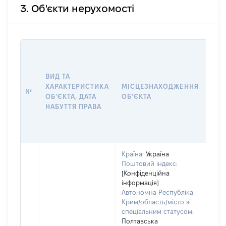
3. Об'єкти нерухомості
ВАР
ДАТ
НАБ
ВИД ТА
ПРА
ХАРАКТЕРИСТИКА
МІСЦЕЗНАХОДЖЕННЯ
№
ЗА
ОБʼЄКТА, ДАТА
ОБʼЄКТА
ОС
НАБУТТЯ ПРАВА
ГР
ОЦІ
ГРН
Країна:
Україна
Поштовий індекс:
[Конфіденційна
інформація]
Автономна Республіка
Крим/область/місто зі
спеціальним статусом:
Полтавська