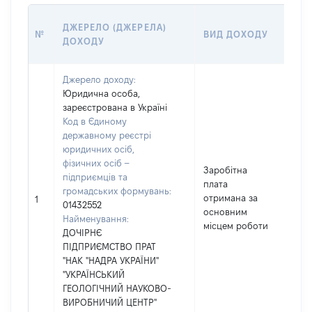
РО
ДЖЕРЕЛО (ДЖЕРЕЛА)
№
ВИД ДОХОДУ
(В
ДОХОДУ
ГР
Джерело доходу:
Юридична особа,
зареєстрована в Україні
Код в Єдиному
державному реєстрі
юридичних осіб,
фізичних осіб –
Заробітна
підприємців та
плата
громадських формувань:
отримана за
69
1
01432552
основним
Найменування:
місцем роботи
ДОЧІРНЄ
ПІДПРИЄМСТВО ПРАТ
"НАК "НАДРА УКРАЇНИ"
"УКРАЇНСЬКИЙ
ГЕОЛОГІЧНИЙ НАУКОВО-
ВИРОБНИЧИЙ ЦЕНТР"