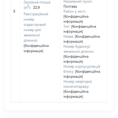
Населений пункт:
Загальна площа
2
Полтава
(м
):
22,9
[Не 
3
Район у місті:
Реєстраційний
[Конфіденційна
номер
інформація]
(кадастровий
Тип:
[Конфіденційна
номер для
інформація]
земельної
Назва:
[Конфіденційна
ділянки):
інформація]
[Конфіденційна
Номер будинку/
інформація]
земельної ділянки:
[Конфіденційна
інформація]
Номер корпусу/секції/
блоку:
[Конфіденційна
інформація]
Номер квартири/
кімнати/гаражу:
[Конфіденційна
інформація]