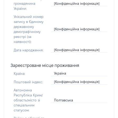
[Конфіденційна інформація]
громадянина
України:
Унікальний номер
запису в Єдиному
державному
[Конфіденційна інформація]
демографічному
реєстрі (за
наявності):
[Конфіденційна інформація]
Дата народження:
Зареєстроване місце проживання
Україна
Країна:
[Конфіденційна інформація]
Поштовий індекс:
Автономна
Республіка Крим/
Полтавська
область/місто зі
спеціальним
статусом: