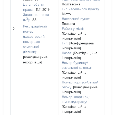
Полтавська
Дата набуття
Тип населеного пункту:
права:
11.11.2019
Місто
Загальна площа
2
Населений пункт:
(м
):
88
Полтава
Реєстраційний
[Не 
Район у місті:
2
номер
[Конфіденційна
(кадастровий
інформація]
номер для
Тип:
[Конфіденційна
земельної
інформація]
ділянки):
Назва:
[Конфіденційна
[Конфіденційна
інформація]
інформація]
Номер будинку/
земельної ділянки:
[Конфіденційна
інформація]
Номер корпусу/секції/
блоку:
[Конфіденційна
інформація]
Номер квартири/
кімнати/гаражу:
[Конфіденційна
інформація]