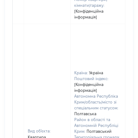
кімнати/гаражу:
[Конфіденційна
інформація]
Країна:
Україна
Поштовий індекс:
[Конфіденційна
інформація]
Автономна Республіка
Крим/область/місто зі
спеціальним статусом:
Полтавська
Район в області та
Автономній Республіці
Вид об'єкта:
Крим:
Полтавський
Квартира
Територіальна громада: