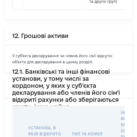
та другої груп)
12. Грошові активи
У суб'єкта декларування чи членів його сім'ї відсутні
об'єкти для декларування в цьому розділі.
12.1. Банківські та інші фінансові
установи, у тому числі за
кордоном, у яких у суб'єкта
декларування або членів його сім'ї
відкриті рахунки або зберігаються
кошти, інше майно
ІНФОР
ФІЗИЧН
ЮРИДИ
УСТАНОВА, В
ОСОБУ,
ЯКІЙ ВІДКРИТО
ТИП ТА НОМЕР