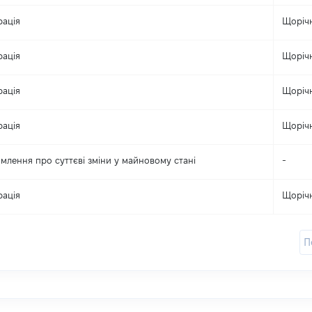
рація
Щоріч
рація
Щоріч
рація
Щоріч
рація
Щоріч
млення про суттєві зміни y майновому стані
-
рація
Щоріч
П