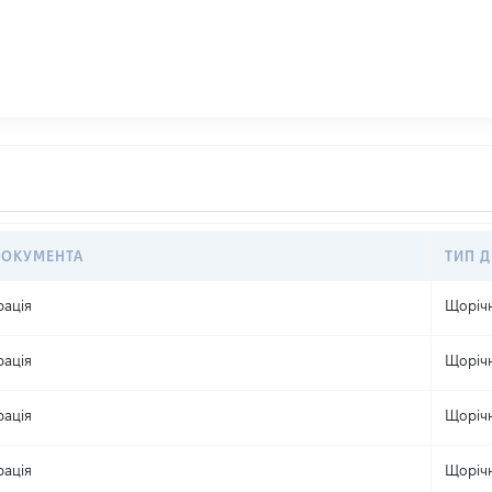
ДОКУМЕНТА
ТИП Д
рація
Щоріч
рація
Щоріч
рація
Щоріч
рація
Щоріч