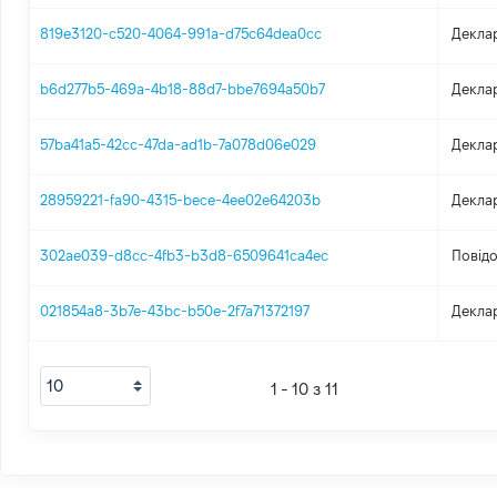
819e3120-c520-4064-991a-d75c64dea0cc
Декла
b6d277b5-469a-4b18-88d7-bbe7694a50b7
Декла
57ba41a5-42cc-47da-ad1b-7a078d06e029
Декла
28959221-fa90-4315-bece-4ee02e64203b
Декла
302ae039-d8cc-4fb3-b3d8-6509641ca4ec
Повідо
021854a8-3b7e-43bc-b50e-2f7a71372197
Декла
1 - 10 з 11