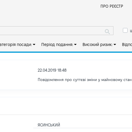
Й
ПРО РЕЄСТР
ш
атегорія посади:
Період подання:
Високий ризик:
Відп
22.04.2019 18:48
Повідомлення про суттєві зміни y майновому стан
ЯСИНСЬКИЙ