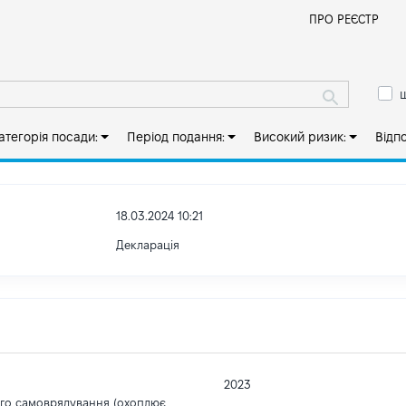
Й
ПРО РЕЄСТР
ш
атегорія посади:
Період подання:
Високий ризик:
Відп
18.03.2024 10:21
Декларація
2023
ого самоврядування (охоплює