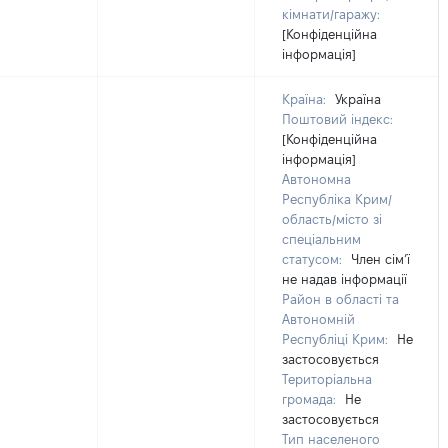
кімнати/гаражу:
[Конфіденційна
інформація]
Країна:
Україна
Поштовий індекс:
[Конфіденційна
інформація]
Автономна
Республіка Крим/
область/місто зі
спеціальним
статусом:
Член сімʼї
не надав інформації
Район в області та
Автономній
Республіці Крим:
Не
застосовується
Територіальна
громада:
Не
застосовується
Тип населеного