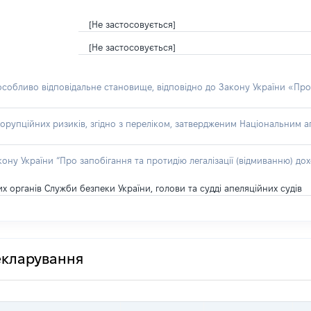
[Не застосовується]
[Не застосовується]
 особливо відповідальне становище, відповідно до Закону України «Про
орупційних ризиків, згідно з переліком, затвердженим Національним аг
акону України “Про запобігання та протидію легалізації (відмиванню) 
 органів Служби безпеки України, голови та судді апеляційних судів
декларування