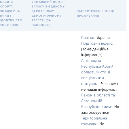
КВІЗИТИ
УНІКАЛЬНИЙ НОМЕР
АСПОРТА
ЗАПИСУ В ЄДИНОМУ
РОМАДЯНИНА
ДЕРЖАВНОМУ
ЗАРЕЄСТРОВАНЕ МІСЦЕ
РАЇНИ /
ДЕМОГРАФІЧНОМУ
ПРОЖИВАННЯ
ВІДОЦТВО ПРО
РЕЄСТРІ (ЗА
АРОДЖЕННЯ
НАЯВНОСТІ)
Країна:
Україна
Поштовий індекс:
[Конфіденційна
інформація]
Автономна
Республіка Крим/
область/місто зі
спеціальним
статусом:
Член сімʼї
не надав інформації
Район в області та
Автономній
Республіці Крим:
Не
застосовується
Територіальна
громада:
Не