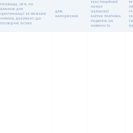
РЕЄСТРАЦІЙНИЙ
РЕ
ПРІЗВИЩЕ, ІМʼЯ, ПО
НОМЕР
П
БАТЬКОВІ ДЛЯ
ДАТА
ОБЛІКОВОЇ
Г
ІДЕНТИФІКАЦІЇ ЗА МЕЖАМИ
НАРОДЖЕННЯ
КАРТКИ ПЛАТНИКА
УК
УКРАЇНИ, ДОКУМЕНТ, ЩО
ПОДАТКІВ (ЗА
С
ПОСВІДЧУЄ ОСОБУ
НАЯВНОСТІ)
Н