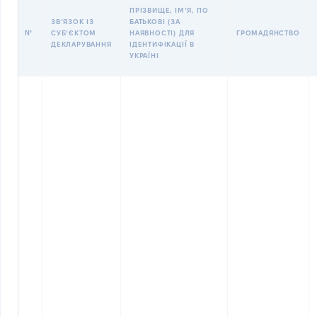
ПРІЗВИЩЕ, ІМʼЯ, ПО
ЗВʼЯЗОК ІЗ
БАТЬКОВІ (ЗА
№
СУБʼЄКТОМ
НАЯВНОСТІ) ДЛЯ
ГРОМАДЯНСТВО
ДЕКЛАРУВАННЯ
ІДЕНТИФІКАЦІЇ В
УКРАЇНІ