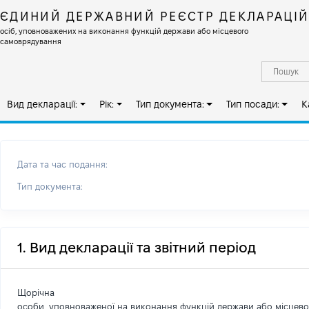
ЄДИНИЙ ДЕРЖАВНИЙ РЕЄСТР ДЕКЛАРАЦІ
осіб, уповноважених на виконання функцій держави або місцевого
самоврядування
Вид декларації:
Рік:
Тип документа:
Тип посади:
К
Дата та час подання:
Тип документа:
1. Вид декларації та звітний період
Щорічна
особи, уповноваженої на виконання функцій держави або місцев