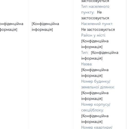
застосовується
Тип населеного
пункту:
Не
застосовується
онфіденційна
[Конфіденційна
Населений пункт:
формація]
інформація]
Не застосовується
Район у місті:
[Конфіденційна
інформація]
Тип:
[Конфіденційна
інформація]
Назва:
[Конфіденційна
інформація]
Номер будинку/
земельної ділянки:
[Конфіденційна
інформація]
Номер корпусу/
секції/блоку:
[Конфіденційна
інформація]
Номер квартири/