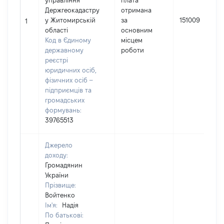
управління
плата
Держгеокадастру
отримана
у Житомирській
за
151009
1
області
основним
Код в Єдиному
місцем
державному
роботи
реєстрі
юридичних осіб,
фізичних осіб –
підприємців та
громадських
формувань:
39765513
Джерело
доходу:
Громадянин
України
Прізвище:
Войтенко
Ім'я:
Надія
По батькові: