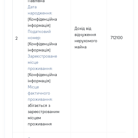
Павлівна
Дата
народження:
[Конфіденційна
інформація]
Дохід від
Податковий
відчуження
номер:
712100
2
нерухомого
[Конфіденційна
майна
інформація]
Зареєстроване
місце
проживання:
[Конфіденційна
інформація]
Місце
фактичного
проживання:
збігається з
зареєстрованим
місцем
проживання