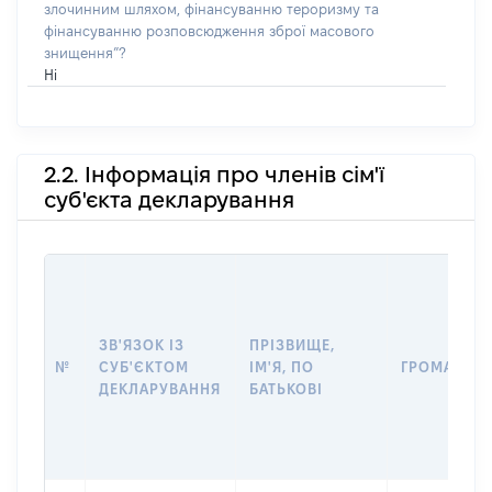
злочинним шляхом, фінансуванню тероризму та
фінансуванню розповсюдження зброї масового
знищення”?
Ні
2.2. Інформація про членів сім'ї
суб'єкта декларування
ЗВ'ЯЗОК ІЗ
ПРІЗВИЩЕ,
№
СУБ'ЄКТОМ
ІМ'Я, ПО
ГРОМАДЯН
ДЕКЛАРУВАННЯ
БАТЬКОВІ