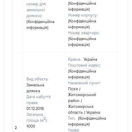
[Конфіденційна
номер для
інформація]
земельної
Номер корпусу:
ділянки):
[Конфіденційна
[Конфіденційна
інформація]
інформація]
Номер квартири:
[Конфіденційна
інформація]
Країна:
Україна
Поштовий індекс:
[Конфіденційна
інформація]
Вид об'єкта:
Населений пункт:
Земельна
Піски /
ділянка
Житомирський
Дата набуття
район /
права:
Житомирська
01.12.2016
область / Україна
Загальна
Тип:
[Конфіденційна
2
площа (м
):
інформація]
1000
[Не ві
2
Назва: