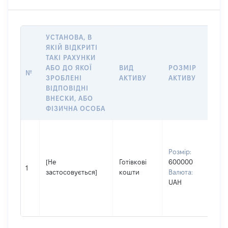
УСТАНОВА, В
ЯКІЙ ВІДКРИТІ
ТАКІ РАХУНКИ
ІН
АБО ДО ЯКОЇ
ВИД
РОЗМІР
№
ЩО
ЗРОБЛЕНІ
АКТИВУ
АКТИВУ
НА
ВІДПОВІДНІ
ВНЕСКИ, АБО
ФІЗИЧНА ОСОБА
Вла
Прі
Розмір:
ЛІГ
[Не
Готівкові
600000
Ім'
1
застосовується]
кошти
Валюта:
По 
UAH
(за
ная
МИ