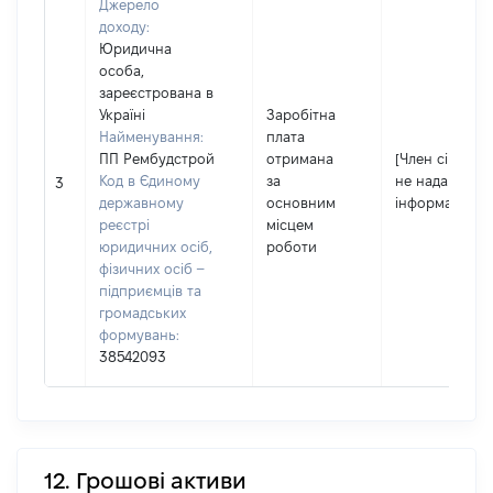
Джерело
доходу:
Юридична
особа,
зареєстрована в
Україні
Заробітна
Найменування:
плата
ПП Рембудстрой
отримана
[Член сім'ї
Код в Єдиному
за
не надав
3
державному
основним
інформацію]
реєстрі
місцем
юридичних осіб,
роботи
фізичних осіб –
підприємців та
громадських
формувань:
38542093
12. Грошові активи