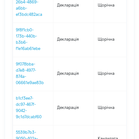
26b4-4869-
Декларація
Щорічна
202
a6bb-
ef3bdc482aca
9f8f1cb0-
173b-440b-
Декларація
Щорічна
202
b3b6-
f1e16ab61ebe
9f078bba-
d7e8-4977-
Декларація
Щорічна
202
874a-
06661e9ae83b
b1cf3ee7-
dc97-467f-
Декларація
Щорічна
202
9042-
9c1d7dcabf60
5539b7b3-
9050-402a-
Кандидата