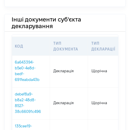
Інші документи суб'єкта
декларування
ТИП
ТИП
КОД
ПЕ
ДОКУМЕНТА
ДЕКЛАРАЦІЇ
6a643394-
b5e0-4e8d-
Декларація
Щорічна
202
bedf-
691feabda43b
debef8a9-
b8a2-48d8-
Декларація
Щорічна
202
8527-
38c66091c496
135cee19-