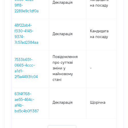
Декларація
201
9ff8-
на посаду
2289e9c1df0a
48f22ab4-
f330-4145-
Кандидата
Декларація
201
9374-
на посаду
7c57ad2384aa
Повідомлення
7533b651-
про суттєві
0665-4ccc-
зміни y
-
201
a1d1-
майновому
2f5a4493fc04
стані
63f4f768-
ae55-464c-
Декларація
Щорічна
201
af4b-
bd5c4b0f1387