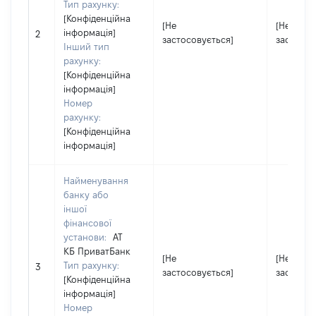
Тип рахунку:
[Конфіденційна
[Не
[Не
інформація]
2
застосовується]
застосов
Інший тип
рахунку:
[Конфіденційна
інформація]
Номер
рахунку:
[Конфіденційна
інформація]
Найменування
банку або
іншої
фінансової
установи:
АТ
КБ ПриватБанк
[Не
[Не
Тип рахунку:
3
застосовується]
застосов
[Конфіденційна
інформація]
Номер