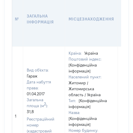
ДАТУ
НАБУ
ЗАГАЛЬНА
ПРАВ
№
МІСЦЕЗНАХОДЖЕННЯ
ІНФОРМАЦІЯ
ЗА
ОСТ
ГРО
ОЦІ
Країна:
Україна
Поштовий індекс:
[Конфіденційна
Вид об'єкта:
інформація]
Гараж
Населений пункт:
Дата набуття
Житомир /
права:
Житомирська
01.04.2017
область / Україна
Загальна
Тип:
[Конфіденційна
2
площа (м
):
інформація]
31,8
Назва:
3000
1
[Конфіденційна
Реєстраційний
інформація]
номер
Номер будинку:
(кадастровий