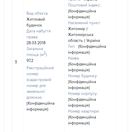
Поштовий індекс:
[Конфіденційна
Вид об'єкта:
інформація]
Житловий
Населений пункт:
будинок
Житомир /
Дата набуття
Житомирська
права:
область / Україна
28.03.2018
Тип:
[Конфіденційна
Загальна
інформація]
2
площа (м
):
Назва:
97,2
[Не ві
3
[Конфіденційна
Реєстраційний
інформація]
номер
Номер будинку:
(кадастровий
[Конфіденційна
номер для
інформація]
земельної
Номер корпусу:
ділянки):
[Конфіденційна
[Конфіденційна
інформація]
інформація]
Номер квартири:
[Конфіденційна
інформація]