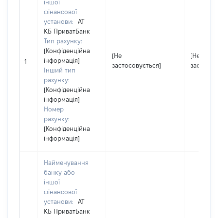
іншої
фінансової
установи:
АТ
КБ ПриватБанк
Тип рахунку:
[Конфіденційна
[Не
[Не
інформація]
1
застосовується]
застосов
Інший тип
рахунку:
[Конфіденційна
інформація]
Номер
рахунку:
[Конфіденційна
інформація]
Найменування
банку або
іншої
фінансової
установи:
АТ
КБ ПриватБанк