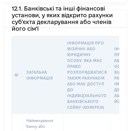
12.1. Банківські та інші фінансові
установи, у яких відкрито рахунки
суб'єкта декларування або членів
його сім'ї
ІНФОРМАЦІЯ ПРО
ФІЗИЧНУ АБО
ІНФОРМ
ЮРИДИЧНУ
ПРО ФІ
ОСОБУ, ЯКА МАЄ
АБО Ю
ПРАВО
ОСОБУ,
ЗАГАЛЬНА
РОЗПОРЯДЖАТИСЯ
ВІДКРИ
№
ІНФОРМАЦІЯ
ТАКИМ РАХУНКОМ
РАХУНО
АБО МАЄ ДОСТУП
ІМ’Я СУ
ДО
ДЕКЛАР
ІНДИВІДУАЛЬНОГО
АБО ЧЛ
БАНКІВСЬКОГО
ЙОГО СІ
СЕЙФУ (КОМІРКИ)
Найменування
банку або