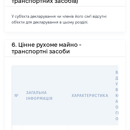
транспортних засобів)
У суб'єкта декларування чи членів його сім'ї відсутні
об'єкти для декларування в цьому розділі.
6. Цінне рухоме майно -
транспортні засоби
ВАРТІС
ДАТУ 
У ВЛАС
ВОЛОД
ЗАГАЛЬНА
№
ХАРАКТЕРИСТИКА
КОРИС
ІНФОРМАЦІЯ
АБО З
ОСТА
ГРОШ
ОЦІНК