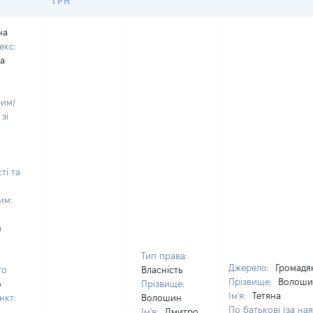
ГРН
на
екс:
на
рим/
зі
ті та
им:
а
Тип права:
Джерело:
Громадя
го
Власність
Прізвище:
Волоши
о
Прізвище:
Ім'я:
Тетяна
нкт:
Волошин
По батькові (за ная
Ім'я:
Дмитро