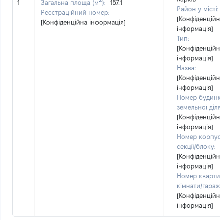
1
Загальна площа (м
):
157.1
Район у місті:
Реєстраційний номер:
[Конфіденцій
[Конфіденційна інформація]
інформація]
Тип:
[Конфіденцій
інформація]
Назва:
[Конфіденцій
інформація]
Номер будинк
земельної діл
[Конфіденцій
інформація]
Номер корпус
секції/блоку:
[Конфіденцій
інформація]
Номер кварти
кімнати/гараж
[Конфіденцій
інформація]