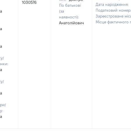
1030576
Дата народження:
По батькові
Податковий номер
на
(за
Зареєстроване мі
наявності):
Місце фактичного
Анатолійович
на
на
у/
янки:
на
у/
на
ри/
у:
на