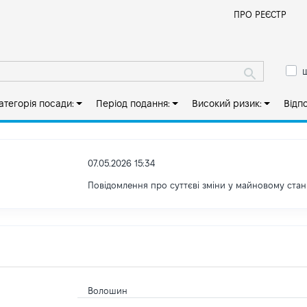
Й
ПРО РЕЄСТР
ш
атегорія посади:
Період подання:
Високий ризик:
Відп
07.05.2026 15:34
Повідомлення про суттєві зміни у майновому стан
Волошин