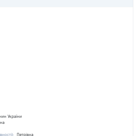
нин України
на
вності):
Петрівна