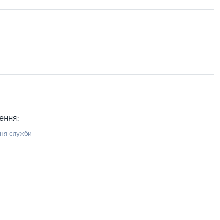
ення:
ння служби