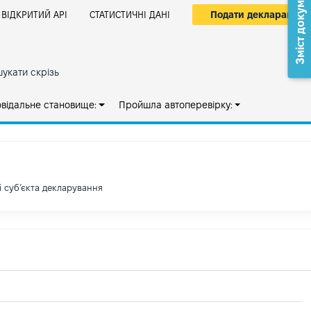
Зміст документа
Подати декларацію
ВІДКРИТИЙ АРІ
СТАТИСТИЧНІ ДАНІ
укати скрізь
овідальне становище:
Пройшла автоперевірку:
і субʼєкта декларування