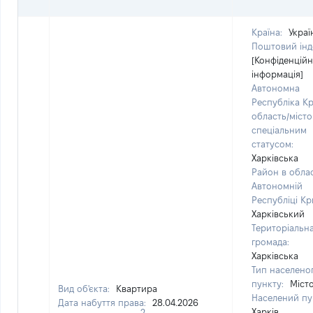
Країна:
Украї
Поштовий інд
[Конфіденцій
інформація]
Автономна
Республіка К
область/місто 
спеціальним
статусом:
Харківська
Район в облас
Автономній
Республіці Кр
Харківський
Територіальн
громада:
Харківська
Тип населено
пункту:
Міст
Вид об'єкта:
Квартира
Населений пу
Дата набуття права:
28.04.2026
Харків
2