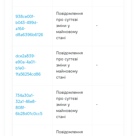
Повідомлення
938ce00f-
про суттєві
b043-499d-
зміни y
-
202
a164-
майновому
d8a6396b6126
стані
Повідомлення
dce2a839-
про суттєві
e90a-4a01-
зміни y
-
202
b1e0-
майновому
1fa56254cd86
стані
Повідомлення
734a30a1-
про суттєві
32a1-46e8-
зміни y
-
202
808f-
майновому
6b28d01c0cc5
стані
Повідомлення