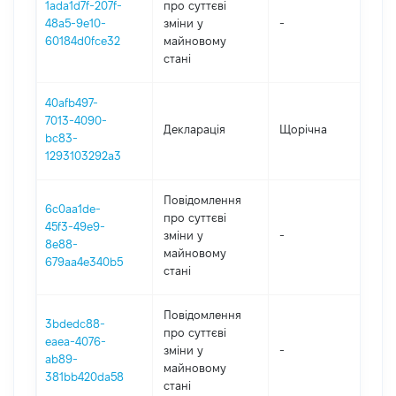
1ada1d7f-207f-
про суттєві
48a5-9e10-
зміни y
-
202
60184d0fce32
майновому
стані
40afb497-
7013-4090-
Декларація
Щорічна
202
bc83-
1293103292a3
Повідомлення
6c0aa1de-
про суттєві
45f3-49e9-
зміни y
-
202
8e88-
майновому
679aa4e340b5
стані
Повідомлення
3bdedc88-
про суттєві
eaea-4076-
зміни y
-
202
ab89-
майновому
381bb420da58
стані