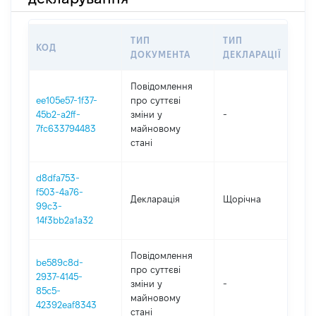
ТИП
ТИП
КОД
ПЕ
ДОКУМЕНТА
ДЕКЛАРАЦІЇ
Повідомлення
ee105e57-1f37-
про суттєві
45b2-a2ff-
зміни y
-
202
7fc633794483
майновому
стані
d8dfa753-
f503-4a76-
Декларація
Щорічна
202
99c3-
14f3bb2a1a32
Повідомлення
be589c8d-
про суттєві
2937-4145-
зміни y
-
202
85c5-
майновому
42392eaf8343
стані