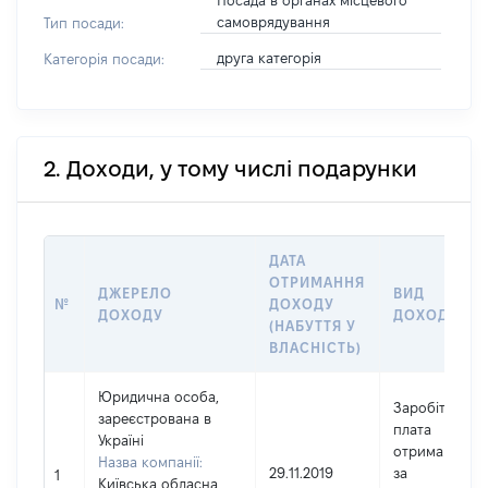
Посада в органах місцевого
самоврядування
Тип посади:
друга категорія
Категорія посади:
2. Доходи, у тому числі подарунки
ДАТА
ОТРИМАННЯ
ДЖЕРЕЛО
ВИД
№
ДОХОДУ
ДОХОДУ
ДОХОДУ
(НАБУТТЯ У
ВЛАСНІСТЬ)
Юридична особа,
Заробітна
зареєстрована в
плата
Україні
отримана
Назва компанії:
29.11.2019
за
1
Київська обласна