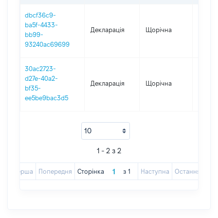
dbcf36c9-
ba5f-4433-
Декларація
Щорічна
2025
bb99-
93240ac69699
30ac2723-
d27e-40a2-
Декларація
Щорічна
2024
bf35-
ee5be9bac3d5
1 - 2 з 2
Перша
Попередня
Сторінка
з
1
Наступна
Остання