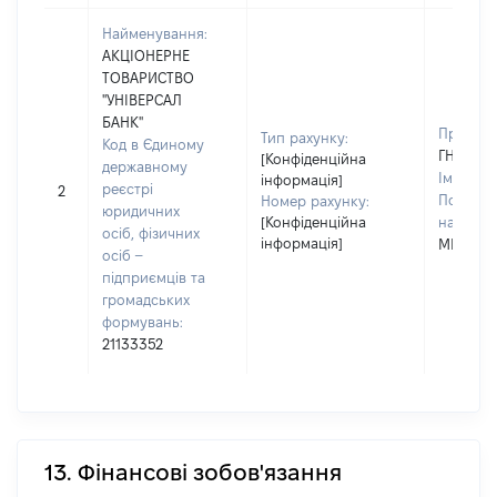
Найменування:
АКЦІОНЕРНЕ
ТОВАРИСТВО
"УНІВЕРСАЛ
БАНК"
Прізвищ
Тип рахунку:
Код в Єдиному
ГНЕТЕЦ
[Конфіденційна
державному
Ім'я:
ЯР
інформація]
реєстрі
2
По батьк
Номер рахунку:
юридичних
[Конфіденційна
наявност
осіб, фізичних
інформація]
МИКОЛА
осіб –
підприємців та
громадських
формувань:
21133352
13. Фінансові зобов'язання