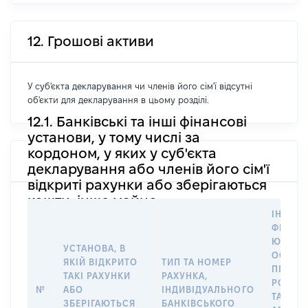
12. Грошові активи
У суб'єкта декларування чи членів його сім'ї відсутні
об'єкти для декларування в цьому розділі.
12.1. Банківські та інші фінансові
установи, у тому числі за
кордоном, у яких у суб'єкта
декларування або членів його сім'ї
відкриті рахунки або зберігаються
кошти, інше майно
ІНФОР
ФІЗИЧН
ЮРИДИ
УСТАНОВА, В
ОСОБУ,
ЯКІЙ ВІДКРИТО
ТИП ТА НОМЕР
ПРАВО
ТАКІ РАХУНКИ
РАХУНКА,
РОЗПО
№
АБО
ІНДИВІДУАЛЬНОГО
ТАКИМ
ЗБЕРІГАЮТЬСЯ
БАНКІВСЬКОГО