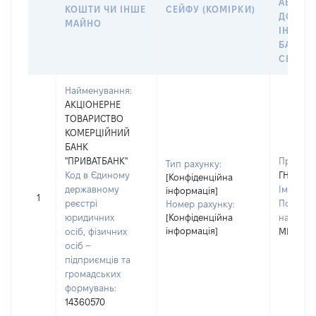
АБО М
КОШТИ ЧИ ІНШЕ
СЕЙФУ (КОМІРКИ)
ДО
МАЙНО
ІНДИВ
БАНКІ
СЕЙФУ 
Найменування:
АКЦІОНЕРНЕ
ТОВАРИСТВО
КОМЕРЦІЙНИЙ
БАНК
"ПРИВАТБАНК"
Прізвищ
Тип рахунку:
Код в Єдиному
ГНЕТЕЦ
[Конфіденційна
державному
Ім'я:
ЯР
інформація]
1
реєстрі
По батьк
Номер рахунку:
юридичних
[Конфіденційна
наявност
інформація]
осіб, фізичних
МИКОЛА
осіб –
підприємців та
громадських
формувань:
14360570