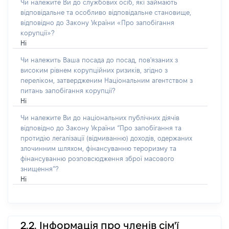
Чи належите Ви до службових осіб, які займають
відповідальне та особливо відповідальне становище,
відповідно до Закону України «Про запобігання
корупції»?
Ні
Чи належить Ваша посада до посад, пов'язаних з
високим рівнем корупційних ризиків, згідно з
переліком, затвердженим Національним агентством з
питань запобігання корупції?
Ні
Чи належите Ви до національних публічних діячів
відповідно до Закону України “Про запобігання та
протидію легалізації (відмиванню) доходів, одержаних
злочинним шляхом, фінансуванню тероризму та
фінансуванню розповсюдження зброї масового
знищення”?
Ні
2.2. Інформація про членів сім'ї