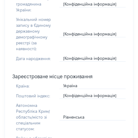
[Конфіденційна інформація]
громадянина
України:
Унікальний номер
запису в Єдиному
державному
[Конфіденційна інформація]
демографічному
реєстрі (за
наявності):
[Конфіденційна інформація]
Дата народження:
Зареєстроване місце проживання
Україна
Країна:
[Конфіденційна інформація]
Поштовий індекс:
Автономна
Республіка Крим/
Рівненська
область/місто зі
спеціальним
статусом: