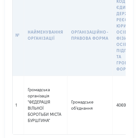
КОД В
ЄДИНОМ
ДЕРЖАВН
РЕЄСТРІ
ЮРИДИЧ
НАЙМЕНУВАННЯ
ОРГАНІЗАЦІЙНО-
ОСІБ,
№
ОРГАНІЗАЦІЇ
ПРАВОВА ФОРМА
ФІЗИЧНИ
ОСІБ –
ПІДПРИЄ
ТА
ГРОМАДС
ФОРМУВА
Громадська
організація
"ФЕДЕРАЦІЯ
Громадське
1
40697667
ВІЛЬНОЇ
об’єднання
БОРОТЬБИ МІСТА
БУРШТИНА"