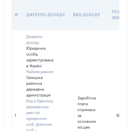
РОЗМІР
№
ДЖЕРЕЛО ДОХОДУ
ВИД ДОХОДУ
(ВАРТІСТ
Джерело
доходу:
Юридична
особа,
зареєстрована
в Україні
Найменування:
Галицька
районна
державна
адміністрація
Заробітна
Код в Єдиному
плата
державному
отримана
реєстрі
1
за
16201
юридичних
основним
осіб, фізичних
місцем
осіб –