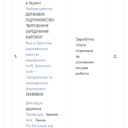
в Україні
Найменування:
ДЕРЖАВНЕ
ПІДПРИЄМСТВО
"ВИРОБНИЧЕ
ОБ’ЄДНАННЯ
КАРПАТИ"
Заробітна
Код в Єдиному
плата
державному
отримана
реєстрі
5
за
22586
юридичних
основним
осіб, фізичних
місцем
осіб –
роботи
підприємців та
громадських
формувань:
19389809
Декларує:
дружина
Прізвище:
Іванюк
Ім'я:
Ганна
По батькові (за