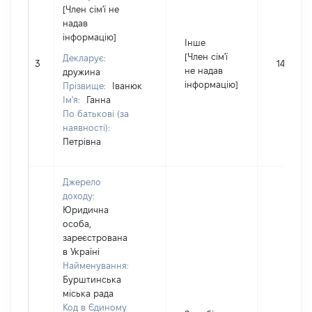
[Член сім'ї не
надав
інформацію]
Інше
[Член сім'ї
Декларує:
3
1419
не надав
дружина
інформацію]
Прізвище:
Іванюк
Ім'я:
Ганна
По батькові (за
наявності):
Петрівна
Джерело
доходу:
Юридична
особа,
зареєстрована
в Україні
Найменування:
Бурштинська
міська рада
Код в Єдиному