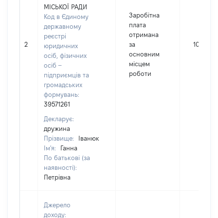
МІСЬКОЇ РАДИ
Заробітна
Код в Єдиному
плата
державному
отримана
реєстрі
2
за
10112
юридичних
основним
осіб, фізичних
місцем
осіб –
роботи
підприємців та
громадських
формувань:
39571261
Декларує:
дружина
Прізвище:
Іванюк
Ім'я:
Ганна
По батькові (за
наявності):
Петрівна
Джерело
доходу: