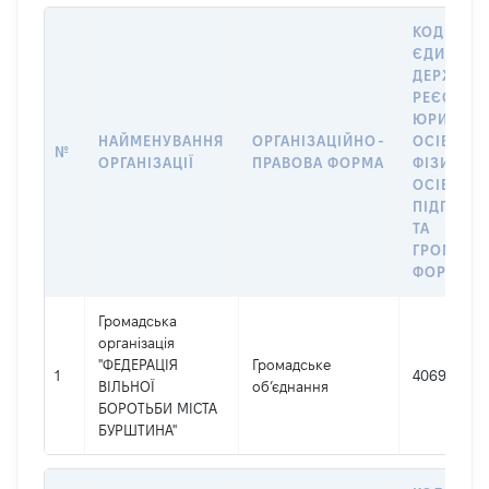
КОД В
ЄДИНОМ
ДЕРЖАВН
РЕЄСТРІ
ЮРИДИЧ
НАЙМЕНУВАННЯ
ОРГАНІЗАЦІЙНО-
ОСІБ,
№
ОРГАНІЗАЦІЇ
ПРАВОВА ФОРМА
ФІЗИЧНИ
ОСІБ –
ПІДПРИЄ
ТА
ГРОМАДС
ФОРМУВА
Громадська
організація
"ФЕДЕРАЦІЯ
Громадське
1
40697667
ВІЛЬНОЇ
об’єднання
БОРОТЬБИ МІСТА
БУРШТИНА"