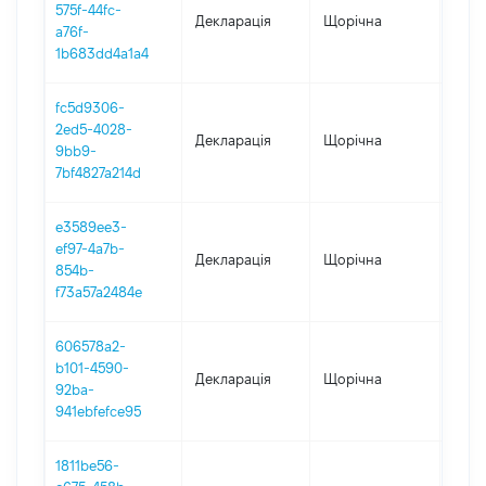
575f-44fc-
Декларація
Щорічна
2024
a76f-
1b683dd4a1a4
fc5d9306-
2ed5-4028-
Декларація
Щорічна
2023
9bb9-
7bf4827a214d
e3589ee3-
ef97-4a7b-
Декларація
Щорічна
2022
854b-
f73a57a2484e
606578a2-
b101-4590-
Декларація
Щорічна
2021
92ba-
941ebfefce95
1811be56-