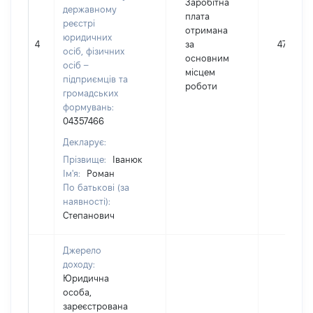
Заробітна
державному
плата
реєстрі
отримана
юридичних
4
за
47455
осіб, фізичних
основним
осіб –
місцем
підприємців та
роботи
громадських
формувань:
04357466
Декларує:
Прізвище:
Іванюк
Ім'я:
Роман
По батькові (за
наявності):
Степанович
Джерело
доходу:
Юридична
особа,
зареєстрована