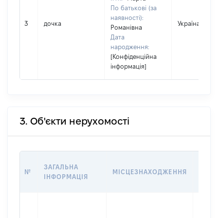
По батькові (за
наявності):
3
дочка
Україна
Романівна
Дата
народження:
[Конфіденційна
інформація]
3. Об'єкти нерухомості
ВАРТ
ЗАГАЛЬНА
№
МІСЦЕЗНАХОДЖЕННЯ
НА Д
ІНФОРМАЦІЯ
НАБУ