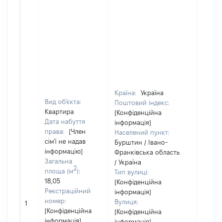
Країна:
Україна
Вид об'єкта:
Поштовий індекс:
Квартира
[Конфіденційна
Дата набуття
інформація]
права:
[Член
Населений пункт:
сім'ї не надав
Бурштин / Івано-
інформацію]
Франківська область
Загальна
/ Україна
2
площа (м
):
Тип вулиці:
18,05
[Конфіденційна
Реєстраційний
інформація]
[Не
номер:
Вулиця:
1
відом
[Конфіденційна
[Конфіденційна
інформація]
інформація]