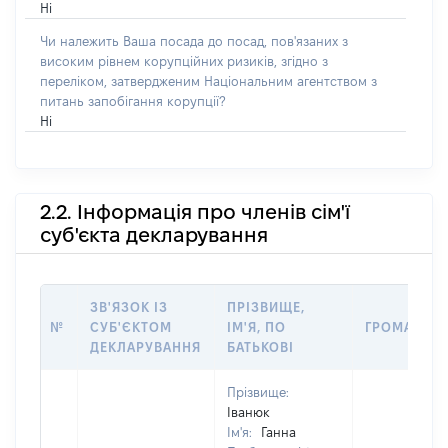
Ні
Чи належить Ваша посада до посад, пов'язаних з
високим рівнем корупційних ризиків, згідно з
переліком, затвердженим Національним агентством з
питань запобігання корупції?
Ні
2.2. Інформація про членів сім'ї
суб'єкта декларування
ЗВ'ЯЗОК ІЗ
ПРІЗВИЩЕ,
№
СУБ'ЄКТОМ
ІМ'Я, ПО
ГРОМАДЯН
ДЕКЛАРУВАННЯ
БАТЬКОВІ
Прізвище:
Іванюк
Ім'я:
Ганна