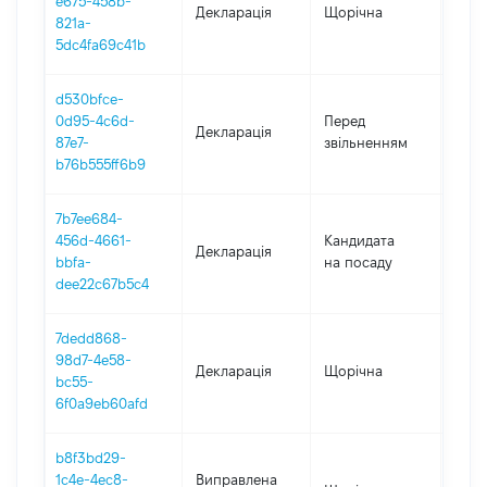
e675-458b-
Декларація
Щорічна
2020
821a-
5dc4fa69c41b
d530bfce-
01.0
0d95-4c6d-
Перед
Декларація
-
87e7-
звільненням
30.1
b76b555ff6b9
7b7ee684-
456d-4661-
Кандидата
Декларація
2019
bbfa-
на посаду
dee22c67b5c4
7dedd868-
98d7-4e58-
Декларація
Щорічна
2019
bc55-
6f0a9eb60afd
b8f3bd29-
1c4e-4ec8-
Виправлена