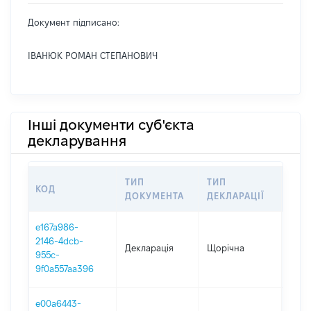
Документ підписано:
ІВАНЮК РОМАН СТЕПАНОВИЧ
Інші документи суб'єкта
декларування
ТИП
ТИП
КОД
ПЕР
ДОКУМЕНТА
ДЕКЛАРАЦІЇ
e167a986-
2146-4dcb-
Декларація
Щорічна
2025
955c-
9f0a557aa396
e00a6443-