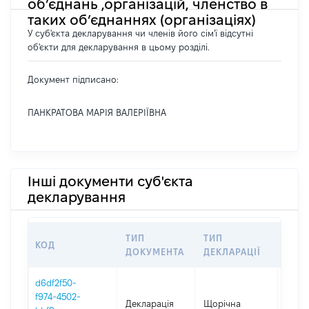
об’єднань ,організацій, членство в
таких об’єднаннях (організаціях)
У суб'єкта декларування чи членів його сім'ї відсутні
об'єкти для декларування в цьому розділі.
Документ підписано:
ПАНКРАТОВА МАРІЯ ВАЛЕРІЇВНА
Інші документи суб'єкта
декларування
ТИП
ТИП
КОД
ПЕР
ДОКУМЕНТА
ДЕКЛАРАЦІЇ
d6df2f50-
f974-4502-
Декларація
Щорічна
2025