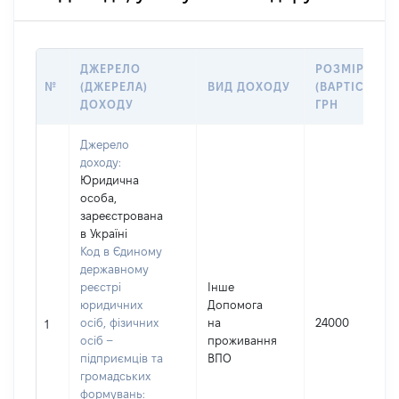
ДЖЕРЕЛО
РОЗМІР
№
(ДЖЕРЕЛА)
ВИД ДОХОДУ
(ВАРТІСТЬ),
ДОХОДУ
ГРН
Джерело
доходу:
Юридична
особа,
зареєстрована
в Україні
Код в Єдиному
державному
реєстрі
Інше
юридичних
Допомога
осіб, фізичних
на
24000
1
осіб –
проживання
підприємців та
ВПО
громадських
формувань: