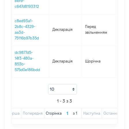
bbf9-
c647d8193312
c8ed93a1-
01.01
2b8c-4329-
Перед
Декларація
-
aa3d-
звільненням
13.06
75116b97b35d
dc9877d5-
14f3-480a-
Декларація
Щорічна
2024
853b-
575d0e186bdd
1 - 3 з 3
Перша
Попередня
Сторінка
з
1
Наступна
Остання