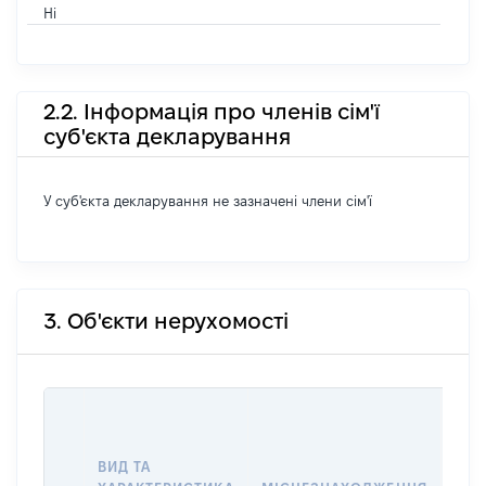
Ні
2.2. Інформація про членів сім'ї
суб'єкта декларування
У суб'єкта декларування не зазначені члени сім'ї
3. Об'єкти нерухомості
ВАР
ДАТ
НАБ
ВИД ТА
ПРА