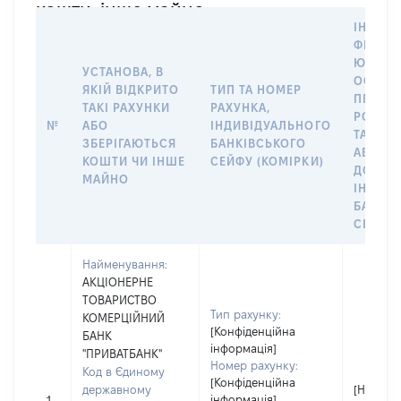
кошти, інше майно
ІНФОР
ФІЗИЧН
ЮРИДИ
УСТАНОВА, В
ОСОБУ,
ЯКІЙ ВІДКРИТО
ТИП ТА НОМЕР
ПРАВО
ТАКІ РАХУНКИ
РАХУНКА,
РОЗПО
№
АБО
ІНДИВІДУАЛЬНОГО
ТАКИМ
ЗБЕРІГАЮТЬСЯ
БАНКІВСЬКОГО
АБО М
КОШТИ ЧИ ІНШЕ
СЕЙФУ (КОМІРКИ)
ДО
МАЙНО
ІНДИВ
БАНКІ
СЕЙФУ 
Найменування:
АКЦІОНЕРНЕ
ТОВАРИСТВО
Тип рахунку:
КОМЕРЦІЙНИЙ
[Конфіденційна
БАНК
інформація]
"ПРИВАТБАНК"
Номер рахунку:
Код в Єдиному
[Конфіденційна
державному
[Не
інформація]
1