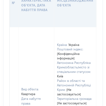
ХАРАКТЕРИСТИКА
МІСЦЕЗНАХОДЖЕННЯ
№
ЗА
ОБʼЄКТА, ДАТА
ОБʼЄКТА
ОС
НАБУТТЯ ПРАВА
ГР
ОЦІ
ГРН
Країна:
Україна
Поштовий індекс:
[Конфіденційна
інформація]
Автономна Республіка
Крим/область/місто зі
спеціальним статусом:
Київ
Район в області та
Автономній Республіці
Вид об'єкта:
Крим:
[Не
Квартира
застосовується]
Дата набуття
Територіальна громада:
[Не застосовується]
права: