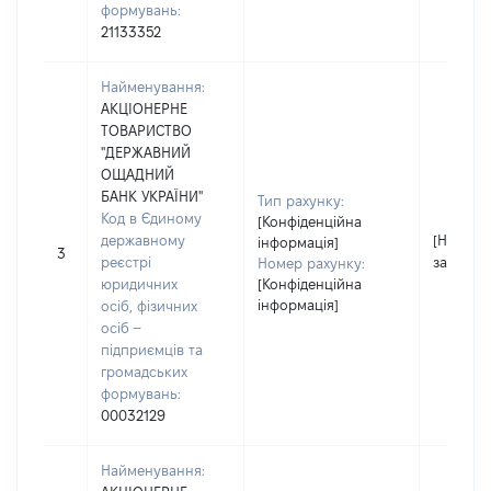
формувань:
21133352
Найменування:
АКЦІОНЕРНЕ
ТОВАРИСТВО
"ДЕРЖАВНИЙ
ОЩАДНИЙ
БАНК УКРАЇНИ"
Тип рахунку:
Код в Єдиному
[Конфіденційна
державному
[Не
інформація]
3
реєстрі
застосо
Номер рахунку:
юридичних
[Конфіденційна
інформація]
осіб, фізичних
осіб –
підприємців та
громадських
формувань:
00032129
Найменування: