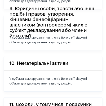
об'єкти для декларування в цьому розділі.
9. Юридичні особи, трасти або інші
подібні правові утворення,
кінцевим бенефіціарним
власником (контролером) яких є
суб’єкт декларування або члени
його сім'ї
У суб'єкта декларування чи членів його сім'ї відсутні
об'єкти для декларування в цьому розділі.
10. Нематеріальні активи
У суб'єкта декларування чи членів його сім'ї відсутні
об'єкти для декларування в цьому розділі.
11. Доходи, у тому числі подарунки