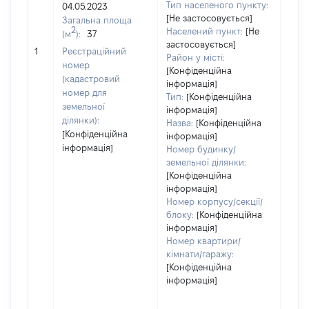
Тип населеного пункту:
04.05.2023
[Не застосовується]
Загальна площа
2
Населений пункт:
[Не
(м
):
37
застосовується]
[Не 
1
Реєстраційний
Район у місті:
номер
[Конфіденційна
(кадастровий
інформація]
номер для
Тип:
[Конфіденційна
земельної
інформація]
ділянки):
Назва:
[Конфіденційна
[Конфіденційна
інформація]
інформація]
Номер будинку/
земельної ділянки:
[Конфіденційна
інформація]
Номер корпусу/секції/
блоку:
[Конфіденційна
інформація]
Номер квартири/
кімнати/гаражу:
[Конфіденційна
інформація]