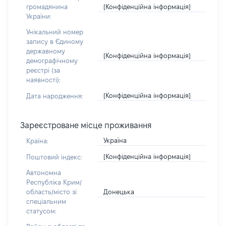
[Конфіденційна інформація]
громадянина
України:
Унікальний номер
запису в Єдиному
державному
[Конфіденційна інформація]
демографічному
реєстрі (за
наявності):
[Конфіденційна інформація]
Дата народження:
Зареєстроване місце проживання
Україна
Країна:
[Конфіденційна інформація]
Поштовий індекс:
Автономна
Республіка Крим/
Донецька
область/місто зі
спеціальним
статусом: