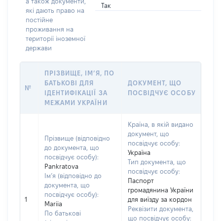
а також документи,
Так
які дають право на
постійне
проживання на
території іноземної
держави
ПРІЗВИЩЕ, ІМ’Я, ПО
БАТЬКОВІ ДЛЯ
ДОКУМЕНТ, ЩО
№
ІДЕНТИФІКАЦІЇ ЗА
ПОСВІДЧУЄ ОСОБУ
МЕЖАМИ УКРАЇНИ
Країна, в якій видано
документ, що
Прізвище (відповідно
посвідчує особу:
до документа, що
Україна
посвідчує особу):
Тип документа, що
Pankratova
посвідчує особу:
Ім’я (відповідно до
Паспорт
документа, що
громадянина України
посвідчує особу):
1
для виїзду за кордон
Mariia
Реквізити документа,
По батькові
що посвідчує особу: