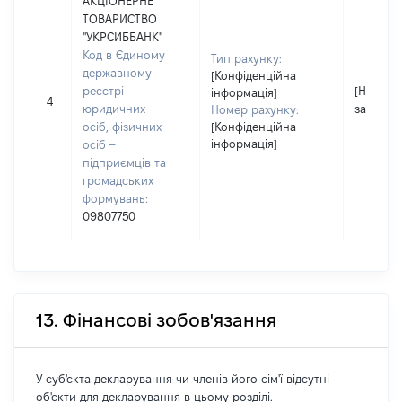
АКЦІОНЕРНЕ
ТОВАРИСТВО
"УКРСИББАНК"
Код в Єдиному
Тип рахунку:
державному
[Конфіденційна
реєстрі
[Не
інформація]
4
юридичних
застосо
Номер рахунку:
осіб, фізичних
[Конфіденційна
інформація]
осіб –
підприємців та
громадських
формувань:
09807750
13. Фінансові зобов'язання
У суб'єкта декларування чи членів його сім'ї відсутні
об'єкти для декларування в цьому розділі.