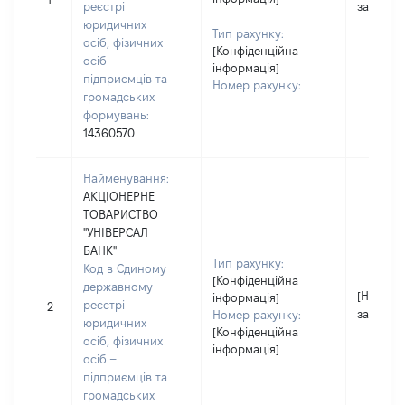
реєстрі
застосо
юридичних
Тип рахунку:
осіб, фізичних
[Конфіденційна
осіб –
інформація]
підприємців та
Номер рахунку:
громадських
формувань:
14360570
Найменування:
АКЦІОНЕРНЕ
ТОВАРИСТВО
"УНІВЕРСАЛ
БАНК"
Тип рахунку:
Код в Єдиному
[Конфіденційна
державному
[Не
інформація]
реєстрі
2
застосо
Номер рахунку:
юридичних
[Конфіденційна
осіб, фізичних
інформація]
осіб –
підприємців та
громадських