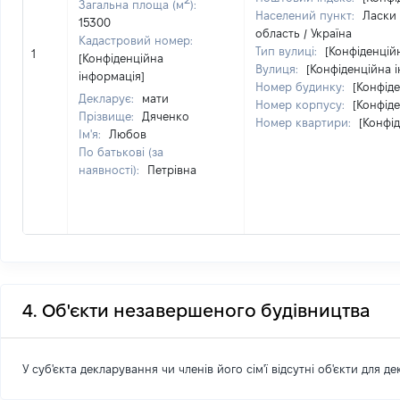
Загальна площа (м
):
Населений пункт:
Ласки
15300
область / Україна
Кадастровий номер:
Тип вулиці:
[Конфіденцій
1
[Конфіденційна
Вулиця:
[Конфіденційна 
інформація]
Номер будинку:
[Конфід
Декларує:
мати
Номер корпусу:
[Конфід
Прізвище:
Дяченко
Номер квартири:
[Конфі
Ім'я:
Любов
По батькові (за
наявності):
Петрівна
4. Об'єкти незавершеного будівництва
У суб'єкта декларування чи членів його сім'ї відсутні об'єкти для д