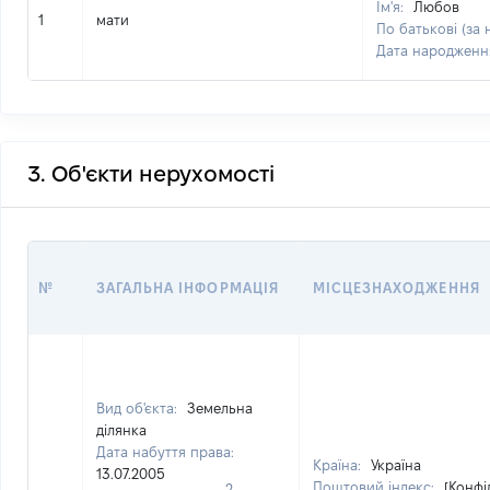
Ім'я:
Любов
1
мати
По батькові (за 
Дата народженн
3. Об'єкти нерухомості
№
ЗАГАЛЬНА ІНФОРМАЦІЯ
МІСЦЕЗНАХОДЖЕННЯ
Вид об'єкта:
Земельна
ділянка
Дата набуття права:
Країна:
Україна
13.07.2005
Поштовий індекс:
[Конфі
2