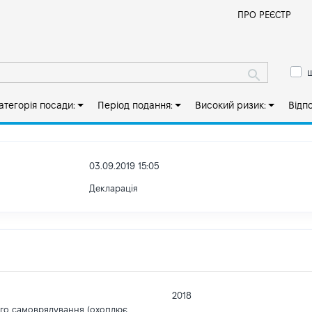
Й
ПРО РЕЄСТР
ш
атегорія посади:
Період подання:
Високий ризик:
Відп
03.09.2019 15:05
Декларація
2018
ого самоврядування (охоплює