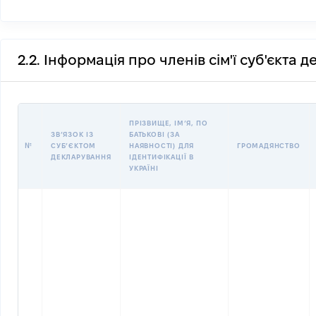
2.2. Інформація про членів сім'ї суб'єкта 
ПРІЗВИЩЕ, ІМʼЯ, ПО
ЗВʼЯЗОК ІЗ
БАТЬКОВІ (ЗА
№
СУБʼЄКТОМ
НАЯВНОСТІ) ДЛЯ
ГРОМАДЯНСТВО
ДЕКЛАРУВАННЯ
ІДЕНТИФІКАЦІЇ В
УКРАЇНІ