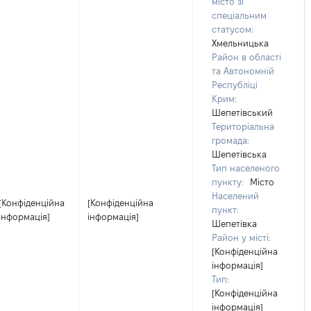
місто зі
спеціальним
статусом:
Хмельницька
Район в області
та Автономній
Республіці
Крим:
Шепетівський
Територіальна
громада:
Шепетівська
Тип населеного
пункту:
Місто
Населений
[Конфіденційна
[Конфіденційна
пункт:
інформація]
інформація]
Шепетівка
Район у місті:
[Конфіденційна
інформація]
Тип:
[Конфіденційна
інформація]