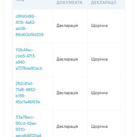
ДОКУМЕНТА
ДЕКЛАРАЦІЇ
d9fd0d86-
417b-4a62-
Декларація
Щорічна
2025
ab08-
86d60bf9d209
112b44ac-
cbb5-4713-
Декларація
Щорічна
2024
a940-
a7278de90acb
282c81e1-
71d8-4862-
Декларація
Щорічна
2022
b155-
45a11e46f63e
33e78ecc-
90cd-42ee-
Декларація
Щорічна
2021
9310-
aece644120a4