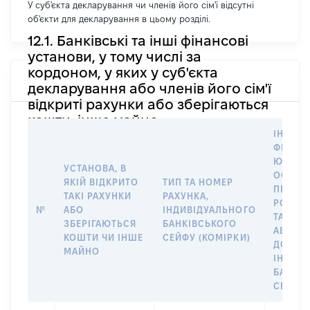
У суб'єкта декларування чи членів його сім'ї відсутні
об'єкти для декларування в цьому розділі.
12.1. Банківські та інші фінансові
установи, у тому числі за
кордоном, у яких у суб'єкта
декларування або членів його сім'ї
відкриті рахунки або зберігаються
кошти, інше майно
ІНФОР
ФІЗИЧН
ЮРИДИ
УСТАНОВА, В
ОСОБУ,
ЯКІЙ ВІДКРИТО
ТИП ТА НОМЕР
ПРАВО
ТАКІ РАХУНКИ
РАХУНКА,
РОЗПО
№
АБО
ІНДИВІДУАЛЬНОГО
ТАКИМ
ЗБЕРІГАЮТЬСЯ
БАНКІВСЬКОГО
АБО М
КОШТИ ЧИ ІНШЕ
СЕЙФУ (КОМІРКИ)
ДО
МАЙНО
ІНДИВ
БАНКІ
СЕЙФУ 