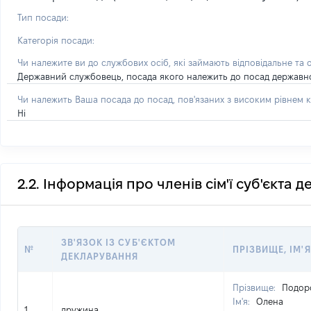
Тип посади:
Категорія посади:
Чи належите ви до службових осіб, які займають відповідальне та 
Державний службовець, посада якого належить до посад державної с
Чи належить Ваша посада до посад, пов'язаних з високим рівнем к
Ні
2.2. Інформація про членів сім'ї суб'єкта 
ЗВ'ЯЗОК ІЗ СУБ'ЄКТОМ
№
ПРІЗВИЩЕ, ІМ'Я
ДЕКЛАРУВАННЯ
Прізвище:
Подор
Ім'я:
Олена
1
дружина