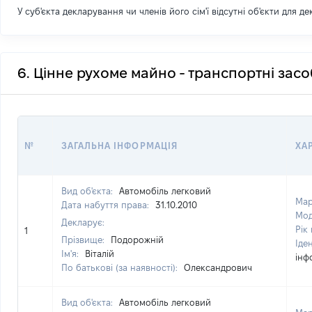
У суб'єкта декларування чи членів його сім'ї відсутні об'єкти для д
6. Цінне рухоме майно - транспортні зас
№
ЗАГАЛЬНА ІНФОРМАЦІЯ
ХА
Вид об'єкта:
Автомобіль легковий
Мар
Дата набуття права:
31.10.2010
Мод
Декларує:
Рік
1
Прізвище:
Подорожній
Іде
Ім'я:
Віталій
інф
По батькові (за наявності):
Олександрович
Вид об'єкта:
Автомобіль легковий