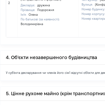
2
Вулиця:
[Конфі
Декларує:
дружина
Номер будинку
Прізвище:
Подорожня
Номер корпусу
Ім'я:
Олена
Номер квартир
По батькові (за наявності):
Володимирівна
4. Об'єкти незавершеного будівництва
У суб'єкта декларування чи членів його сім'ї відсутні об'єкти для д
5. Цінне рухоме майно (крім транспортних