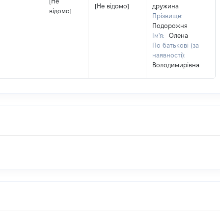
[Не
[Не відомо]
дружина
відомо]
Прізвище:
Подорожня
Ім'я:
Олена
По батькові (за
наявності):
Володимирівна