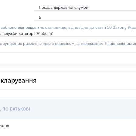
Посада державної служби
Б
особливо відповідальне становище, відповідно до статті 50 Закону Укра
лужби категорії 'А' або 'Б'
орупційних ризиків, згідно з переліком, затвердженим Національним аг
декларування
, ПО БАТЬКОВІ
ожня