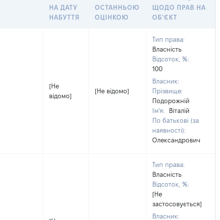
НА ДАТУ
ОСТАННЬОЮ
ЩОДО ПРАВ НА
НАБУТТЯ
ОЦІНКОЮ
ОБ'ЄКТ
Тип права:
Власність
Відсоток, %:
100
Власник:
[Не
[Не відомо]
Прізвище:
відомо]
Подорожній
Ім'я:
Віталій
По батькові (за
наявності):
Олександрович
Тип права:
Власність
Відсоток, %:
[Не
застосовується]
Власник: