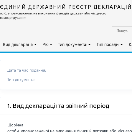
ЄДИНИЙ ДЕРЖАВНИЙ РЕЄСТР ДЕКЛАРАЦІ
осіб, уповноважених на виконання функцій держави або місцевого
самоврядування
Вид декларації:
Рік:
Тип документа:
Тип посади:
К
Дата та час подання:
Тип документа:
1. Вид декларації та звітний період
Щорічна
особи, уповноваженої на виконання функцій держави або місцев