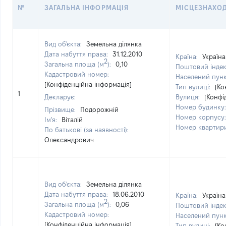
№
ЗАГАЛЬНА ІНФОРМАЦІЯ
МІСЦЕЗНАХО
Вид об'єкта:
Земельна ділянка
Дата набуття права:
31.12.2010
Країна:
Україна
2
Загальна площа (м
):
0,10
Поштовий інде
Кадастровий номер:
Населений пун
[Конфіденційна інформація]
Тип вулиці:
[Ко
1
Декларує:
Вулиця:
[Конфі
Номер будинку
Прізвище:
Подорожній
Номер корпусу
Ім'я:
Віталій
Номер квартир
По батькові (за наявності):
Олександрович
Вид об'єкта:
Земельна ділянка
Дата набуття права:
18.06.2010
Країна:
Україна
2
Загальна площа (м
):
0,06
Поштовий інде
Кадастровий номер:
Населений пун
[Конфіденційна інформація]
Тип вулиці:
[Ко