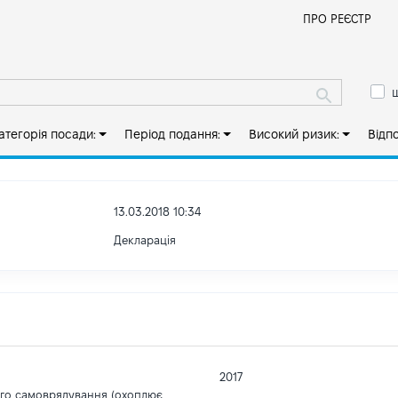
Й
ПРО РЕЄСТР
ш
атегорія посади:
Період подання:
Високий ризик:
Відп
13.03.2018 10:34
Декларація
2017
ого самоврядування (охоплює