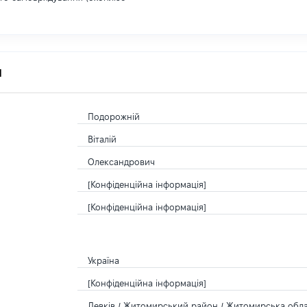
я
Подорожній
Віталій
Олександрович
[Конфіденційна інформація]
[Конфіденційна інформація]
Україна
[Конфіденційна інформація]
Левків / Житомирський район / Житомирська облас