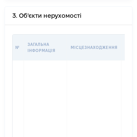
3. Об'єкти нерухомості
ВАРТ
ЗАГАЛЬНА
№
МІСЦЕЗНАХОДЖЕННЯ
НА Д
ІНФОРМАЦІЯ
НАБУ