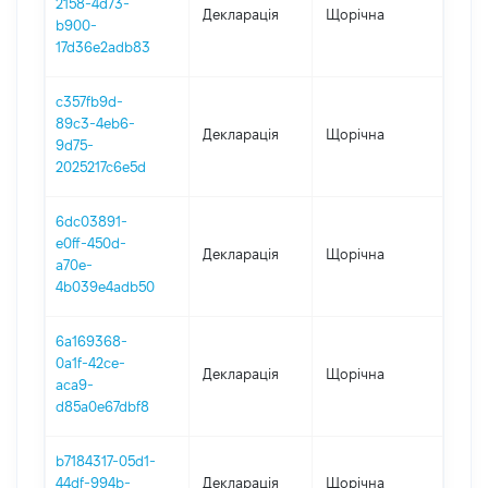
2158-4d73-
Декларація
Щорічна
202
b900-
17d36e2adb83
c357fb9d-
89c3-4eb6-
Декларація
Щорічна
2022
9d75-
2025217c6e5d
6dc03891-
e0ff-450d-
Декларація
Щорічна
2021
a70e-
4b039e4adb50
6a169368-
0a1f-42ce-
Декларація
Щорічна
202
aca9-
d85a0e67dbf8
b7184317-05d1-
44df-994b-
Декларація
Щорічна
2019