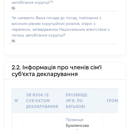
запобігання корупції”?
Ні
Чи належить Ваша посада до посад, пов'язаних з
високим рівнем корупційних ризиків, згідно з
переліком, затвердженим Національним агентством з
питань запобігання корупції?
Ні
2.2. Інформація про членів сім'ї
суб'єкта декларування
ЗВ'ЯЗОК ІЗ
ПРІЗВИЩЕ,
№
СУБ'ЄКТОМ
ІМ'Я, ПО
ГРОМАДЯН
ДЕКЛАРУВАННЯ
БАТЬКОВІ
Прізвище:
Бухаленкова