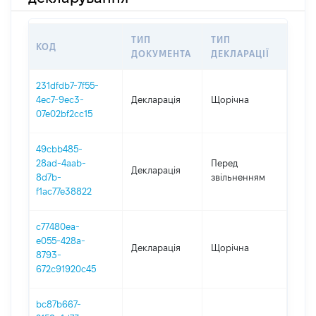
ТИП
ТИП
КОД
ПЕР
ДОКУМЕНТА
ДЕКЛАРАЦІЇ
231dfdb7-7f55-
4ec7-9ec3-
Декларація
Щорічна
2025
07e02bf2cc15
49cbb485-
01.0
28ad-4aab-
Перед
Декларація
-
8d7b-
звільненням
19.0
f1ac77e38822
c77480ea-
e055-428a-
Декларація
Щорічна
2024
8793-
672c91920c45
bc87b667-