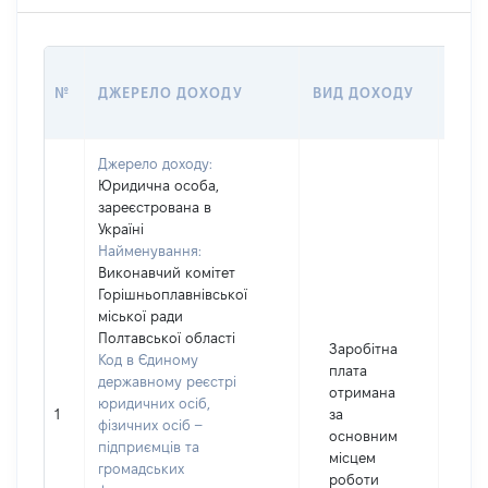
РОЗ
№
ДЖЕРЕЛО ДОХОДУ
ВИД ДОХОДУ
(ВАР
Джерело доходу:
Юридична особа,
зареєстрована в
Україні
Найменування:
Виконавчий комітет
Горішньоплавнівської
міської ради
Полтавської області
Заробітна
Код в Єдиному
плата
державному реєстрі
отримана
юридичних осіб,
1
за
95
фізичних осіб –
основним
підприємців та
місцем
громадських
роботи