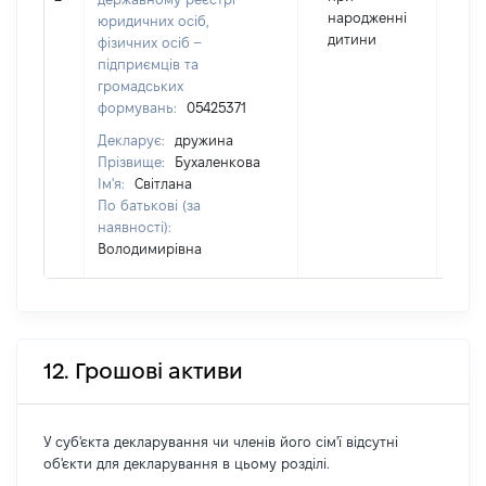
народженні
юридичних осіб,
дитини
фізичних осіб –
підприємців та
громадських
формувань:
05425371
Декларує:
дружина
Прізвище:
Бухаленкова
Ім'я:
Світлана
По батькові (за
наявності):
Володимирівна
12. Грошові активи
У суб'єкта декларування чи членів його сім'ї відсутні
об'єкти для декларування в цьому розділі.