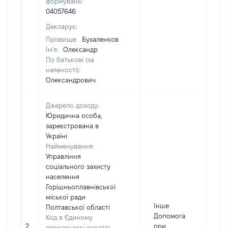
формувань:
04057646
Декларує:
Прізвище:
Бухаленков
Ім'я:
Олександр
По батькові (за
наявності):
Олександрович
Джерело доходу:
Юридична особа,
зареєстрована в
Україні
Найменування:
Управління
соціального захисту
населення
Горішньоплавнівської
міської ради
Інше
Полтавської області
Допомога
Код в Єдиному
2
при
10
державному реєстрі