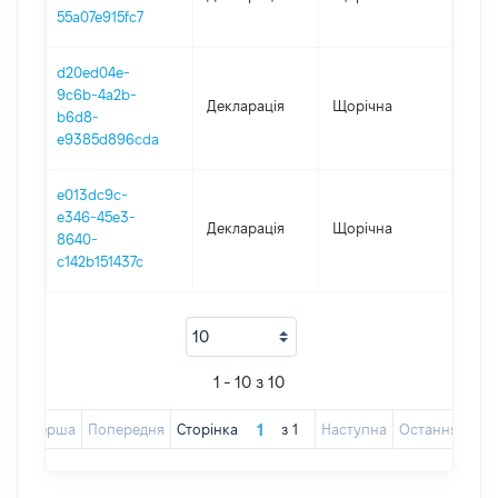
55a07e915fc7
d20ed04e-
9c6b-4a2b-
Декларація
Щорічна
2018
b6d8-
e9385d896cda
e013dc9c-
e346-45e3-
Декларація
Щорічна
2017
8640-
c142b151437c
1 - 10 з 10
Перша
Попередня
Сторінка
з
1
Наступна
Остання