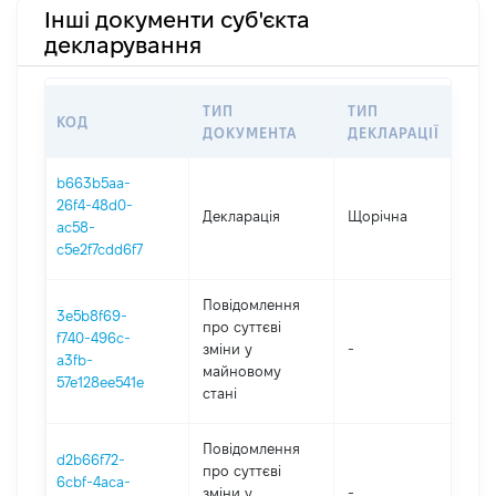
Інші документи суб'єкта
декларування
ТИП
ТИП
КОД
ПЕ
ДОКУМЕНТА
ДЕКЛАРАЦІЇ
b663b5aa-
26f4-48d0-
Декларація
Щорічна
202
ac58-
c5e2f7cdd6f7
Повідомлення
3e5b8f69-
про суттєві
f740-496c-
зміни y
-
202
a3fb-
майновому
57e128ee541e
стані
Повідомлення
d2b66f72-
про суттєві
6cbf-4aca-
зміни y
-
202