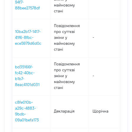
94f7-
майновому
88bee27578df
стані
Повідомлення
10ba2b17-1417-
про суттєві
41f6-8fbc-
зміни y
-
202
ece5979d6d0c
майновому
стані
Повідомлення
bd35166f-
про суттєві
fc42-40bc-
зміни y
-
202
b1b7-
майновому
8eac4101d031
стані
c8fe010b-
a29c-4883-
Декларація
Щорічна
202
9bdb-
09a01befa173