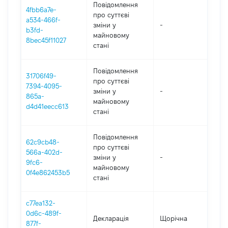
Повідомлення
4fbb6a7e-
про суттєві
a534-466f-
зміни y
-
202
b3fd-
майновому
8bec45f11027
стані
Повідомлення
31706f49-
про суттєві
7394-4095-
зміни y
-
202
865a-
майновому
d4d41eecc613
стані
Повідомлення
62c9cb48-
про суттєві
566a-402d-
зміни y
-
202
9fc6-
майновому
0f4e862453b5
стані
c77ea132-
0d6c-489f-
Декларація
Щорічна
202
877f-