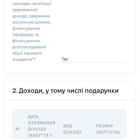
протидію легалізації
(відмиванню)
доходів, одержаних
злочинним шляхом,
фінансуванню
тероризму та
фінансуванню
розповсюдження
зброї масового
Так
знищення”?
2. Доходи, у тому числі подарунки
ДАТА
ОТРИМАННЯ
ВИД
РОЗМІР
ІНФ
№
ДОХОДУ
ДОХОДУ
(ВАРТІСТЬ)
ПРО
(НАБУТТЯ У