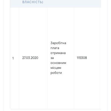
ВЛАСНІСТЬ)
Джер
Юрид
особа
заре
в Укр
Найм
Заробітна
Запо
плата
апел
отримана
суд
27.03.2020
за
115308
Код 
1
основним
держ
місцем
реєст
роботи
юрид
осіб,
осіб 
підпр
гром
форм
42263