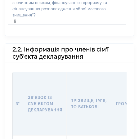
злочинним шляхом, фінансуванню тероризму та
фінансуванню розповсюдження зброї масового
знищення”?
Ні
2.2. Інформація про членів сім'ї
суб'єкта декларування
ЗВ'ЯЗОК ІЗ
ПРІЗВИЩЕ, ІМ'Я,
№
СУБ'ЄКТОМ
ГРОМАДЯ
ПО БАТЬКОВІ
ДЕКЛАРУВАННЯ