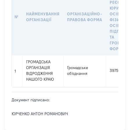
РЕЄСТРІ
ЮРИДИЧ
НАЙМЕНУВАННЯ
ОРГАНІЗАЦІЙНО-
ОСІБ,
№
ОРГАНІЗАЦІЇ
ПРАВОВА ФОРМА
ФІЗИЧНИ
ОСІБ –
ПІДПРИЄ
ТА
ГРОМАДС
ФОРМУВА
ГРОМАДСЬКА
ОРГАНІЗАЦІЯ
Громадське
39751590
1
ВІДРОДЖЕННЯ
об’єднання
НАШОГО КРАЮ
Документ підписано:
ЮРЧЕНКО АНТОН РОМАНОВИЧ