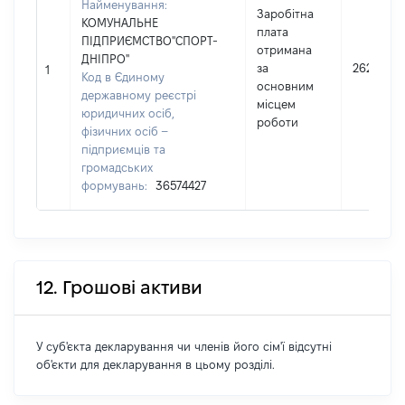
Найменування:
Заробітна
КОМУНАЛЬНЕ
плата
ПІДПРИЄМСТВО"СПОРТ-
отримана
ДНІПРО"
за
262681
1
Код в Єдиному
основним
державному реєстрі
місцем
юридичних осіб,
роботи
фізичних осіб –
підприємців та
громадських
формувань:
36574427
12. Грошові активи
У суб'єкта декларування чи членів його сім'ї відсутні
об'єкти для декларування в цьому розділі.