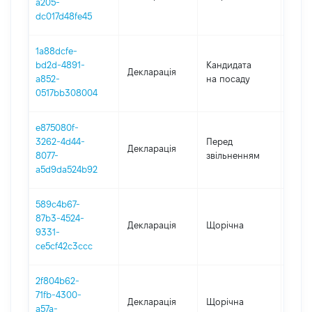
a205-
dc017d48fe45
1a88dcfe-
bd2d-4891-
Кандидата
Декларація
2021
a852-
на посаду
0517bb308004
e875080f-
01.01
3262-4d44-
Перед
Декларація
-
8077-
звільненням
29.0
a5d9da524b92
589c4b67-
87b3-4524-
Декларація
Щорічна
2021
9331-
ce5cf42c3ccc
2f804b62-
71fb-4300-
Декларація
Щорічна
2020
a57a-