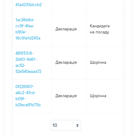
41ad235dccb2
1ac26b6d-
cc9f-4faa-
Кандидата
Декларація
2019
b90e-
на посаду
16c91e1d243a
485f37c8-
2b60-4d61-
Декларація
Щорічна
2019
ac52-
52e540eaad72
0f226907-
a6c2-47cd-
Декларація
Щорічна
2018
b09f-
b2fece81b73b