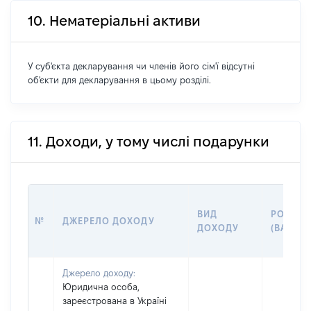
10. Нематеріальні активи
У суб'єкта декларування чи членів його сім'ї відсутні
об'єкти для декларування в цьому розділі.
11. Доходи, у тому числі подарунки
ВИД
РОЗМІР
№
ДЖЕРЕЛО ДОХОДУ
ДОХОДУ
(ВАРТІС
Джерело доходу:
Юридична особа,
зареєстрована в Україні