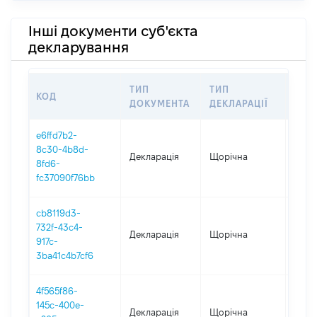
Інші документи суб'єкта
декларування
ТИП
ТИП
КОД
ПЕР
ДОКУМЕНТА
ДЕКЛАРАЦІЇ
e6ffd7b2-
8c30-4b8d-
Декларація
Щорічна
2025
8fd6-
fc37090f76bb
cb8119d3-
732f-43c4-
Декларація
Щорічна
2024
917c-
3ba41c4b7cf6
4f565f86-
145c-400e-
Декларація
Щорічна
2023