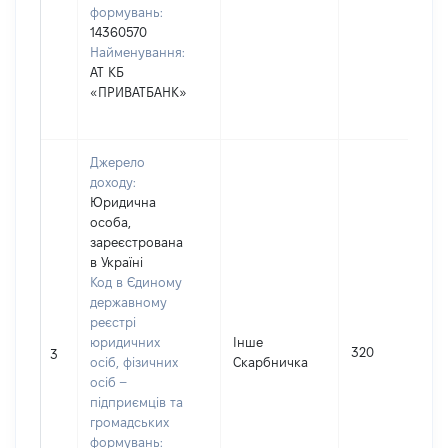
формувань:
14360570
Найменування:
АТ КБ
«ПРИВАТБАНК»
Джерело
доходу:
Юридична
особа,
зареєстрована
в Україні
Код в Єдиному
державному
реєстрі
юридичних
Інше
320
3
осіб, фізичних
Скарбничка
осіб –
підприємців та
громадських
формувань: