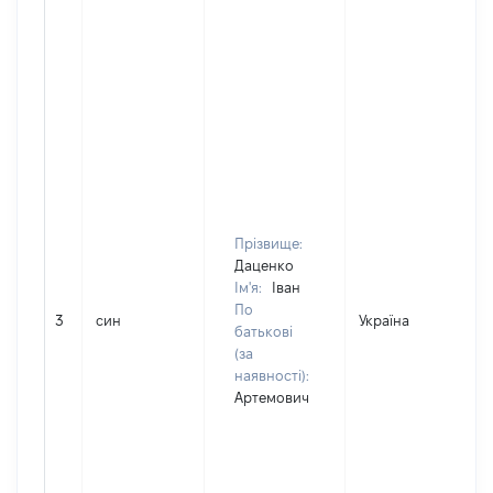
Прізвище:
Даценко
Ім'я:
Іван
По
3
син
Україна
Д
батькові
(за
наявності):
Артемович