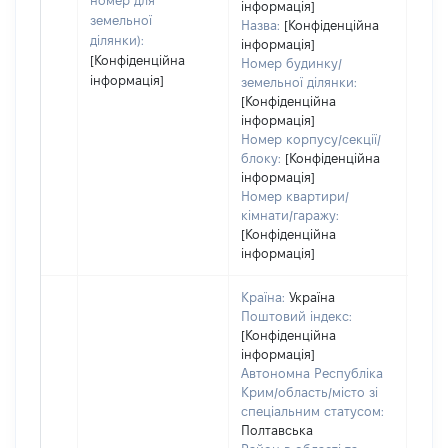
номер для
інформація]
земельної
Назва:
[Конфіденційна
ділянки):
інформація]
[Конфіденційна
Номер будинку/
інформація]
земельної ділянки:
[Конфіденційна
інформація]
Номер корпусу/секції/
блоку:
[Конфіденційна
інформація]
Номер квартири/
кімнати/гаражу:
[Конфіденційна
інформація]
Країна:
Україна
Поштовий індекс:
[Конфіденційна
інформація]
Автономна Республіка
Крим/область/місто зі
спеціальним статусом:
Полтавська