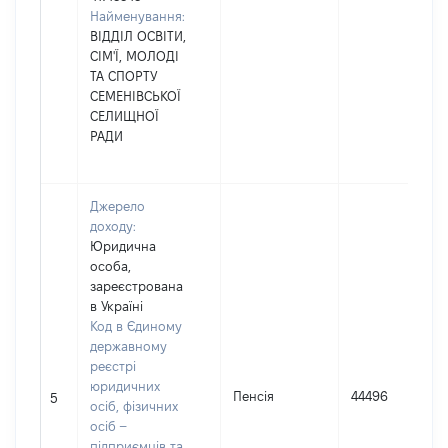
Найменування:
ВІДДІЛ ОСВІТИ,
СІМ'Ї, МОЛОДІ
ТА СПОРТУ
СЕМЕНІВСЬКОЇ
СЕЛИЩНОЇ
РАДИ
Джерело
доходу:
Юридична
особа,
зареєстрована
в Україні
Код в Єдиному
державному
реєстрі
юридичних
Пенсія
44496
5
осіб, фізичних
осіб –
підприємців та