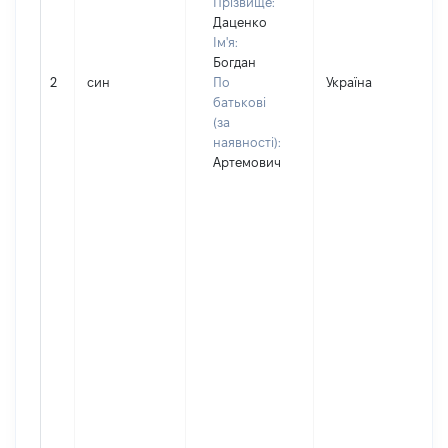
Прізвище:
Даценко
Ім'я:
Богдан
2
син
По
Україна
батькові
(за
наявності):
Артемович