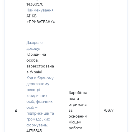
14360570
Найменування:
АТ КБ
«ПРИВАТБАНК»
Джерело
доходу:
Юридична
особа,
зареєстрована
в Україні
Код в Єдиному
державному
реєстрі
Заробітна
юридичних
плата
осіб, фізичних
отримана
осіб –
за
78677
4
підприємців та
основним
громадських
місцем
формувань:
роботи
41715545