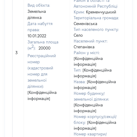
Район в області та
Вид об'єкта:
Автономній Республіці
Земельна
Крим:
Кременчуцький
ділянка
Територіальна громада:
Дата набуття
Семенівська
Тип населеного пункту:
права:
Село
10.01.2022
Населений пункт:
Загальна площа
2
Степанівка
(м
):
20000
[Не
3
Район у місті:
заст
Реєстраційний
[Конфіденційна
номер
інформація]
(кадастровий
Тип:
[Конфіденційна
номер для
інформація]
земельної
Назва:
[Конфіденційна
ділянки):
інформація]
[Конфіденційна
Номер будинку/
інформація]
земельної ділянки:
[Конфіденційна
інформація]
Номер корпусу/секції/
блоку:
[Конфіденційна
інформація]
Номер квартири/