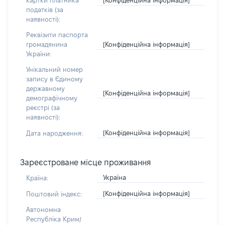
картки платника
податків (за
наявності):
Реквізити паспорта
[Конфіденційна інформація]
громадянина
України:
Унікальний номер
запису в Єдиному
державному
[Конфіденційна інформація]
демографічному
реєстрі (за
наявності):
[Конфіденційна інформація]
Дата народження:
Зареєстроване місце проживання
Україна
Країна:
[Конфіденційна інформація]
Поштовий індекс:
Автономна
Республіка Крим/