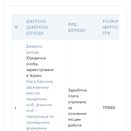
ДЖЕРЕЛО
РОЗМІР
ВИД
№
(ДЖЕРЕЛА)
(ВАРТІСТЬ),
ДОХОДУ
ДОХОДУ
ГРН
Джерело
доходу:
Юридична
особа,
зареєстрована
в Україні
Код в Єдиному
державному
Заробітна
реєстрі
плата
юридичних
отримана
осіб, фізичних
за
710665
1
осіб –
основним
підприємців та
місцем
громадських
роботи
формувань: