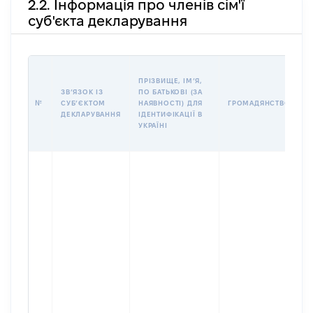
2.2. Інформація про членів сім'ї
суб'єкта декларування
П
ПРІЗВИЩЕ, ІМʼЯ,
Б
ЗВʼЯЗОК ІЗ
ПО БАТЬКОВІ (ЗА
І
№
СУБʼЄКТОМ
НАЯВНОСТІ) ДЛЯ
ГРОМАДЯНСТВО
М
ДЕКЛАРУВАННЯ
ІДЕНТИФІКАЦІЇ В
УКРАЇНІ