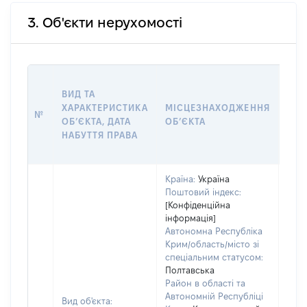
3. Об'єкти нерухомості
ВАР
ВИД ТА
ДАТ
ХАРАКТЕРИСТИКА
МІСЦЕЗНАХОДЖЕННЯ
ПРА
№
ОБʼЄКТА, ДАТА
ОБʼЄКТА
ОС
НАБУТТЯ ПРАВА
ГР
ОЦІ
Країна:
Україна
Поштовий індекс:
[Конфіденційна
інформація]
Автономна Республіка
Крим/область/місто зі
спеціальним статусом:
Полтавська
Район в області та
Автономній Республіці
Вид об'єкта: