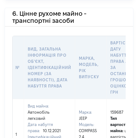
6. Цінне рухоме майно -
транспортні засоби
ВАРТІСТЬ Н
ВИД, ЗАГАЛЬНА
ДАТУ
ІНФОРМАЦІЯ ПРО
НАБУТТЯ
МАРКА,
ОБʼЄКТ,
ПРАВА АБО
МОДЕЛЬ,
№
ІДЕНТИФІКАЦІЙНИЙ
ЗА
РІК
НОМЕР (ЗА
ОСТАННЬО
ВИПУСКУ
НАЯВНОСТІ), ДАТА
ГРОШОВОЮ
НАБУТТЯ ПРАВА
ОЦІНКОЮ,
ГРН
Вид майна:
Автомобіль
Марка:
159687
легковий
JEEP
Тип
Дата набуття
Модель:
вартості
права:
10.12.2021
COMPASS
майна:
це
1
Ідентифікаційний
2.4
вартість на