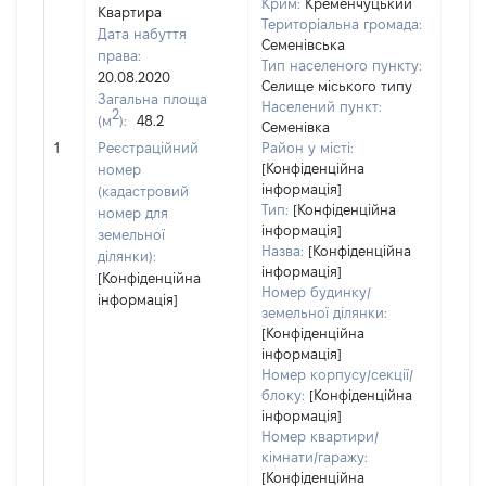
Крим:
Кременчуцький
Квартира
Територіальна громада:
Дата набуття
Семенівська
права:
Тип населеного пункту:
20.08.2020
Селище міського типу
Загальна площа
Населений пункт:
2
(м
):
48.2
[Член
Семенівка
нада
1
Реєстраційний
Район у місті:
інфо
[Конфіденційна
номер
інформація]
(кадастровий
Тип:
[Конфіденційна
номер для
інформація]
земельної
Назва:
[Конфіденційна
ділянки):
інформація]
[Конфіденційна
Номер будинку/
інформація]
земельної ділянки:
[Конфіденційна
інформація]
Номер корпусу/секції/
блоку:
[Конфіденційна
інформація]
Номер квартири/
кімнати/гаражу:
[Конфіденційна