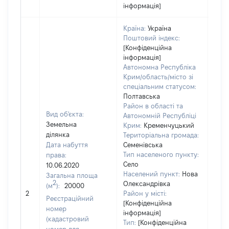
інформація]
Країна:
Україна
Поштовий індекс:
[Конфіденційна
інформація]
Автономна Республіка
Крим/область/місто зі
спеціальним статусом:
Полтавська
Район в області та
Вид об'єкта:
Автономній Республіці
Земельна
Крим:
Кременчуцький
ділянка
Територіальна громада:
Дата набуття
Семенівська
Тип населеного пункту:
права:
Село
10.06.2020
Населений пункт:
Нова
Загальна площа
2
Олександрівка
(м
):
20000
[Не 
2
Район у місті:
Реєстраційний
[Конфіденційна
номер
інформація]
(кадастровий
Тип:
[Конфіденційна