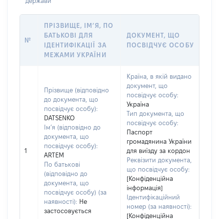
держави
ПРІЗВИЩЕ, ІМ’Я, ПО
БАТЬКОВІ ДЛЯ
ДОКУМЕНТ, ЩО
№
ІДЕНТИФІКАЦІЇ ЗА
ПОСВІДЧУЄ ОСОБУ
МЕЖАМИ УКРАЇНИ
Країна, в якій видано
документ, що
Прізвище (відповідно
посвідчує особу:
до документа, що
Україна
посвідчує особу):
Тип документа, що
DATSENKO
посвідчує особу:
Ім’я (відповідно до
Паспорт
документа, що
громадянина України
посвідчує особу):
1
для виїзду за кордон
ARTEM
Реквізити документа,
По батькові
що посвідчує особу:
(відповідно до
[Конфіденційна
документа, що
інформація]
посвідчує особу) (за
Ідентифікаційний
наявності):
Не
номер (за наявності):
застосовується
[Конфіденційна