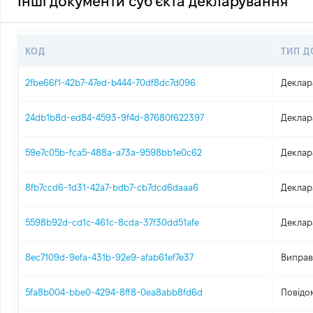
Інші документи суб'єкта декларування
КОД
ТИП Д
2fbe66f1-42b7-47ed-b444-70df8dc7d096
Деклар
24db1b8d-ed84-4593-9f4d-87680f622397
Деклар
59e7c05b-fca5-488a-a73a-9598bb1e0c62
Деклар
8fb7ccd6-1d31-42a7-bdb7-cb7dcd6daaa6
Деклар
5598b92d-cd1c-461c-8cda-37f30dd51afe
Деклар
8ec7109d-9efa-431b-92e9-afab61ef7e37
Виправ
5fa8b004-bbe0-4294-8ff8-0ea8abb8fd6d
Повідо