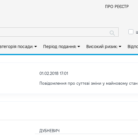
Й
ПРО РЕЄСТР
ш
атегорія посади:
Період подання:
Високий ризик:
Відп
01.02.2018 17:01
Повідомлення про суттєві зміни y майновому стан
ДУБНЕВИЧ