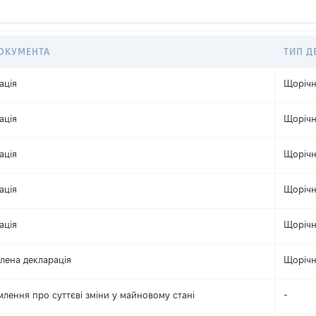
ОКУМЕНТА
ТИП Д
ація
Щоріч
ація
Щоріч
ація
Щоріч
ація
Щоріч
ація
Щоріч
лена декларація
Щоріч
млення про суттєві зміни y майновому стані
-