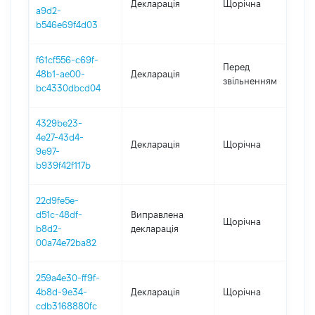
Декларація
Щорічна
2
a9d2-
b546e69f4d03
f61cf556-c69f-
0
Перед
48b1-ae00-
Декларація
-
звільненням
bc4330dbcd04
1
4329be23-
4e27-43d4-
Декларація
Щорічна
2
9e97-
b939f42f117b
22d9fe5e-
d51c-48df-
Виправлена
Щорічна
2
b8d2-
декларація
00a74e72ba82
259a4e30-ff9f-
4b8d-9e34-
Декларація
Щорічна
2
cdb3168880fc