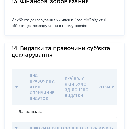
13. Фінансові зобов'язання
У суб'єкта декларування чи членів його сім'ї відсутні
об'єкти для декларування в цьому розділі.
14. Видатки та правочини суб'єкта
декларування
ВИД
КРАЇНА, У
ПРАВОЧИНУ,
ЯКІЙ БУЛО
№
ЯКИЙ
РОЗМІР
ЗДІЙСНЕНО
СПРИЧИНИВ
ВИДАТКИ
ВИДАТОК
Даних немає
№
ІНФОРМАЦІЯ ЩОДО ІНШОГО ПРАВОЧИНУ