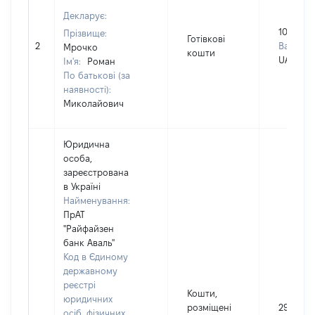
Декларує:
107000
Прізвище:
Готівкові
2
Валюта:
Мрочко
кошти
UAH
Ім'я:
Роман
По батькові (за
наявності):
Миколайович
Юридична
особа,
зареєстрована
в Україні
Найменування:
ПрАТ
"Райфайзен
банк Аваль"
Код в Єдиному
державному
реєстрі
Кошти,
юридичних
розміщені
29888
осіб, фізичних