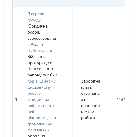
Джерело
доходу:
Юридична
особа,
зареєстрована
в Україні
Найменування:
Військова
прокуратура
Центрального
регіону України
Код в Єдиному
Заробітна
державному
плата
реєстрі
отримана
1
юридичних
за
148778
осіб, фізичних
основним
осіб –
місцем
підприємців та
роботи
громадських
формувань:
38347014