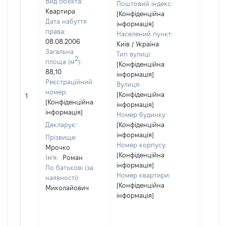
Вид об'єкта:
Поштовий індекс:
Квартира
[Конфіденційна
Дата набуття
інформація]
права:
Населений пункт:
08.08.2006
Київ / Україна
Загальна
Тип вулиці:
2
площа (м
):
[Конфіденційна
88,10
інформація]
Реєстраційний
Вулиця:
[Не
номер:
[Конфіденційна
1
відом
[Конфіденційна
інформація]
інформація]
Номер будинку:
Декларує:
[Конфіденційна
інформація]
Прізвище:
Номер корпусу:
Мрочко
[Конфіденційна
Ім'я:
Роман
інформація]
По батькові (за
Номер квартири:
наявності):
[Конфіденційна
Миколайович
інформація]