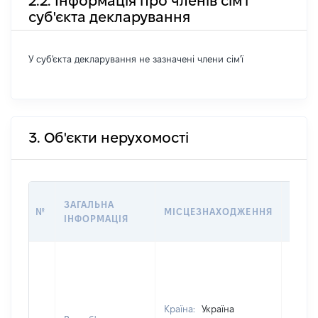
2.2. Інформація про членів сім'ї
суб'єкта декларування
У суб'єкта декларування не зазначені члени сім'ї
3. Об'єкти нерухомості
ВАРТ
ЗАГАЛЬНА
№
МІСЦЕЗНАХОДЖЕННЯ
НА Д
ІНФОРМАЦІЯ
НАБУ
Країна:
Україна