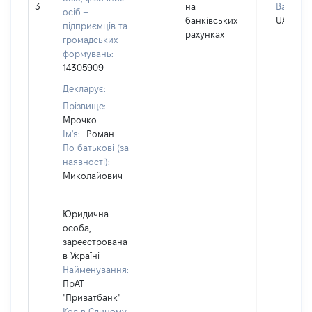
3
на
Валюта:
осіб –
банківських
UAH
підприємців та
рахунках
громадських
формувань:
14305909
Декларує:
Прізвище:
Мрочко
Ім'я:
Роман
По батькові (за
наявності):
Миколайович
Юридична
особа,
зареєстрована
в Україні
Найменування:
ПрАТ
"Приватбанк"
Код в Єдиному