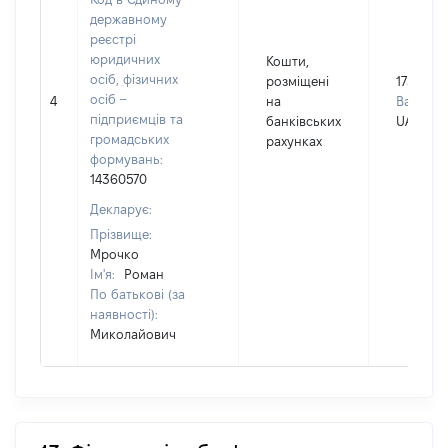
державному
реєстрі
юридичних
Кошти,
осіб, фізичних
розміщені
173
осіб –
4
на
Валюта:
підприємців та
банківських
UAH
громадських
рахунках
формувань:
14360570
Декларує:
Прізвище:
Мрочко
Ім'я:
Роман
По батькові (за
наявності):
Миколайович