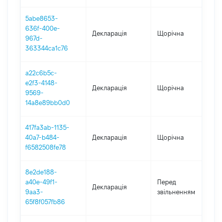
5abe8653-
636f-400e-
Декларація
Щорічна
2
967d-
363344ca1c76
a22c6b5c-
e2f3-4148-
Декларація
Щорічна
2
9569-
14a8e89bb0d0
417fa3ab-1135-
40a7-b484-
Декларація
Щорічна
2
f6582508fe78
8e2de188-
0
a40e-49f1-
Перед
Декларація
-
9aa3-
звільненням
1
65f8f057fb86