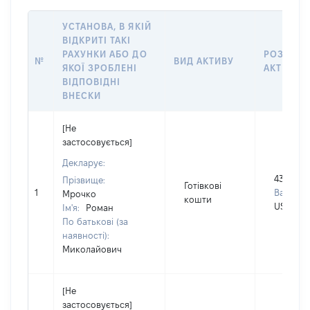
УСТАНОВА, В ЯКІЙ
ВІДКРИТІ ТАКІ
РАХУНКИ АБО ДО
РОЗМІР
№
ВИД АКТИВУ
ЯКОЇ ЗРОБЛЕНІ
АКТИВУ
ВІДПОВІДНІ
ВНЕСКИ
[Не
застосовується]
Декларує:
43000
Прізвище:
Готівкові
1
Валюта:
Мрочко
кошти
USD
Ім'я:
Роман
По батькові (за
наявності):
Миколайович
[Не
застосовується]