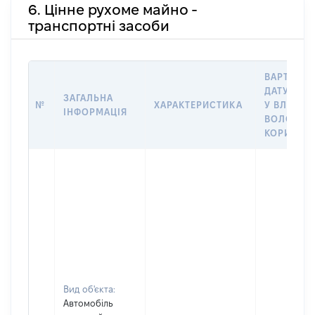
6. Цінне рухоме майно -
транспортні засоби
ВАРТІСТЬ
ДАТУ НАБ
ЗАГАЛЬНА
№
ХАРАКТЕРИСТИКА
У ВЛАСНІ
ІНФОРМАЦІЯ
ВОЛОДІН
КОРИСТУ
Вид об'єкта:
Автомобіль