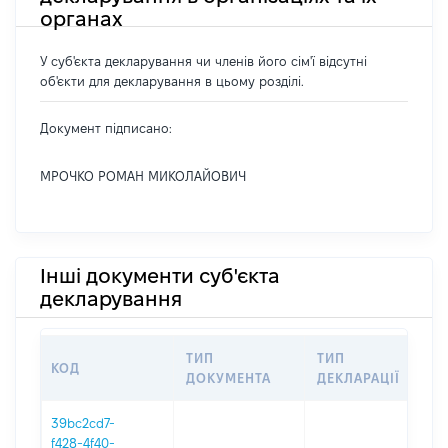
органах
У суб'єкта декларування чи членів його сім'ї відсутні
об'єкти для декларування в цьому розділі.
Документ підписано:
МРОЧКО РОМАН МИКОЛАЙОВИЧ
Інші документи суб'єкта
декларування
ТИП
ТИП
КОД
П
ДОКУМЕНТА
ДЕКЛАРАЦІЇ
39bc2cd7-
f428-4f40-