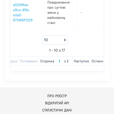
Повідомлення
d020f8de-
про суттєві
d9ca-4f5b-
зміни y
-
2
bda5-
майновому
8734f6ff7229
стані
1 - 10 з 17
Перша
Попередня
Сторінка
з
2
Наступна
Остання
ПРО РЕЄСТР
ВІДКРИТИЙ АРІ
СТАТИСТИЧНІ ДАНІ