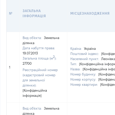
ЗАГАЛЬНА
№
МІСЦЕЗНАХОДЖЕННЯ
ІНФОРМАЦІЯ
Вид об'єкта:
Земельна
ділянка
Дата набуття права:
Країна:
Україна
19.07.2013
Поштовий індекс:
[Конфіде
2
Загальна площа (м
):
Населений пункт:
Леонівка
27700
Тип:
[Конфіденційна інформ
1
Назва:
[Конфіденційна інф
Реєстраційний номер
Номер будинку:
[Конфіден
(кадастровий номер
Номер корпусу:
[Конфіден
для земельної
Номер квартири:
[Конфіде
ділянки):
[Конфіденційна
інформація]
Вид об'єкта:
Земельна
ділянка