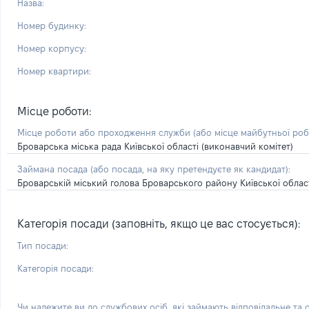
Назва:
Номер будинку:
Номер корпусу:
Номер квартири:
Місце роботи:
Місце роботи або проходження служби
(або місце майбутньої ро
Броварська міська рада Київської області (виконавчий комітет)
Займана посада
(або посада, на яку претендуєте як кандидат)
:
Броварській міський голова Броварського району Київської облас
Категорія посади (заповніть, якщо це вас стосується):
Тип посади:
Категорія посади:
Чи належите ви до службових осіб, які займають відповідальне та 