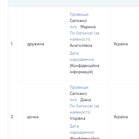
Прізвище:
Сапожко
Ім'я:
Марина
По батькові (за
наявності):
1
дружина
Україна
Анатоліївна
Дата
народження:
[Конфіденційна
інформація]
Прізвище:
Сапожко
Ім'я:
Діана
По батькові (за
наявності):
2
дочка
Україна
Ігорівна
Дата
народження:
[Конфіденційна