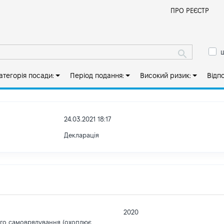
Й
ПРО РЕЄСТР
ш
атегорія посади:
Період подання:
Високий ризик:
Відп
24.03.2021 18:17
Декларація
2020
ого самоврядування (охоплює