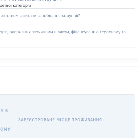
ретьої категорій
ентством з питань запобігання корупції?
доходів, одержаних злочинним шляхом, фінансуванню тероризму та
У В
ЗАРЕЄСТРОВАНЕ МІСЦЕ ПРОЖИВАННЯ
У
НОМУ