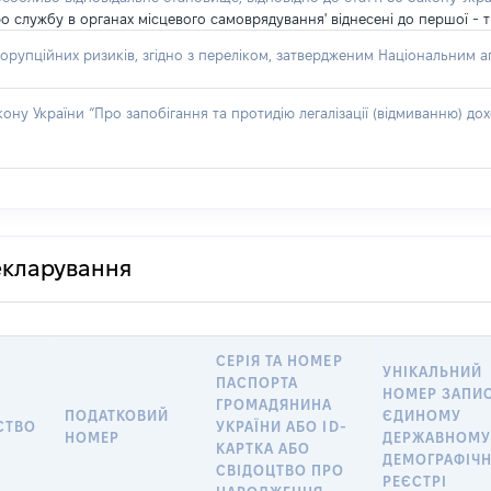
о службу в органах місцевого самоврядування' віднесені до першої - т
орупційних ризиків, згідно з переліком, затвердженим Національним аг
акону України “Про запобігання та протидію легалізації (відмиванню) 
декларування
СЕРІЯ ТА НОМЕР
УНІКАЛЬНИЙ
ПАСПОРТА
НОМЕР ЗАПИС
ГРОМАДЯНИНА
ПОДАТКОВИЙ
ЄДИНОМУ
СТВО
УКРАЇНИ АБО ID-
НОМЕР
ДЕРЖАВНОМ
КАРТКА АБО
ДЕМОГРАФІЧ
СВІДОЦТВО ПРО
РЕЄСТРІ