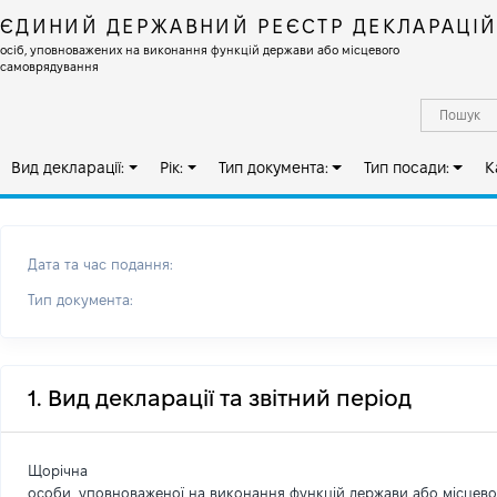
ЄДИНИЙ ДЕРЖАВНИЙ РЕЄСТР ДЕКЛАРАЦІ
осіб, уповноважених на виконання функцій держави або місцевого
самоврядування
Вид декларації:
Рік:
Тип документа:
Тип посади:
К
Дата та час подання:
Тип документа:
1. Вид декларації та звітний період
Щорічна
особи, уповноваженої на виконання функцій держави або місцев