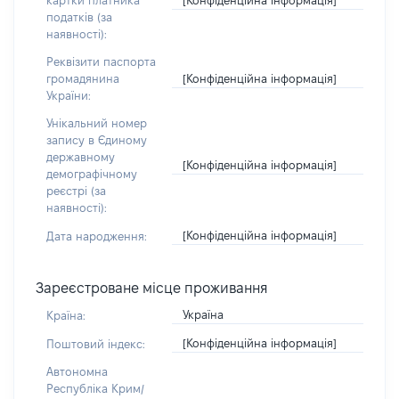
картки платника
податків (за
наявності):
Реквізити паспорта
[Конфіденційна інформація]
громадянина
України:
Унікальний номер
запису в Єдиному
державному
[Конфіденційна інформація]
демографічному
реєстрі (за
наявності):
[Конфіденційна інформація]
Дата народження:
Зареєстроване місце проживання
Україна
Країна:
[Конфіденційна інформація]
Поштовий індекс:
Автономна
Республіка Крим/