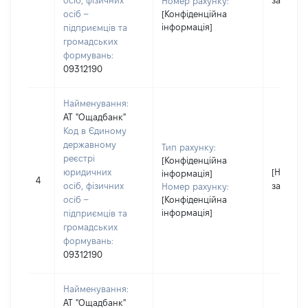
осіб, фізичних
застосо
Номер рахунку:
осіб –
[Конфіденційна
інформація]
підприємців та
громадських
формувань:
09312190
Найменування:
АТ "Ощадбанк"
Код в Єдиному
державному
Тип рахунку:
реєстрі
[Конфіденційна
юридичних
[Не
інформація]
4
осіб, фізичних
застосо
Номер рахунку:
осіб –
[Конфіденційна
інформація]
підприємців та
громадських
формувань:
09312190
Найменування:
АТ "Ощадбанк"