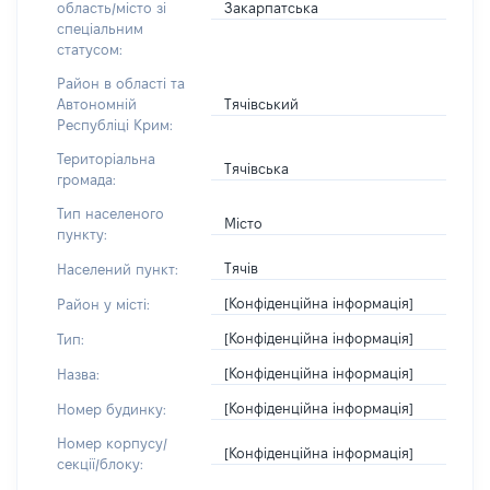
Закарпатська
область/місто зі
спеціальним
статусом:
Район в області та
Тячівський
Автономній
Республіці Крим:
Територіальна
Тячівська
громада:
Тип населеного
Місто
пункту:
Тячів
Населений пункт:
[Конфіденційна інформація]
Район у місті:
[Конфіденційна інформація]
Тип:
[Конфіденційна інформація]
Назва:
[Конфіденційна інформація]
Номер будинку:
Номер корпусу/
[Конфіденційна інформація]
секції/блоку: