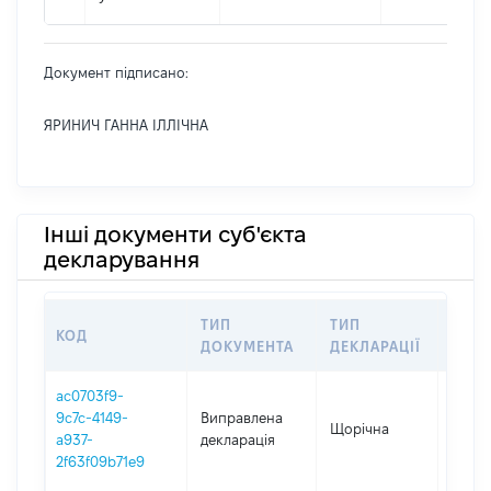
Документ підписано:
ЯРИНИЧ ГАННА ІЛЛІЧНА
Інші документи суб'єкта
декларування
ТИП
ТИП
КОД
ПЕРІ
ДОКУМЕНТА
ДЕКЛАРАЦІЇ
ac0703f9-
9c7c-4149-
Виправлена
Щорічна
2025
a937-
декларація
2f63f09b71e9