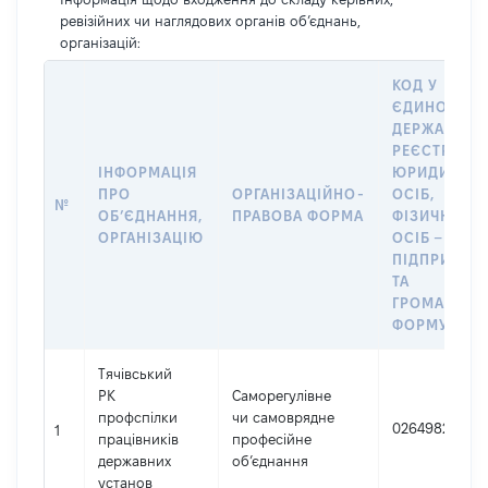
ревізійних чи наглядових органів об’єднань,
організацій:
КОД У
ЄДИНОМУ
ДЕРЖАВНО
РЕЄСТРІ
ІНФОРМАЦІЯ
ЮРИДИЧНИ
ПРО
ОРГАНІЗАЦІЙНО-
ОСІБ,
№
ОБʼЄДНАННЯ,
ПРАВОВА ФОРМА
ФІЗИЧНИХ
ОРГАНІЗАЦІЮ
ОСІБ –
ПІДПРИЄМЦ
ТА
ГРОМАДСЬК
ФОРМУВАН
Тячівський
РК
Саморегулівне
профспілки
чи самоврядне
02649822
1
працівників
професійне
державних
об’єднання
установ