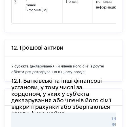
Пенсія
не надав
3
надав
інформацію]
інформацію]
12. Грошові активи
У суб'єкта декларування чи членів його сім'ї відсутні
об'єкти для декларування в цьому розділі.
12.1. Банківські та інші фінансові
установи, у тому числі за
кордоном, у яких у суб'єкта
декларування або членів його сім'ї
відкриті рахунки або зберігаються
кошти, інше майно
ІНФОР
ФІЗИЧН