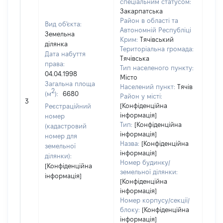
спеціальним статусом:
Закарпатська
Район в області та
Вид об'єкта:
Автономній Республіці
Земельна
Крим:
Тячівський
ділянка
Територіальна громада:
Дата набуття
Тячівська
права:
Тип населеного пункту:
04.04.1998
Місто
Загальна площа
Населений пункт:
Тячів
2
(м
):
6680
[Не
Район у місті:
3
заст
[Конфіденційна
Реєстраційний
інформація]
номер
Тип:
[Конфіденційна
(кадастровий
інформація]
номер для
Назва:
[Конфіденційна
земельної
інформація]
ділянки):
Номер будинку/
[Конфіденційна
земельної ділянки:
інформація]
[Конфіденційна
інформація]
Номер корпусу/секції/
блоку:
[Конфіденційна
інформація]