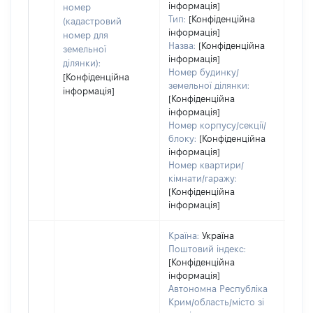
інформація]
номер
Тип:
[Конфіденційна
(кадастровий
інформація]
номер для
Назва:
[Конфіденційна
земельної
інформація]
ділянки):
Номер будинку/
[Конфіденційна
земельної ділянки:
інформація]
[Конфіденційна
інформація]
Номер корпусу/секції/
блоку:
[Конфіденційна
інформація]
Номер квартири/
кімнати/гаражу:
[Конфіденційна
інформація]
Країна:
Україна
Поштовий індекс:
[Конфіденційна
інформація]
Автономна Республіка
Крим/область/місто зі