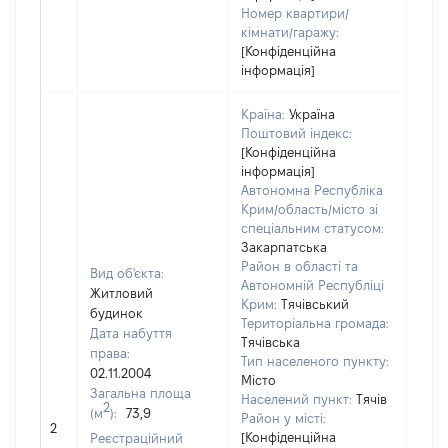
Номер квартири/
кімнати/гаражу:
[Конфіденційна
інформація]
Країна:
Україна
Поштовий індекс:
[Конфіденційна
інформація]
Автономна Республіка
Крим/область/місто зі
спеціальним статусом:
Закарпатська
Район в області та
Вид об'єкта:
Автономній Республіці
Житловий
Крим:
Тячівський
будинок
Територіальна громада:
Дата набуття
Тячівська
права:
Тип населеного пункту:
02.11.2004
Місто
Загальна площа
Населений пункт:
Тячів
2
(м
):
73,9
[Не
Район у місті:
2
заст
[Конфіденційна
Реєстраційний