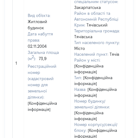
спеціальним статусом:
Закарпатська
Район в області та
Вид об'єкта:
Автономній Республіці
Житловий
Крим:
Тячівський
будинок
Територіальна громада:
Дата набуття
Тячівська
права:
Тип населеного пункту:
02.11.2004
Місто
Загальна площа
Населений пункт:
Тячів
2
(м
):
73,9
[Не
Район у місті:
1
заст
[Конфіденційна
Реєстраційний
інформація]
номер
Тип:
[Конфіденційна
(кадастровий
інформація]
номер для
Назва:
[Конфіденційна
земельної
інформація]
ділянки):
Номер будинку/
[Конфіденційна
земельної ділянки:
інформація]
[Конфіденційна
інформація]
Номер корпусу/секції/
блоку:
[Конфіденційна
інформація]