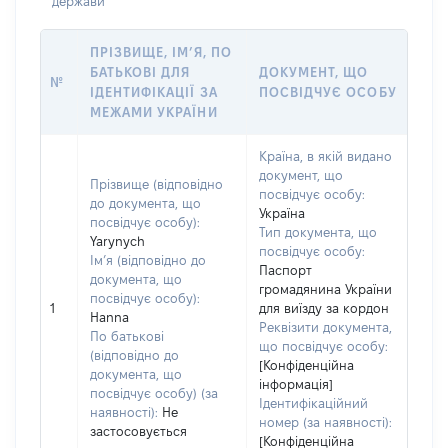
держави
ПРІЗВИЩЕ, ІМ’Я, ПО
БАТЬКОВІ ДЛЯ
ДОКУМЕНТ, ЩО
№
ІДЕНТИФІКАЦІЇ ЗА
ПОСВІДЧУЄ ОСОБУ
МЕЖАМИ УКРАЇНИ
Країна, в якій видано
документ, що
Прізвище (відповідно
посвідчує особу:
до документа, що
Україна
посвідчує особу):
Тип документа, що
Yarynych
посвідчує особу:
Ім’я (відповідно до
Паспорт
документа, що
громадянина України
посвідчує особу):
1
для виїзду за кордон
Hanna
Реквізити документа,
По батькові
що посвідчує особу:
(відповідно до
[Конфіденційна
документа, що
інформація]
посвідчує особу) (за
Ідентифікаційний
наявності):
Не
номер (за наявності):
застосовується
[Конфіденційна