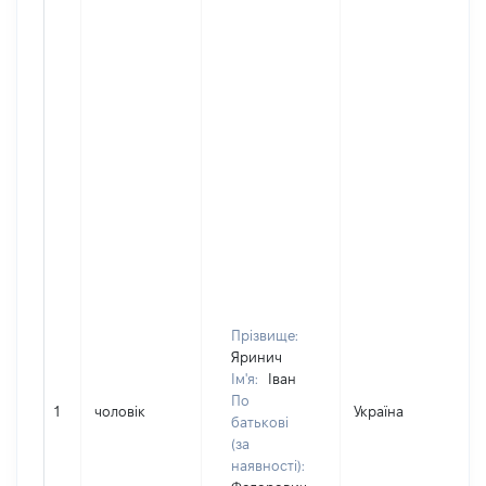
Прізвище:
Яринич
Ім'я:
Іван
По
1
чоловік
Україна
Д
батькові
(за
наявності):