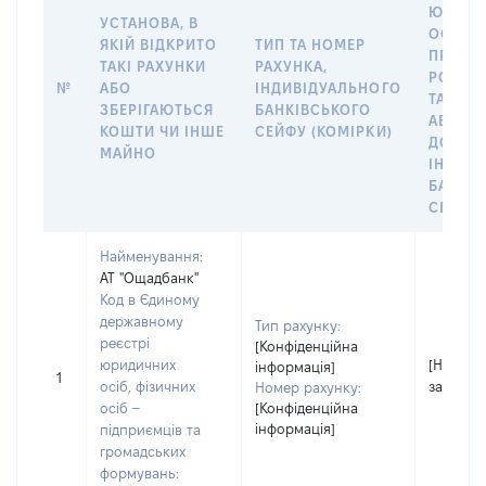
ЮРИДИ
УСТАНОВА, В
ОСОБУ,
ЯКІЙ ВІДКРИТО
ТИП ТА НОМЕР
ПРАВО
ТАКІ РАХУНКИ
РАХУНКА,
РОЗПО
№
АБО
ІНДИВІДУАЛЬНОГО
ТАКИМ
ЗБЕРІГАЮТЬСЯ
БАНКІВСЬКОГО
АБО М
КОШТИ ЧИ ІНШЕ
СЕЙФУ (КОМІРКИ)
ДО
МАЙНО
ІНДИВ
БАНКІ
СЕЙФУ 
Найменування:
АТ "Ощадбанк"
Код в Єдиному
державному
Тип рахунку:
реєстрі
[Конфіденційна
юридичних
[Не
інформація]
1
осіб, фізичних
застосо
Номер рахунку:
осіб –
[Конфіденційна
інформація]
підприємців та
громадських
формувань: