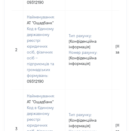
09312190
Найменування:
АТ "Ощадбанк"
Код в Єдиному
державному
Тип рахунку:
реєстрі
[Конфіденційна
юридичних
[Не
інформація]
2
осіб, фізичних
застосо
Номер рахунку:
осіб –
[Конфіденційна
інформація]
підприємців та
громадських
формувань:
09312190
Найменування:
АТ "Ощадбанк"
Код в Єдиному
державному
Тип рахунку:
реєстрі
[Конфіденційна
юридичних
[Не
інформація]
3