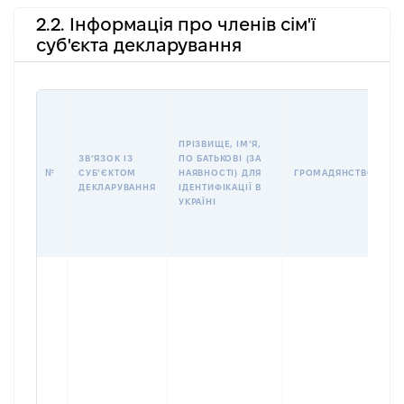
2.2. Інформація про членів сім'ї
суб'єкта декларування
П
І
Б
ПРІЗВИЩЕ, ІМʼЯ,
І
ЗВʼЯЗОК ІЗ
ПО БАТЬКОВІ (ЗА
№
СУБʼЄКТОМ
НАЯВНОСТІ) ДЛЯ
ГРОМАДЯНСТВО
У
ДЕКЛАРУВАННЯ
ІДЕНТИФІКАЦІЇ В
Д
УКРАЇНІ