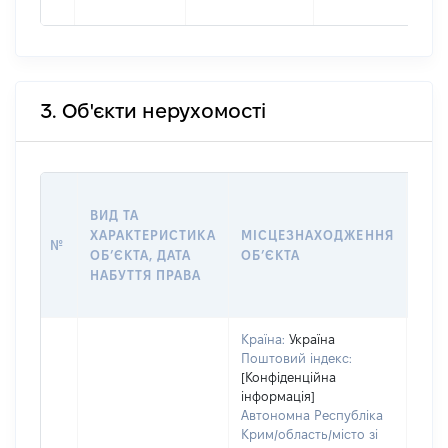
3. Об'єкти нерухомості
ВАР
ВИД ТА
ДАТ
ХАРАКТЕРИСТИКА
МІСЦЕЗНАХОДЖЕННЯ
ПРА
№
ОБʼЄКТА, ДАТА
ОБʼЄКТА
ОС
НАБУТТЯ ПРАВА
ГР
ОЦІ
Країна:
Україна
Поштовий індекс:
[Конфіденційна
інформація]
Автономна Республіка
Крим/область/місто зі