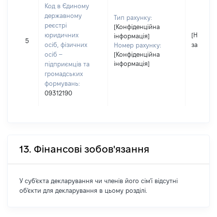
Код в Єдиному
державному
Тип рахунку:
реєстрі
[Конфіденційна
юридичних
[Не
інформація]
5
осіб, фізичних
застосо
Номер рахунку:
осіб –
[Конфіденційна
інформація]
підприємців та
громадських
формувань:
09312190
13. Фінансові зобов'язання
У суб'єкта декларування чи членів його сім'ї відсутні
об'єкти для декларування в цьому розділі.