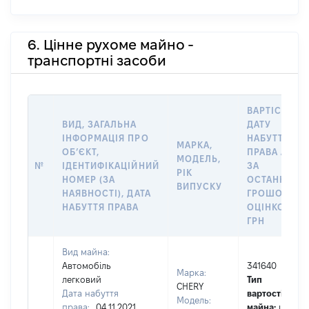
6. Цінне рухоме майно -
транспортні засоби
ВАРТІСТЬ Н
ВИД, ЗАГАЛЬНА
ДАТУ
ІНФОРМАЦІЯ ПРО
НАБУТТЯ
МАРКА,
ОБʼЄКТ,
ПРАВА АБО
МОДЕЛЬ,
№
ІДЕНТИФІКАЦІЙНИЙ
ЗА
РІК
НОМЕР (ЗА
ОСТАННЬО
ВИПУСКУ
НАЯВНОСТІ), ДАТА
ГРОШОВОЮ
НАБУТТЯ ПРАВА
ОЦІНКОЮ,
ГРН
Вид майна:
Автомобіль
341640
Марка:
легковий
Тип
CHERY
Дата набуття
вартості
Модель:
права:
04.11.2021
майна:
це