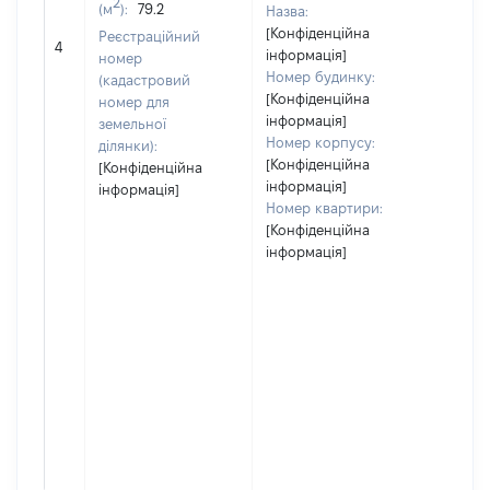
2
(м
):
79.2
Назва:
[Конфіденційна
Реєстраційний
[Не 
4
інформація]
номер
Номер будинку:
(кадастровий
[Конфіденційна
номер для
інформація]
земельної
Номер корпусу:
ділянки):
[Конфіденційна
[Конфіденційна
інформація]
інформація]
Номер квартири:
[Конфіденційна
інформація]