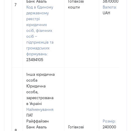
Банк Аваль
Готівкові
3870000
7
Код в Єдиному
кошти
Валюта:
державному
UAH
реєстрі
юридичних
осіб, фізичних
осіб –
підприємців та
громадських
формувань:
23494105
Інша юридична
особа
Юридична
особа,
зареєстрована
в Україні
Найменування:
ПАТ
Райффайзен
Розмір:
Банк Аваль
Готівкові
240000
8