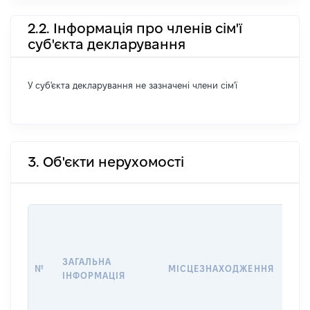
2.2. Інформація про членів сім'ї
суб'єкта декларування
У суб'єкта декларування не зазначені члени сім'ї
3. Об'єкти нерухомості
ВАР
ДАТ
НАБ
ЗАГАЛЬНА
ПРА
№
МІСЦЕЗНАХОДЖЕННЯ
ІНФОРМАЦІЯ
ЗА
ОС
ГР