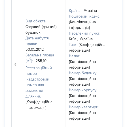
Країна:
Україна
Поштовий індекс:
Вид об'єкта:
[Конфіденційна
Садовий (дачний)
інформація]
будинок
Населений пункт:
Дата набуття
Київ / Україна
права:
Тип:
[Конфіденційна
30.05.2012
інформація]
Загальна площа
Назва:
2
(м
):
285,10
[Конфіденційна
[Не 
2
інформація]
Реєстраційний
Номер будинку:
номер
[Конфіденційна
(кадастровий
інформація]
номер для
Номер корпусу:
земельної
[Конфіденційна
ділянки):
інформація]
[Конфіденційна
Номер квартири:
інформація]
[Конфіденційна
інформація]