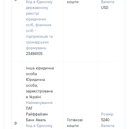
Код в Єдиному
кошти
Валюта:
державному
USD
реєстрі
юридичних
осіб, фізичних
осіб –
підприємців та
громадських
формувань:
23494105
Інша юридична
особа
Юридична
особа,
зареєстрована
в Україні
Найменування:
ПАТ
Райффайзен
Розмір:
Банк Аваль
Готівкові
5240
9
Код в Єдиному
кошти
Валюта: