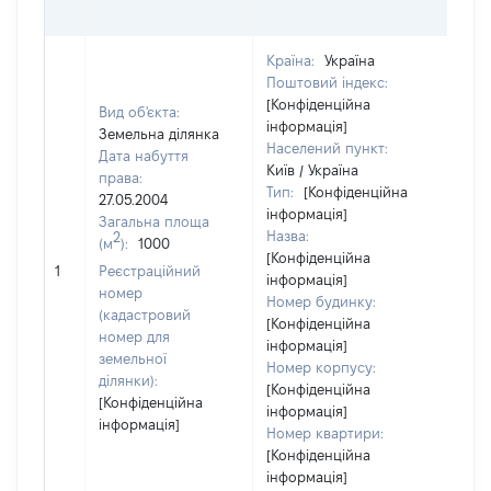
ОЦ
Країна:
Україна
Поштовий індекс:
[Конфіденційна
Вид об'єкта:
інформація]
Земельна ділянка
Населений пункт:
Дата набуття
Київ / Україна
права:
Тип:
[Конфіденційна
27.05.2004
інформація]
Загальна площа
Назва:
2
(м
):
1000
[Конфіденційна
[Не 
1
Реєстраційний
інформація]
номер
Номер будинку:
(кадастровий
[Конфіденційна
номер для
інформація]
земельної
Номер корпусу:
ділянки):
[Конфіденційна
[Конфіденційна
інформація]
інформація]
Номер квартири:
[Конфіденційна
інформація]