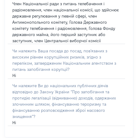
Член Національної ради з питань телебачення і
радіомовлення, член національної комісії, що здійснює
державне регулювання у певній сфері, член
Антимонопольного комітету, Голова Державного
комітету телебачення і радіомовлення, Голова Фонду
державного майна, його перший заступник або
заступник, член Центральної виборчої комісії
Чи належить Ваша посада до посад, пов'язаних з
високим рівнем корупційних ризиків, згідно з
переліком, затвердженим Національним агентством з
питань запобігання корупції?
Ні
Чи належите Ви до національних публічних діячів
відповідно до Закону України “Про запобігання та
протидію легалізації (відмиванню) доходів, одержаних
злочинним шляхом, фінансуванню тероризму та
фінансуванню розповсюдження зброї масового
знищення”?
Ні