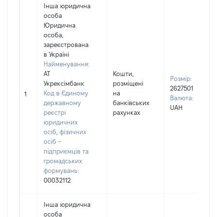
Інша юридична
особа
Юридична
особа,
зареєстрована
в Україні
Найменування:
АТ
Кошти,
Розмір:
Укрексімбанк
розміщені
2627501
Код в Єдиному
на
1
Валюта:
державному
банківських
UAH
реєстрі
рахунках
юридичних
осіб, фізичних
осіб –
підприємців та
громадських
формувань:
00032112
Інша юридична
особа