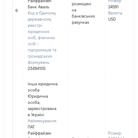
Райффайзен
Розмір:
розміщені
Банк Аваль
24591
на
6
Код в Єдиному
Валюта:
банківських
державному
USD
рахунках
реєстрі
юридичних
осіб, фізичних
осіб –
підприємців та
громадських
формувань:
23494105
Інша юридична
особа
Юридична
особа,
зареєстрована
в Україні
Найменування:
ПАТ
Райффайзен
Розмір: