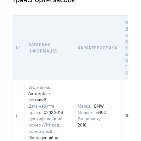
ВАРТІС
ДАТУ Н
ВЛАСН
ВОЛОД
ЗАГАЛЬНА
№
ХАРАКТЕРИСТИКА
КОРИС
ІНФОРМАЦІЯ
АБО З
ОСТА
ГРОШ
ОЦІНК
Вид майна:
Автомобіль
легковий
Дата набуття
Марка:
BMW
права:
02.12.2016
Модель:
640D
160000
1
Ідентифікаційний
Рік випуску:
номер (VIN-код,
2016
номер шасі):
[Конфіденційна