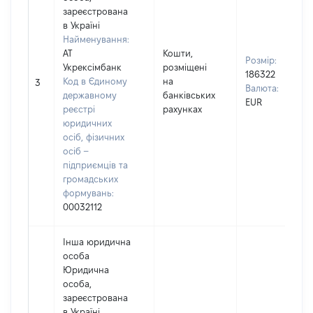
зареєстрована
в Україні
Найменування:
АТ
Кошти,
Розмір:
Укрексімбанк
розміщені
186322
Код в Єдиному
на
3
Валюта:
державному
банківських
EUR
реєстрі
рахунках
юридичних
осіб, фізичних
осіб –
підприємців та
громадських
формувань:
00032112
Інша юридична
особа
Юридична
особа,
зареєстрована
в Україні