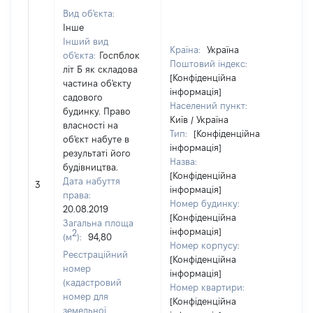
Вид об'єкта:
Інше
Інший вид
Країна:
Україна
об'єкта:
Госпблок
Поштовий індекс:
літ Б як складова
[Конфіденційна
частина об'єкту
інформація]
садового
Населений пункт:
будинку. Право
Київ / Україна
власності на
Тип:
[Конфіденційна
об'єкт набуте в
інформація]
результаті його
Назва:
будівництва.
[Конфіденційна
Дата набуття
626
3
інформація]
права:
Номер будинку:
20.08.2019
[Конфіденційна
Загальна площа
інформація]
2
(м
):
94,80
Номер корпусу:
Реєстраційний
[Конфіденційна
номер
інформація]
(кадастровий
Номер квартири:
номер для
[Конфіденційна
земельної