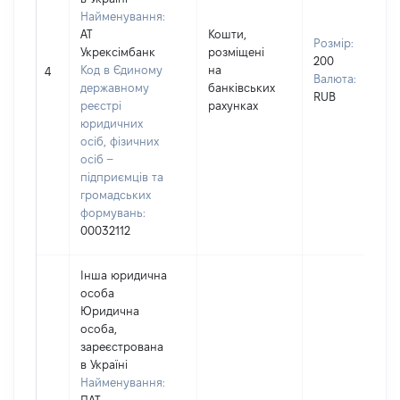
Найменування:
АТ
Кошти,
Розмір:
Укрексімбанк
розміщені
200
Код в Єдиному
на
4
Валюта:
державному
банківських
RUB
реєстрі
рахунках
юридичних
осіб, фізичних
осіб –
підприємців та
громадських
формувань:
00032112
Інша юридична
особа
Юридична
особа,
зареєстрована
в Україні
Найменування: