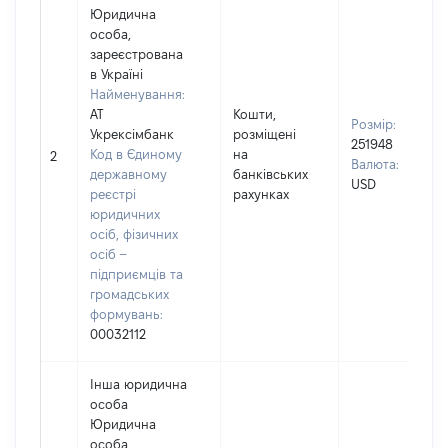
Юридична
особа,
зареєстрована
в Україні
Найменування:
АТ
Кошти,
Розмір:
Укрексімбанк
розміщені
251948
Код в Єдиному
на
2
Валюта:
державному
банківських
USD
реєстрі
рахунках
юридичних
осіб, фізичних
осіб –
підприємців та
громадських
формувань:
00032112
Інша юридична
особа
Юридична
особа,