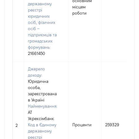
основним
державному
місцем
реєстрі
роботи
юридичних
осіб, фізичних
осіб –
підприємців та
громадських
формувань:
21661450
Джерело
доходу:
Юридична
особа,
зареєстрована
в Україні
Найменування:
АТ
Укрексімбанк
І
Код в Єдиному
Проценти
259329
2
державному
реєстрі