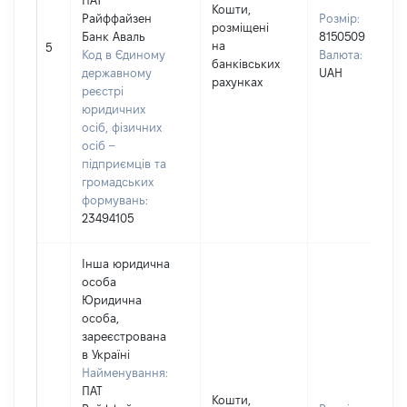
ПАТ
Кошти,
Райффайзен
Розмір:
розміщені
Банк Аваль
8150509
на
5
Код в Єдиному
Валюта:
банківських
державному
UAH
рахунках
реєстрі
юридичних
осіб, фізичних
осіб –
підприємців та
громадських
формувань:
23494105
Інша юридична
особа
Юридична
особа,
зареєстрована
в Україні
Найменування:
ПАТ
Кошти,