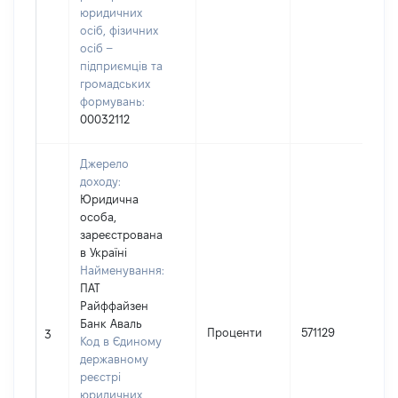
юридичних
осіб, фізичних
осіб –
підприємців та
громадських
формувань:
00032112
Джерело
доходу:
Юридична
особа,
зареєстрована
в Україні
Найменування:
ПАТ
Райффайзен
Банк Аваль
І
Проценти
571129
3
Код в Єдиному
державному
реєстрі
юридичних