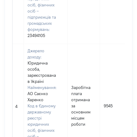
осіб, фізичних
осіб –
підприємців та
громадських
формувань:
23494105
Джерело
доходу:
Юридична
особа,
зареєстрована
в Україні
Найменування:
Заробітна
АО Саєнко
плата
Харенко
отримана
І
Код в Єдиному
за
9545
4
державному
основним
реєстрі
місцем
юридичних
роботи
осіб, фізичних
осіб –