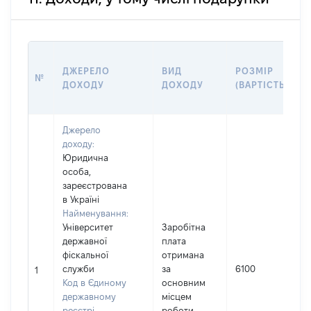
ДЖЕРЕЛО
ВИД
РОЗМІР
№
ДОХОДУ
ДОХОДУ
(ВАРТІСТЬ)
Джерело
доходу:
Юридична
особа,
зареєстрована
в Україні
Найменування:
Університет
Заробітна
державної
плата
І
фіскальної
отримана
служби
за
6100
1
Код в Єдиному
основним
(
державному
місцем
реєстрі
роботи