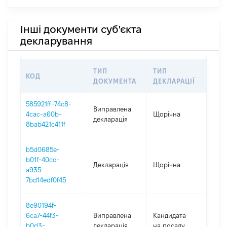
Інші документи суб'єкта
декларування
ТИП
ТИП
КОД
ПЕ
ДОКУМЕНТА
ДЕКЛАРАЦІЇ
585921ff-74c8-
Виправлена
4cac-a60b-
Щорічна
202
декларація
8bab421c411f
b5d0685e-
b01f-40cd-
Декларація
Щорічна
202
a935-
7bd14edf0f45
8e90194f-
6ca7-44f3-
Виправлена
Кандидата
202
b0d3-
декларація
на посаду