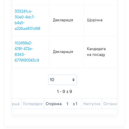
353241ca-
30e0-4dc7-
Декларація
Щорічна
202
b4a5-
a226ad831d98
102459e2-
478f-472e-
Кандидата
Декларація
201
8363-
на посаду
6779f90543c9
1 - 9 з 9
Перша
Попередня
Сторінка
з
1
Наступна
Остання