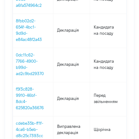
a6fa574964c2
8fbb02d2-
654f-4bc1-
Кандидата
Декларація
202
9d9d-
на посаду
e84ac48f2a43
0dc11c62-
7766-4900-
Кандидата
Декларація
202
b99d-
на посаду
ad2c9bd29370
f5f3c828-
26.0
9910-46bf-
Перед
Декларація
-
8dc4-
звільненням
24.0
625820a36676
cdebe35b-ff1f-
Виправлена
4ca6-b5eb-
Щорічна
202
декларація
d8c25c7393cc