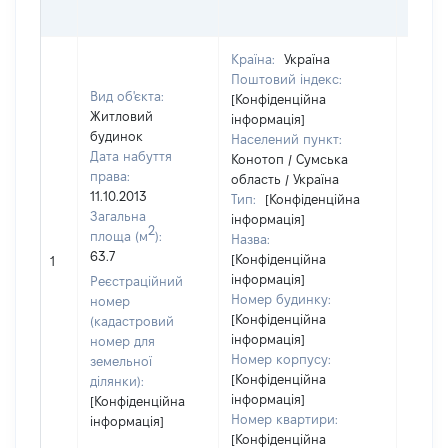
ОЦІ
Країна:
Україна
Поштовий індекс:
Вид об'єкта:
[Конфіденційна
Житловий
інформація]
будинок
Населений пункт:
Дата набуття
Конотоп / Сумська
права:
область / Україна
11.10.2013
Тип:
[Конфіденційна
Загальна
інформація]
2
площа (м
):
Назва:
63.7
[Конфіденційна
43582
1
інформація]
Реєстраційний
Номер будинку:
номер
[Конфіденційна
(кадастровий
інформація]
номер для
Номер корпусу:
земельної
[Конфіденційна
ділянки):
інформація]
[Конфіденційна
Номер квартири:
інформація]
[Конфіденційна