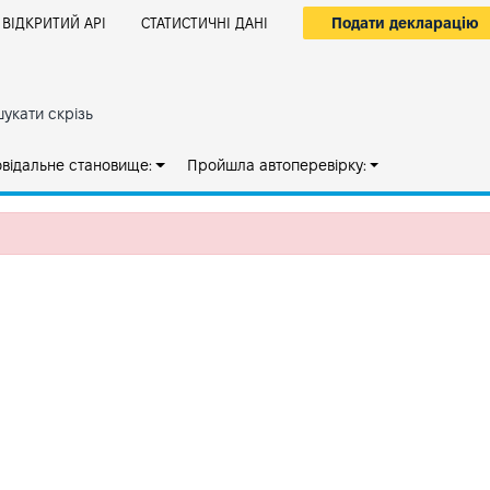
Подати декларацію
ВІДКРИТИЙ АРІ
СТАТИСТИЧНІ ДАНІ
укати скрізь
овідальне становище:
Пройшла автоперевірку: