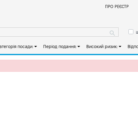
Й
ПРО РЕЄСТР
ш
атегорія посади:
Період подання:
Високий ризик:
Відп