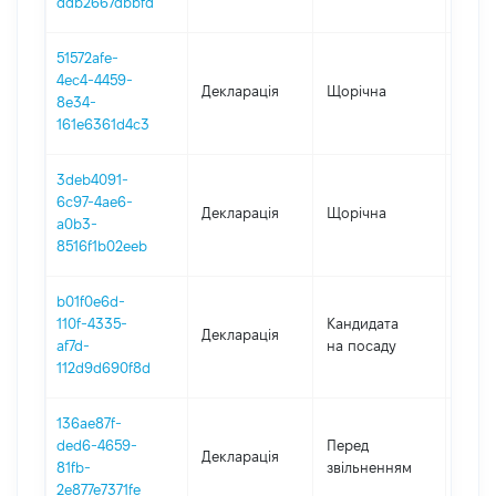
ddb2667dbbfd
51572afe-
4ec4-4459-
Декларація
Щорічна
2022
8e34-
161e6361d4c3
3deb4091-
6c97-4ae6-
Декларація
Щорічна
2021
a0b3-
8516f1b02eeb
b01f0e6d-
110f-4335-
Кандидата
Декларація
2020
af7d-
на посаду
112d9d690f8d
136ae87f-
01.01
ded6-4659-
Перед
Декларація
-
81fb-
звільненням
31.12
2e877e7371fe