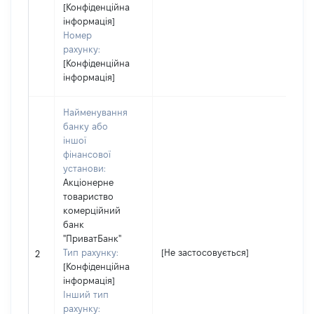
[Конфіденційна
інформація]
Номер
рахунку:
[Конфіденційна
інформація]
Найменування
банку або
іншої
фінансової
установи:
Акціонерне
товариство
комерційний
банк
"ПриватБанк"
Тип рахунку:
[Не застосовується]
[Н
2
[Конфіденційна
інформація]
Інший тип
рахунку: