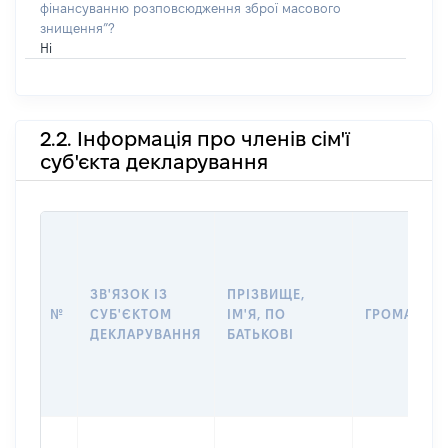
фінансуванню розповсюдження зброї масового
знищення”?
Ні
2.2. Інформація про членів сім'ї
суб'єкта декларування
ЗВ'ЯЗОК ІЗ
ПРІЗВИЩЕ,
№
СУБ'ЄКТОМ
ІМ'Я, ПО
ГРОМАДЯН
ДЕКЛАРУВАННЯ
БАТЬКОВІ