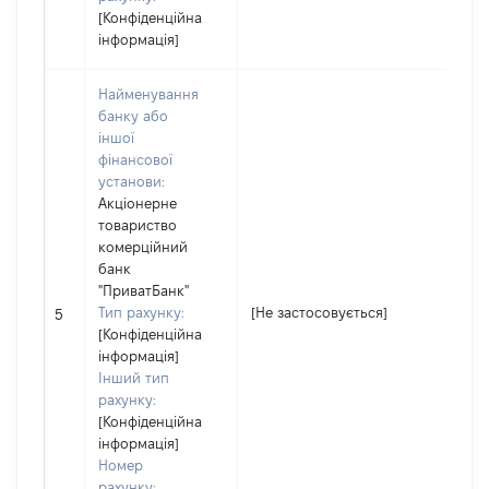
[Конфіденційна
інформація]
Найменування
банку або
іншої
фінансової
установи:
Юр
Акціонерне
за
товариство
Ко
комерційний
де
банк
юр
"ПриватБанк"
фі
Тип рахунку:
[Не застосовується]
пі
5
[Конфіденційна
гр
інформація]
14
Інший тип
На
рахунку:
Ак
[Конфіденційна
ко
інформація]
"П
Номер
рахунку: