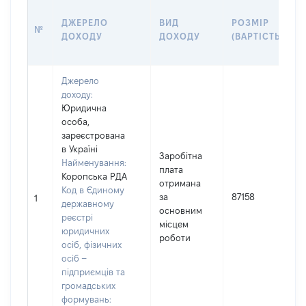
ДЖЕРЕЛО
ВИД
РОЗМІР
№
ДОХОДУ
ДОХОДУ
(ВАРТІСТЬ)
Джерело
доходу:
Юридична
особа,
зареєстрована
в Україні
Заробітна
Найменування:
плата
Коропська РДА
І
отримана
Код в Єдиному
за
87158
1
державному
основним
реєстрі
(
місцем
юридичних
роботи
осіб, фізичних
осіб –
підприємців та
громадських
формувань: