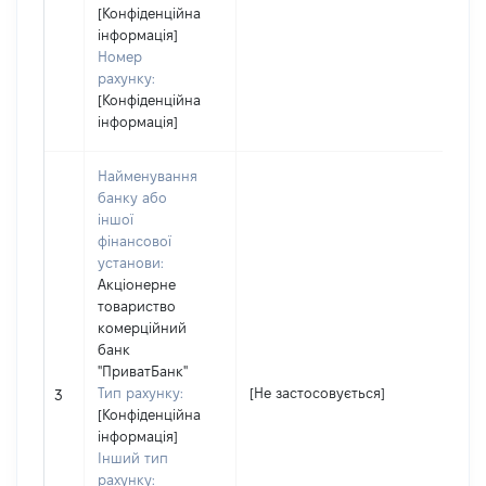
[Конфіденційна
інформація]
Номер
рахунку:
[Конфіденційна
інформація]
Найменування
банку або
іншої
фінансової
установи:
Акціонерне
товариство
комерційний
банк
"ПриватБанк"
Тип рахунку:
[Не застосовується]
[Н
3
[Конфіденційна
інформація]
Інший тип
рахунку: