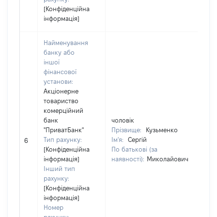
[Конфіденційна
інформація]
Найменування
банку або
іншої
фінансової
установи:
Акціонерне
товариство
комерційний
банк
чоловік
чо
"ПриватБанк"
Прізвище:
Кузьменко
Пр
Тип рахунку:
Ім'я:
Сергій
Ім
6
[Конфіденційна
По батькові (за
По
інформація]
наявності):
Миколайович
на
Інший тип
рахунку:
[Конфіденційна
інформація]
Номер