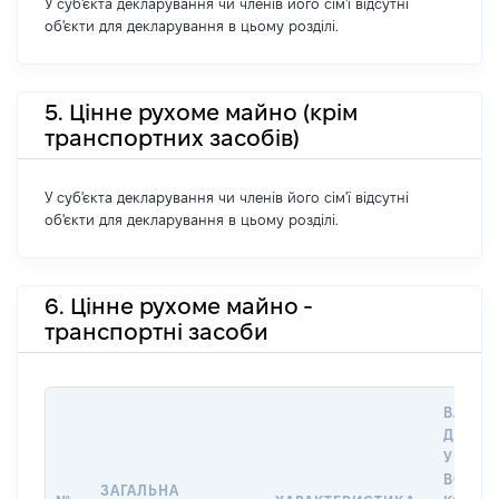
У суб'єкта декларування чи членів його сім'ї відсутні
об'єкти для декларування в цьому розділі.
5. Цінне рухоме майно (крім
транспортних засобів)
У суб'єкта декларування чи членів його сім'ї відсутні
об'єкти для декларування в цьому розділі.
6. Цінне рухоме майно -
транспортні засоби
ВАРТІС
ДАТУ 
У ВЛАС
ВОЛОД
ЗАГАЛЬНА