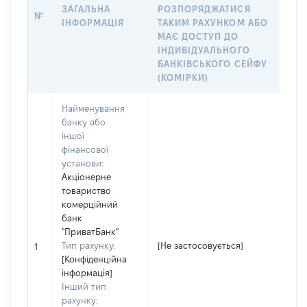
Ю
ЗАГАЛЬНА
РОЗПОРЯДЖАТИСЯ
№
В
ІНФОРМАЦІЯ
ТАКИМ РАХУНКОМ АБО
ІМ
МАЄ ДОСТУП ДО
Д
ІНДИВІДУАЛЬНОГО
ЧЛ
БАНКІВСЬКОГО СЕЙФУ
(КОМІРКИ)
Найменування
банку або
іншої
фінансової
установи:
Акціонерне
товариство
комерційний
банк
"ПриватБанк"
Тип рахунку:
[Не застосовується]
[Н
1
[Конфіденційна
інформація]
Інший тип
рахунку: