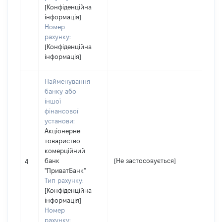
[Конфіденційна
інформація]
Номер
рахунку:
[Конфіденційна
інформація]
Найменування
банку або
іншої
Юр
фінансової
за
установи:
Ко
Акціонерне
де
товариство
юр
комерційний
фі
банк
[Не застосовується]
пі
4
"ПриватБанк"
гр
Тип рахунку:
14
[Конфіденційна
На
інформація]
Ак
Номер
ко
рахунку:
"П