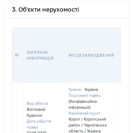
3. Об'єкти нерухомості
ВАРТ
ДАТУ
НАБУ
ЗАГАЛЬНА
ПРАВ
№
МІСЦЕЗНАХОДЖЕННЯ
ІНФОРМАЦІЯ
ЗА
ОСТ
ГРО
ОЦІ
Країна:
Україна
Поштовий індекс:
[Конфіденційна
Вид об'єкта:
інформація]
Житловий
Населений пункт:
будинок
Короп / Коропський
Дата набуття
район / Чернігівська
права:
область / Україна