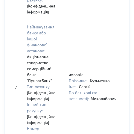
рахунку:
[Конфіденційна
інформація]
Найменування
банку або
іншої
фінансової
установи:
Акціонерне
товариство
комерційний
банк
чоловік
чо
"ПриватБанк"
Прізвище:
Кузьменко
Пр
Тип рахунку:
Ім'я:
Сергій
Ім
7
[Конфіденційна
По батькові (за
По
інформація]
наявності):
Миколайович
на
Інший тип
рахунку:
[Конфіденційна
інформація]
Номер