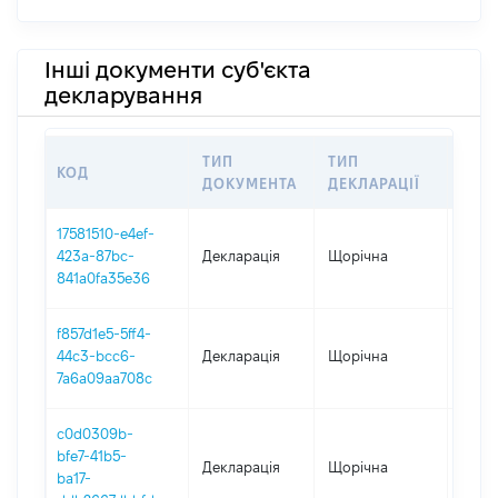
Інші документи суб'єкта
декларування
ТИП
ТИП
КОД
ПЕР
ДОКУМЕНТА
ДЕКЛАРАЦІЇ
17581510-e4ef-
423a-87bc-
Декларація
Щорічна
2025
841a0fa35e36
f857d1e5-5ff4-
44c3-bcc6-
Декларація
Щорічна
2024
7a6a09aa708c
c0d0309b-
bfe7-41b5-
Декларація
Щорічна
2023
ba17-