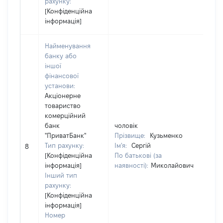
рахунку:
[Конфіденційна
інформація]
Найменування
банку або
іншої
фінансової
установи:
Юр
Акціонерне
за
товариство
Ко
комерційний
де
банк
чоловік
юр
"ПриватБанк"
Прізвище:
Кузьменко
фі
Тип рахунку:
Ім'я:
Сергій
пі
8
[Конфіденційна
По батькові (за
гр
інформація]
наявності):
Миколайович
14
Інший тип
На
рахунку:
Ак
[Конфіденційна
ко
інформація]
"П
Номер