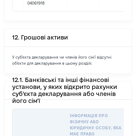
04061918
12. Грошові активи
У суб'єкта декларування чи членів його сім'ї відсутні
об'єкти для декларування в цьому розділі.
12.1. Банківські та інші фінансові
установи, у яких відкрито рахунки
суб'єкта декларування або членів
його сім'ї
ІНФОРМАЦІЯ ПРО
ФІЗИЧНУ АБО
І
ЮРИДИЧНУ ОСОБУ, ЯКА
Ф
МАЄ ПРАВО