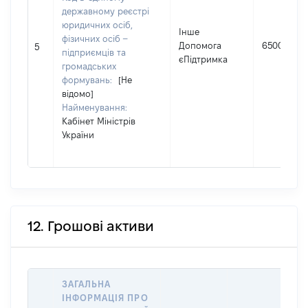
державному реєстрі
юридичних осіб,
Інше
фізичних осіб –
Допомога
6500
5
підприємців та
єПідтримка
громадських
формувань:
[Не
відомо]
Найменування:
Кабінет Міністрів
України
12. Грошові активи
ЗАГАЛЬНА
ІНФОРМАЦІЯ ПРО