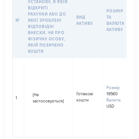
УСТАНОВУ, В ЯКІЙ
ВІДКРИТІ
РОЗМІР
РАХУНКИ АБО ДО
І
ВИД
ТА
№
ЯКОЇ ЗРОБЛЕНІ
Я
АКТИВУ
ВАЛЮТА
ВІДПОВІДНІ
П
АКТИВУ
ВНЕСКИ, ЧИ ПРО
ФІЗИЧНУ ОСОБУ,
ЯКІЙ ПОЗИЧЕНО
КОШТИ
С
П
І
П
Розмір:
н
Готівкові
19560
[Не
1
С
кошти
Валюта:
застосовується]
ч
USD
П
І
П
н