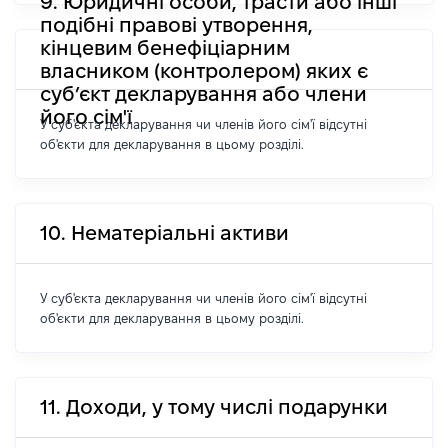
9. Юридичні особи, трасти або інші
подібні правові утворення,
кінцевим бенефіціарним
власником (контролером) яких є
суб’єкт декларування або члени
його сім'ї
У суб'єкта декларування чи членів його сім'ї відсутні
об'єкти для декларування в цьому розділі.
10. Нематеріальні активи
У суб'єкта декларування чи членів його сім'ї відсутні
об'єкти для декларування в цьому розділі.
11. Доходи, у тому числі подарунки