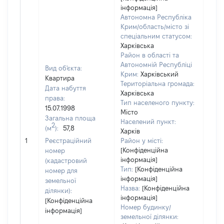
інформація]
Автономна Республіка
Крим/область/місто зі
спеціальним статусом:
Харківська
Район в області та
Автономній Республіці
Вид об'єкта:
Крим:
Харківський
Квартира
Територіальна громада:
Дата набуття
Харківська
права:
Тип населеного пункту:
15.07.1998
Місто
Загальна площа
Населений пункт:
2
(м
):
57,8
Харків
[Не 
1
Реєстраційний
Район у місті:
[Конфіденційна
номер
інформація]
(кадастровий
Тип:
[Конфіденційна
номер для
інформація]
земельної
Назва:
[Конфіденційна
ділянки):
інформація]
[Конфіденційна
Номер будинку/
інформація]
земельної ділянки: