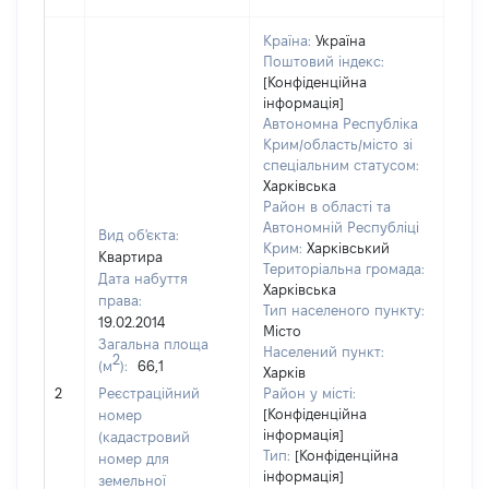
Країна:
Україна
Поштовий індекс:
[Конфіденційна
інформація]
Автономна Республіка
Крим/область/місто зі
спеціальним статусом:
Харківська
Район в області та
Автономній Республіці
Вид об'єкта:
Крим:
Харківський
Квартира
Територіальна громада:
Дата набуття
Харківська
права:
Тип населеного пункту:
292
19.02.2014
Місто
Тип
Загальна площа
Населений пункт:
варт
2
(м
):
66,1
Харків
обʼє
2
Реєстраційний
Район у місті:
варт
[Конфіденційна
номер
дату
інформація]
(кадастровий
набу
Тип:
[Конфіденційна
номер для
пра
інформація]
земельної