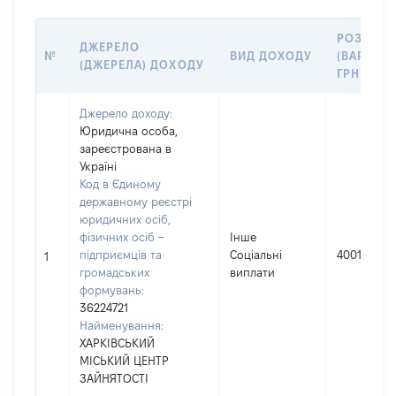
РОЗМІР
ДЖЕРЕЛО
№
ВИД ДОХОДУ
(ВАРТІСТЬ
(ДЖЕРЕЛА) ДОХОДУ
ГРН
Джерело доходу:
Юридична особа,
зареєстрована в
Україні
Код в Єдиному
державному реєстрі
юридичних осіб,
фізичних осіб –
Інше
підприємців та
Соціальні
40011
1
громадських
виплати
формувань:
36224721
Найменування:
ХАРКІВСЬКИЙ
МІСЬКИЙ ЦЕНТР
ЗАЙНЯТОСТІ