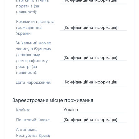
картки платника
податків (за
наявності):
Реквізити паспорта
[Конфіденційна інформація]
громадянина
України:
Унікальний номер
запису в Єдиному
державному
[Конфіденційна інформація]
демографічному
реєстрі (за
наявності):
[Конфіденційна інформація]
Дата народження:
Зареєстроване місце проживання
Україна
Країна:
[Конфіденційна інформація]
Поштовий індекс:
Автономна
Республіка Крим/