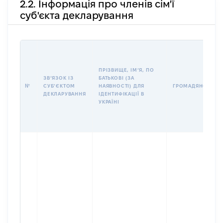
2.2. Інформація про членів сім'ї
суб'єкта декларування
ПРІЗВИЩЕ, ІМʼЯ, ПО
ЗВʼЯЗОК ІЗ
БАТЬКОВІ (ЗА
№
СУБʼЄКТОМ
НАЯВНОСТІ) ДЛЯ
ГРОМАДЯНСТВО
ДЕКЛАРУВАННЯ
ІДЕНТИФІКАЦІЇ В
УКРАЇНІ