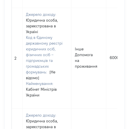
Джерело доходу:
Юридична особа,
зареєстрована в
Україні
Код в Єдиному
державному реєстрі
юридичних осіб,
Інше
фізичних осіб –
Допомога
6000
2
підприємців та
на
громадських
проживання
формувань:
[Не
відомо]
Найменування:
Кабінет Міністрів
України
Джерело доходу:
Юридична особа,
зареєстрована в