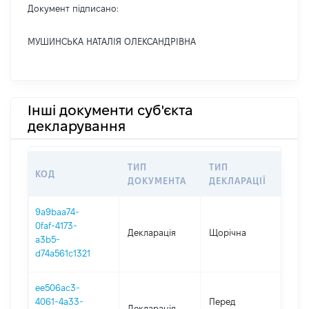
Документ підписано:
МУШИНСЬКА НАТАЛІЯ ОЛЕКСАНДРІВНА
Інші документи суб'єкта
декларування
ТИП
ТИП
КОД
ПЕ
ДОКУМЕНТА
ДЕКЛАРАЦІЇ
9a9baa74-
0faf-4173-
Декларація
Щорічна
202
a3b5-
d74a561c1321
ee506ac3-
01.0
4061-4a33-
Перед
Декларація
-