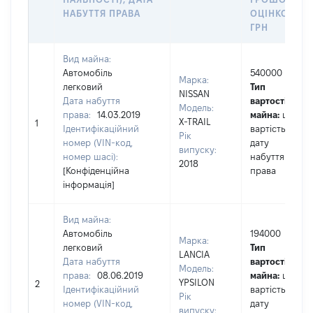
НАБУТТЯ ПРАВА
ОЦІНКОЮ,
ГРН
Вид майна:
Автомобіль
540000
Марка:
легковий
Тип
NISSAN
Дата набуття
вартості
Модель:
права:
14.03.2019
майна:
це
X-TRAIL
1
Ідентифікаційний
вартість на
Рік
номер (VIN-код,
дату
випуску:
номер шасі):
набуття
2018
[Конфіденційна
права
інформація]
Вид майна:
Автомобіль
194000
Марка:
легковий
Тип
LANCIA
Дата набуття
вартості
Модель:
права:
08.06.2019
майна:
це
YPSILON
2
Ідентифікаційний
вартість на
Рік
номер (VIN-код,
дату
випуску: