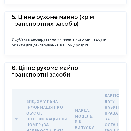
5. Цінне рухоме майно (крім
транспортних засобів)
У суб'єкта декларування чи членів його сім'ї відсутні
об'єкти для декларування в цьому розділі.
6. Цінне рухоме майно -
транспортні засоби
ВАРТІСТЬ Н
ВИД, ЗАГАЛЬНА
ДАТУ
ІНФОРМАЦІЯ ПРО
НАБУТТЯ
МАРКА,
ОБʼЄКТ,
ПРАВА АБО
МОДЕЛЬ,
№
ІДЕНТИФІКАЦІЙНИЙ
ЗА
РІК
НОМЕР (ЗА
ОСТАННЬО
ВИПУСКУ
НАЯВНОСТІ), ДАТА
ГРОШОВОЮ