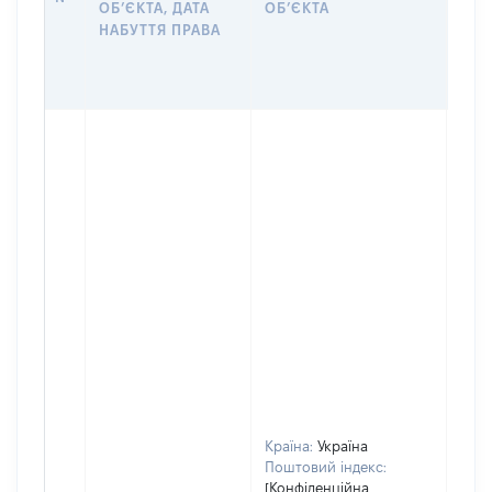
ОБʼЄКТА, ДАТА
ОБʼЄКТА
ОС
НАБУТТЯ ПРАВА
ГР
ОЦІ
ГРН
Країна:
Україна
Поштовий індекс:
[Конфіденційна