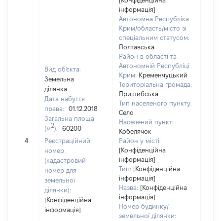
[Конфіденційна
інформація]
Автономна Республіка
Крим/область/місто зі
спеціальним статусом:
Полтавська
Район в області та
Автономній Республіці
Вид об'єкта:
Крим:
Кременчуцький
Земельна
Територіальна громада:
ділянка
Пришибська
Дата набуття
Тип населеного пункту:
права:
01.12.2018
Село
Загальна площа
1259
Населений пункт:
2
(м
):
60200
Тип 
Кобелячок
обʼє
4
Реєстраційний
Район у місті:
варт
[Конфіденційна
номер
інформація]
набу
(кадастровий
Тип:
[Конфіденційна
номер для
інформація]
земельної
Назва:
[Конфіденційна
ділянки):
інформація]
[Конфіденційна
Номер будинку/
інформація]
земельної ділянки: