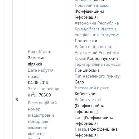
Поштовий індекс:
[Конфіденційна
інформація]
Автономна Республіка
Крим/область/місто зі
спеціальним статусом:
Полтавська
Район в області та
Вид об'єкта:
Автономній Республіці
Земельна
Крим:
Кременчуцький
ділянка
Територіальна громада:
Дата набуття
Пришибська
Тип населеного пункту:
права:
Село
04.09.2014
1207
Населений пункт:
Загальна площа
Тип 
2
Кобелячок
(м
):
70600
обʼє
6
Район у місті:
Реєстраційний
варт
[Конфіденційна
номер
інформація]
набу
(кадастровий
Тип:
[Конфіденційна
номер для
інформація]
земельної
Назва:
[Конфіденційна
ділянки):
інформація]