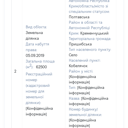
Автономна Республіка
Крим/область/місто зі
спеціальним статусом:
Полтавська
Район в області та
Вид об'єкта:
Автономній Республіці
Земельна
Крим:
Кременчуцький
ділянка
Територіальна громада:
Дата набуття
Пришибська
Тип населеного пункту:
права:
Село
05.09.2019
1000
Населений пункт:
Загальна площа
Тип 
2
Кобелячок
(м
):
62500
обʼє
2
Район у місті:
Реєстраційний
варт
[Конфіденційна
номер
інформація]
набу
(кадастровий
Тип:
[Конфіденційна
номер для
інформація]
земельної
Назва:
[Конфіденційна
ділянки):
інформація]
[Конфіденційна
Номер будинку/
інформація]
земельної ділянки:
[Конфіденційна
інформація]