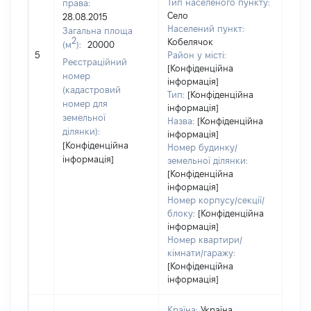
Тип населеного пункту:
права:
Село
28.08.2015
599
Населений пункт:
Загальна площа
Тип 
2
Кобелячок
(м
):
20000
обʼє
5
Район у місті:
Реєстраційний
варт
[Конфіденційна
номер
інформація]
набу
(кадастровий
Тип:
[Конфіденційна
номер для
інформація]
земельної
Назва:
[Конфіденційна
ділянки):
інформація]
[Конфіденційна
Номер будинку/
інформація]
земельної ділянки:
[Конфіденційна
інформація]
Номер корпусу/секції/
блоку:
[Конфіденційна
інформація]
Номер квартири/
кімнати/гаражу:
[Конфіденційна
інформація]
Країна:
Україна