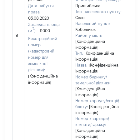
Дата набуття
Пришибська
Тип населеного пункту:
права:
Село
05.08.2020
1650
Населений пункт:
Загальна площа
Тип 
2
Кобелячок
(м
):
11000
обʼє
9
Район у місті:
Реєстраційний
варт
[Конфіденційна
номер
інформація]
набу
(кадастровий
Тип:
[Конфіденційна
номер для
інформація]
земельної
Назва:
[Конфіденційна
ділянки):
інформація]
[Конфіденційна
Номер будинку/
інформація]
земельної ділянки:
[Конфіденційна
інформація]
Номер корпусу/секції/
блоку:
[Конфіденційна
інформація]
Номер квартири/
кімнати/гаражу:
[Конфіденційна
інформація]