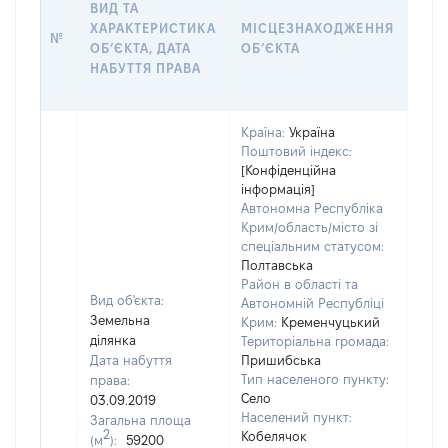
ВИД ТА
ДАТ
ХАРАКТЕРИСТИКА
МІСЦЕЗНАХОДЖЕННЯ
ПРА
№
ОБʼЄКТА, ДАТА
ОБʼЄКТА
ОС
НАБУТТЯ ПРАВА
ГР
ОЦІ
Країна:
Україна
Поштовий індекс:
[Конфіденційна
інформація]
Автономна Республіка
Крим/область/місто зі
спеціальним статусом:
Полтавська
Район в області та
Вид об'єкта:
Автономній Республіці
Земельна
Крим:
Кременчуцький
ділянка
Територіальна громада:
Дата набуття
Пришибська
Тип населеного пункту:
права:
Село
03.09.2019
9487
Населений пункт:
Загальна площа
Тип 
2
Кобелячок
(м
):
59200