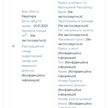
Район в області та
Автономній Республіці
Вид об'єкта:
Крим:
[Не
Квартира
застосовується]
Дата набуття
Територіальна громада:
[Не застосовується]
права:
01.01.2021
Тип населеного пункту:
Загальна площа
2
[Не застосовується]
(м
):
[Не
Населений пункт:
[Не
застосовується]
[Не
застосовується]
11
Реєстраційний
заст
Район у місті:
номер
[Конфіденційна
(кадастровий
інформація]
номер для
Тип:
[Конфіденційна
земельної
інформація]
ділянки):
Назва:
[Конфіденційна
[Конфіденційна
інформація]
інформація]
Номер будинку/
земельної ділянки:
[Конфіденційна
інформація]
Номер корпусу/секції/
блоку:
[Конфіденційна