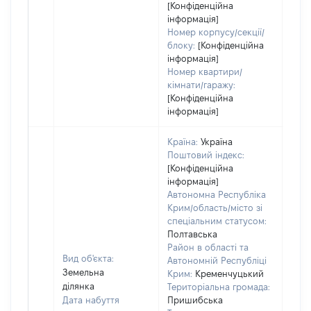
[Конфіденційна
інформація]
Номер корпусу/секції/
блоку:
[Конфіденційна
інформація]
Номер квартири/
кімнати/гаражу:
[Конфіденційна
інформація]
Країна:
Україна
Поштовий індекс:
[Конфіденційна
інформація]
Автономна Республіка
Крим/область/місто зі
спеціальним статусом:
Полтавська
Район в області та
Вид об'єкта:
Автономній Республіці
Земельна
Крим:
Кременчуцький
ділянка
Територіальна громада:
Дата набуття
Пришибська