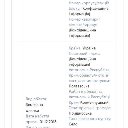
Номер корпусу/секції/
блоку:
[Конфіденційна
інформація]
Номер квартири/
кімнати/гаражу:
[Конфіденційна
інформація]
Країна:
Україна
Поштовий індекс:
[Конфіденційна
інформація]
Автономна Республіка
Крим/область/місто зі
спеціальним статусом:
Полтавська
Район в області та
Автономній Республіці
Вид об'єкта:
Крим:
Кременчуцький
Земельна
Територіальна громада:
ділянка
Пришибська
Дата набуття
Тип населеного пункту:
права:
01.12.2018
Село
Загальна площа