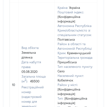
Країна:
Україна
Поштовий індекс:
[Конфіденційна
інформація]
Автономна Республіка
Крим/область/місто зі
спеціальним статусом:
Полтавська
Район в області та
Вид об'єкта:
Автономній Республіці
Земельна
Крим:
Кременчуцький
ділянка
Територіальна громада:
Дата набуття
Пришибська
Тип населеного пункту:
права:
Село
05.08.2020
739
Населений пункт:
Загальна площа
Тип 
2
Кобелячок
(м
):
49300
обʼє
10
Район у місті:
Реєстраційний
варт
[Конфіденційна
номер
інформація]
набу
(кадастровий
Тип:
[Конфіденційна
номер для
інформація]
земельної