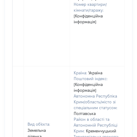
Номер квартири/
кімнати/гаражу:
[Конфіденційна
інформація]
Країна:
Україна
Поштовий індекс:
[Конфіденційна
інформація]
Автономна Республіка
Крим/область/місто зі
спеціальним статусом:
Полтавська
Район в області та
Вид об'єкта:
Автономній Республіці
Земельна
Крим:
Кременчуцький
ділянка
Територіальна громада: