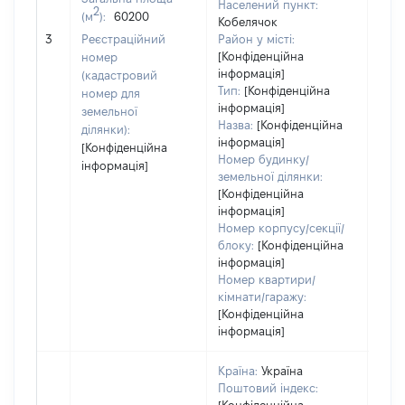
1259
Населений пункт:
2
(м
):
60200
Тип 
Кобелячок
обʼє
3
Реєстраційний
Район у місті:
варт
[Конфіденційна
номер
інформація]
набу
(кадастровий
Тип:
[Конфіденційна
номер для
інформація]
земельної
Назва:
[Конфіденційна
ділянки):
інформація]
[Конфіденційна
Номер будинку/
інформація]
земельної ділянки:
[Конфіденційна
інформація]
Номер корпусу/секції/
блоку:
[Конфіденційна
інформація]
Номер квартири/
кімнати/гаражу:
[Конфіденційна
інформація]
Країна:
Україна
Поштовий індекс: