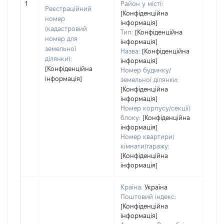
обʼє
1
Район у місті:
Реєстраційний
варт
[Конфіденційна
номер
інформація]
набу
(кадастровий
Тип:
[Конфіденційна
номер для
інформація]
земельної
Назва:
[Конфіденційна
ділянки):
інформація]
[Конфіденційна
Номер будинку/
інформація]
земельної ділянки:
[Конфіденційна
інформація]
Номер корпусу/секції/
блоку:
[Конфіденційна
інформація]
Номер квартири/
кімнати/гаражу:
[Конфіденційна
інформація]
Країна:
Україна
Поштовий індекс:
[Конфіденційна
інформація]