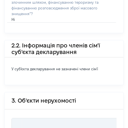
злочинним шляхом, фінансуванню тероризму та
фінансуванню розповсюдження зброї масового
знищення”?
Ні
2.2. Інформація про членів сім'ї
суб'єкта декларування
У суб'єкта декларування не зазначені члени сім'ї
3. Об'єкти нерухомості
ВАР