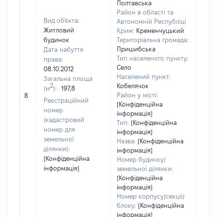
Полтавська
Район в області та
Вид об'єкта:
Автономній Республіці
Житловий
Крим:
Кременчуцький
будинок
Територіальна громада:
Пришибська
Дата набуття
Тип населеного пункту:
права:
Село
08.10.2012
Населений пункт:
Загальна площа
2
Кобелячок
(м
):
197,8
[Не 
Район у місті:
8
Реєстраційний
[Конфіденційна
номер
інформація]
(кадастровий
Тип:
[Конфіденційна
номер для
інформація]
земельної
Назва:
[Конфіденційна
ділянки):
інформація]
[Конфіденційна
Номер будинку/
інформація]
земельної ділянки:
[Конфіденційна
інформація]
Номер корпусу/секції/
блоку:
[Конфіденційна
інформація]