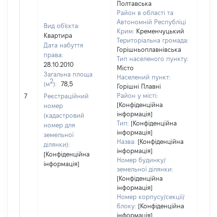
Полтавська
Район в області та
Автономній Республіці
Вид об'єкта:
Крим:
Кременчуцький
Квартира
Територіальна громада:
Дата набуття
Горішньоплавнівська
права:
Тип населеного пункту:
28.10.2010
Місто
Загальна площа
1726
Населений пункт:
2
(м
):
78,5
Тип 
Горішні Плавні
обʼє
Район у місті:
7
Реєстраційний
варт
[Конфіденційна
номер
інформація]
набу
(кадастровий
Тип:
[Конфіденційна
номер для
інформація]
земельної
Назва:
[Конфіденційна
ділянки):
інформація]
[Конфіденційна
Номер будинку/
інформація]
земельної ділянки:
[Конфіденційна
інформація]
Номер корпусу/секції/
блоку:
[Конфіденційна
інформація]