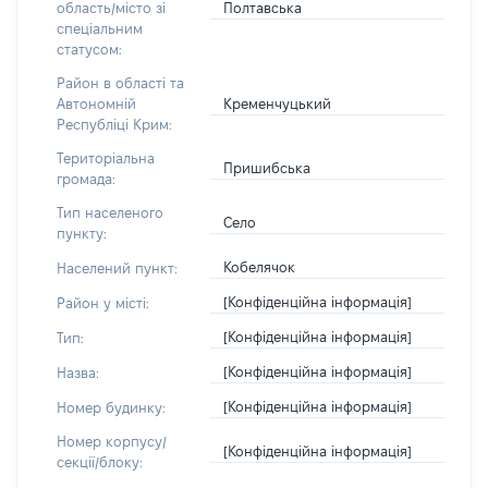
Полтавська
область/місто зі
спеціальним
статусом:
Район в області та
Кременчуцький
Автономній
Республіці Крим:
Територіальна
Пришибська
громада:
Тип населеного
Село
пункту:
Кобелячок
Населений пункт:
[Конфіденційна інформація]
Район у місті:
[Конфіденційна інформація]
Тип:
[Конфіденційна інформація]
Назва:
[Конфіденційна інформація]
Номер будинку:
Номер корпусу/
[Конфіденційна інформація]
секції/блоку: