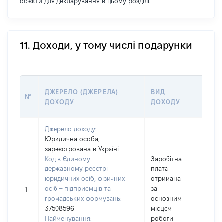
об'єкти для декларування в цьому розділі.
11. Доходи, у тому числі подарунки
РОЗМ
ДЖЕРЕЛО (ДЖЕРЕЛА)
ВИД
№
(ВАРТ
ДОХОДУ
ДОХОДУ
ГРН
Джерело доходу:
Юридична особа,
зареєстрована в Україні
Код в Єдиному
Заробітна
державному реєстрі
плата
юридичних осіб, фізичних
отримана
осіб – підприємців та
за
31168
1
громадських формувань:
основним
37508596
місцем
Найменування:
роботи