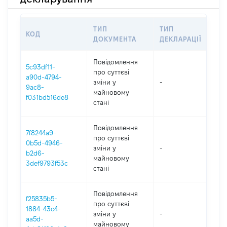
ТИП
ТИП
КОД
ПЕ
ДОКУМЕНТА
ДЕКЛАРАЦІЇ
Повідомлення
5c93df11-
про суттєві
a90d-4794-
зміни y
-
202
9ac8-
майновому
f031bd516de8
стані
Повідомлення
7f8244a9-
про суттєві
0b5d-4946-
зміни y
-
202
b2d6-
майновому
3def9793f53c
стані
Повідомлення
f25835b5-
про суттєві
1884-43c4-
зміни y
-
202
aa5d-
майновому