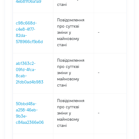
4eb81f06a1a9
стані
Повідомлення
c98c668d-
про суттєві
c4e8-4f77-
зміни y
-
202
82da-
майновому
578966cf5b6d
стані
Повідомлення
ab1363c2-
про суттєві
09fd-4fca-
зміни y
-
202
8cab-
майновому
2fdb0ad4b983
стані
Повідомлення
50bbd48a-
про суттєві
a258-46eb-
зміни y
-
202
9b3e-
майновому
c84aa2366e06
стані