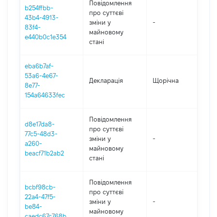
Повідомлення
b254ffbb-
про суттєві
43b4-4913-
зміни y
-
202
83f4-
майновому
e440b0c1e354
стані
eba6b7af-
53a6-4e67-
Декларація
Щорічна
202
8e77-
154a64633fec
Повідомлення
d8e17da8-
про суттєві
77c5-48d3-
зміни y
-
202
a260-
майновому
beacf71b2ab2
стані
Повідомлення
bcbf98cb-
про суттєві
22a4-47f5-
зміни y
-
202
be84-
майновому
caedc67c768b