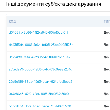
Інші документи суб'єкта декларування
КОД
ТИ
d0403ffa-6c66-44f2-a945-807e15cbf011
Дек
d44353d4-006f-4e6a-bd05-23bb0405523b
Дек
0c21485a-19fa-4328-bd42-f060cd213873
Дек
a55edea9-8dd0-42b8-b7fc-09c9e92a2c4d
Дек
25d9e189-68da-45d3-bea4-624dfdc5bed2
Дек
044e86c3-42f2-42c4-80ff-5bc0f62f59e9
Дек
5d5cdcb4-93fa-4ded-bece-7d8446253c91
Дек