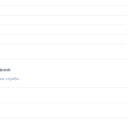
ення:
ння служби