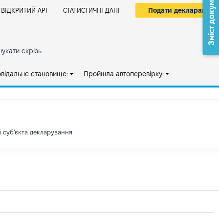
Зміст документа
Подати декларацію
ВІДКРИТИЙ АРІ
СТАТИСТИЧНІ ДАНІ
укати скрізь
овідальне становище:
Пройшла автоперевірку:
і субʼєкта декларування