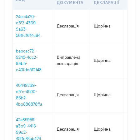
ДОКУМЕНТА
ДЕКЛАРАЦІЇ
24ec4a20-
d5f2-4369-
Декларація
Щорічна
2025
9a63-
561fc1614c64
babcac72-
9245-4dc2-
Виправлена
Щорічна
2024
93b5-
декларація
d40fdd512148
40449239-
d5fc-4500-
Декларація
Щорічна
2024
86b2-
4bb886878ffa
42e35959-
a3b9-4416-
Декларація
Щорічна
2023
99d2-
45f1e78ab424