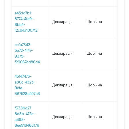
e45dd7b1-
8774-4fe9-
Декларація
Щорічна
2022
8bb4-
f2c94a100712
ccfa7342-
5b72-4f47-
Декларація
Щорічна
2021
9375-
f29067dd86d4
45147473-
a80c-4323-
Декларація
Щорічна
2020
9efe-
367528e507b3
f338bd27-
8d8b-475c-
Декларація
Щорічна
2019
a393-
8ee91846d176