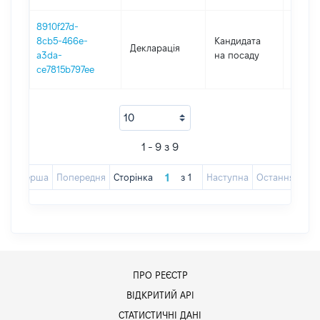
8910f27d-
8cb5-466e-
Кандидата
Декларація
2016
a3da-
на посаду
ce7815b797ee
1 - 9 з 9
Перша
Попередня
Сторінка
з
1
Наступна
Остання
ПРО РЕЄСТР
ВІДКРИТИЙ АРІ
СТАТИСТИЧНІ ДАНІ