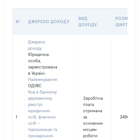
ВИД
РОЗМІР
№
ДЖЕРЕЛО ДОХОДУ
ДОХОДУ
(ВАРТІСТЬ)
Джерело
доходу:
Юридична
особа,
зареєстрована
в Україні
Найменування:
ОДУВС
Код в Єдиному
державному
Заробітна
реєстрі
плата
юридичних
отримана
1
осіб, фізичних
за
2496
осіб –
основним
підприємців та
місцем
громадських
роботи