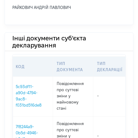
РАЙКОВИЧ АНДРІЙ ПАВЛОВИЧ
Інші документи суб'єкта
декларування
ТИП
ТИП
КОД
ПЕ
ДОКУМЕНТА
ДЕКЛАРАЦІЇ
Повідомлення
5c93df11-
про суттєві
a90d-4794-
зміни y
-
202
9ac8-
майновому
f031bd516de8
стані
Повідомлення
7f8244a9-
про суттєві
0b5d-4946-
зміни y
-
202