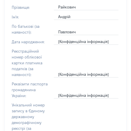
Райкович
Прізвище:
Андрій
Ім'я:
По батькові (за
Павлович
наявності):
[Конфіденційна інформація]
Дата народження:
Реєстраційний
номер облікової
картки платника
податків (за
[Конфіденційна інформація]
наявності):
Реквізити паспорта
громадянина
[Конфіденційна інформація]
України:
Унікальний номер
запису в Єдиному
державному
демографічному
реєстрі (за