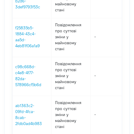
b2d6-
майновому
3def9793f53c
стані
Повідомлення
f25835b5-
про суттєві
1884-43c4-
зміни y
-
202
aa5d-
майновому
4eb81f06a1a9
стані
Повідомлення
c98c668d-
про суттєві
c4e8-4f77-
зміни y
-
202
82da-
майновому
578966cf5b6d
стані
Повідомлення
ab1363c2-
про суттєві
09fd-4fca-
зміни y
-
202
8cab-
майновому
2fdb0ad4b983
стані