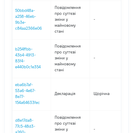
Повідомлення
50bbd48a-
про суттєві
a258-46eb-
зміни y
-
202
9b3e-
майновому
c84aa2366e06
стані
Повідомлення
b254ffbb-
про суттєві
43b4-4913-
зміни y
-
202
83f4-
майновому
e440b0c1e354
стані
eba6b7af-
53a6-4e67-
Декларація
Щорічна
202
8e77-
154a64633fec
Повідомлення
d8e17da8-
про суттєві
77c5-48d3-
зміни y
-
202
a260-