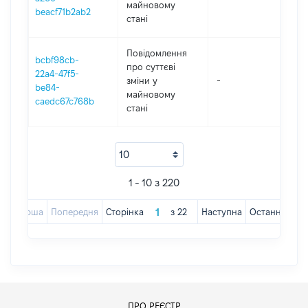
майновому
beacf71b2ab2
стані
Повідомлення
bcbf98cb-
про суттєві
22a4-47f5-
зміни y
-
202
be84-
майновому
caedc67c768b
стані
1 - 10 з 220
Перша
Попередня
Сторінка
з
22
Наступна
Остання
ПРО РЕЄСТР