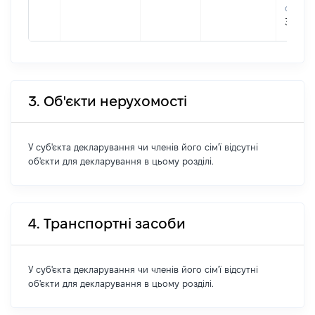
форму
327318
3. Об'єкти нерухомості
У суб'єкта декларування чи членів його сім'ї відсутні
об'єкти для декларування в цьому розділі.
4. Транспортні засоби
У суб'єкта декларування чи членів його сім'ї відсутні
об'єкти для декларування в цьому розділі.