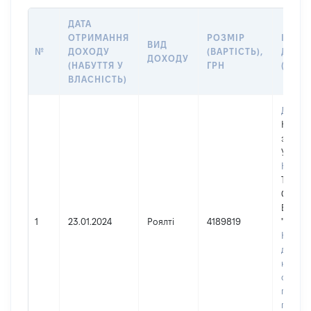
ДАТА
ОТРИМАННЯ
РОЗМІР
ІНФО
ВИД
№
ДОХОДУ
(ВАРТІСТЬ),
ДЖЕР
ДОХОДУ
(НАБУТТЯ У
ГРН
(ДЖЕ
ВЛАСНІСТЬ)
Джере
Юриди
зареєс
Україні
Найме
ТОВАР
ОБМЕ
ВІДПО
1
23.01.2024
Роялті
4189819
"МІА-
Код в 
держав
юридич
фізичн
підпри
грома