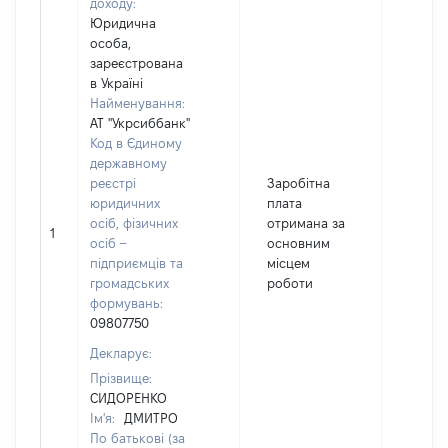
доходу:
Юридична
особа,
зареєстрована
в Україні
Найменування:
АТ "Укрсиббанк"
Код в Єдиному
державному
реєстрі
Заробітна
юридичних
плата
осіб, фізичних
отримана за
1
73690
осіб –
основним
підприємців та
місцем
громадських
роботи
формувань:
09807750
Декларує:
Прізвище:
СИДОРЕНКО
Ім'я:
ДМИТРО
По батькові (за