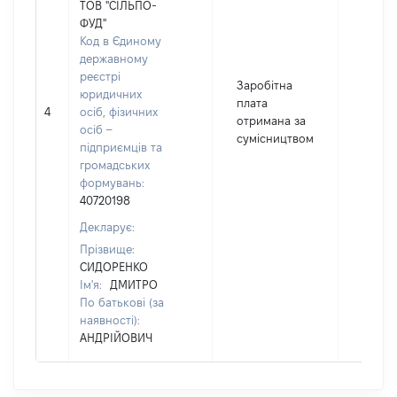
ТОВ "СІЛЬПО-
ФУД"
Код в Єдиному
державному
реєстрі
Заробітна
юридичних
плата
4
осіб, фізичних
455
отримана за
осіб –
сумісництвом
підприємців та
громадських
формувань:
40720198
Декларує:
Прізвище:
СИДОРЕНКО
Ім'я:
ДМИТРО
По батькові (за
наявності):
АНДРІЙОВИЧ