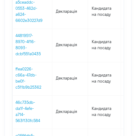
a5ceaddc-
0553-462d-
Кандидата
Декларація
2018
a624-
на посаду
6602e30227d9
44819517-
8970-4f16-
Кандидата
Декларація
2017
8093-
на посаду
dcbf551a0435
ffea0226-
c66a-47db-
Кандидата
Декларація
2017
be0f-
на посаду
c511b9b25362
46c735db-
da1f-4efe-
Кандидата
Декларація
2017
a714-
на посаду
563f130fc584
c059fdb5-