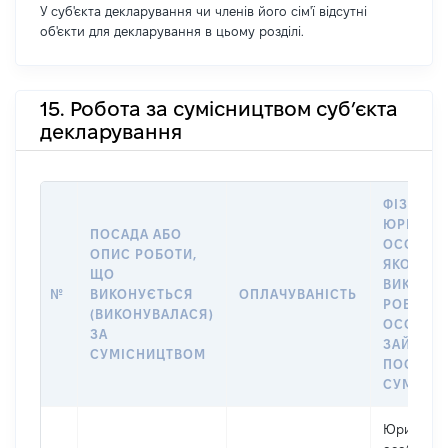
У суб'єкта декларування чи членів його сім'ї відсутні
об'єкти для декларування в цьому розділі.
15. Робота за сумісництвом суб’єкта
декларування
ФІЗИЧНА
ЮРИДИЧ
ПОСАДА АБО
ОСОБА, 
ОПИС РОБОТИ,
ЯКОЇ
ЩО
ВИКОНУ
№
ВИКОНУЄТЬСЯ
ОПЛАЧУВАНІСТЬ
РОБОТА (
(ВИКОНУВАЛАСЯ)
ОСОБА
ЗА
ЗАЙМАЛ
СУМІСНИЦТВОМ
ПОСАДУ 
СУМІСН
Юридичн