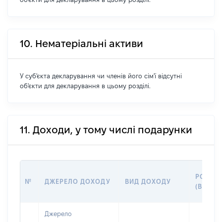
10. Нематеріальні активи
У суб'єкта декларування чи членів його сім'ї відсутні
об'єкти для декларування в цьому розділі.
11. Доходи, у тому числі подарунки
РОЗМІ
№
ДЖЕРЕЛО ДОХОДУ
ВИД ДОХОДУ
(ВАРТІ
Джерело