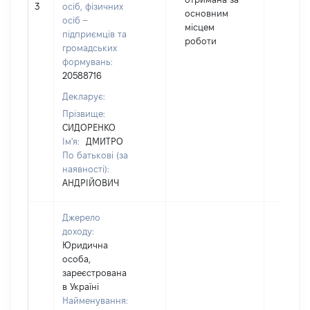
3
осіб, фізичних
19572
основним
осіб –
місцем
підприємців та
роботи
громадських
формувань:
20588716
Декларує:
Прізвище:
СИДОРЕНКО
Ім'я:
ДМИТРО
По батькові (за
наявності):
АНДРІЙОВИЧ
Джерело
доходу:
Юридична
особа,
зареєстрована
в Україні
Найменування: