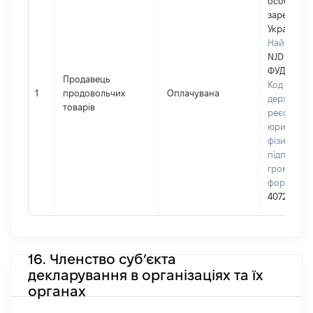
особа,
зареєстро
Україні
Найменув
NJD "СІЛЬ
ФУД"
Продавець
Код в Єди
1
продовольчих
Оплачувана
державно
товарів
реєстрі
юридичних
фізичних о
підприємц
громадськ
формуван
40720198
16. Членство суб’єкта
декларування в організаціях та їх
органах