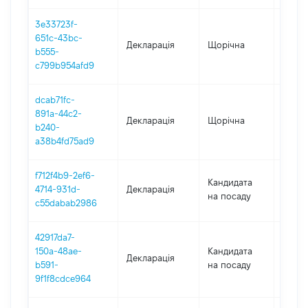
3e33723f-
651c-43bc-
Декларація
Щорічна
2020
b555-
c799b954afd9
dcab71fc-
891a-44c2-
Декларація
Щорічна
2019
b240-
a38b4fd75ad9
f712f4b9-2ef6-
Кандидата
4714-931d-
Декларація
2018
на посаду
c55dabab2986
42917da7-
150a-48ae-
Кандидата
Декларація
2018
b591-
на посаду
9f1f8cdce964