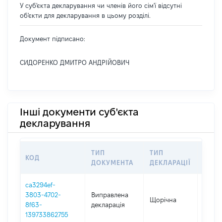
У суб'єкта декларування чи членів його сім'ї відсутні
об'єкти для декларування в цьому розділі.
Документ підписано:
СИДОРЕНКО ДМИТРО АНДРІЙОВИЧ
Інші документи суб'єкта
декларування
ТИП
ТИП
КОД
ПЕРІ
ДОКУМЕНТА
ДЕКЛАРАЦІЇ
ca3294ef-
3803-4702-
Виправлена
Щорічна
2020
8f63-
декларація
139733862755