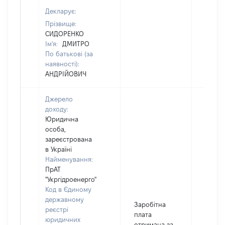
Декларує:
Прізвище:
СИДОРЕНКО
Ім'я:
ДМИТРО
По батькові (за
наявності):
АНДРІЙОВИЧ
Джерело
доходу:
Юридична
особа,
зареєстрована
в Україні
Найменування:
ПрАТ
"Укргідроенерго"
Код в Єдиному
державному
Заробітна
реєстрі
плата
юридичних
отримана за