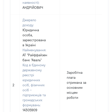
наявності):
АНДРІЙОВИЧ
Джерело
доходу:
Юридична
особа,
зареєстрована
в Україні
Найменування:
АТ "Райффайзен
банк "Аваль"
Код в Єдиному
державному
Заробітна
реєстрі
плата
юридичних
отримана за
2
осіб, фізичних
13456
основним
осіб –
місцем
підприємців та
роботи
громадських
формувань:
14305909