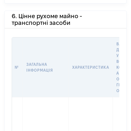
6. Цінне рухоме майно -
транспортні засоби
ВАРТІС
ДАТУ 
У ВЛАС
ВОЛОД
ЗАГАЛЬНА
№
ХАРАКТЕРИСТИКА
КОРИС
ІНФОРМАЦІЯ
АБО З
ОСТА
ГРОШ
ОЦІНК