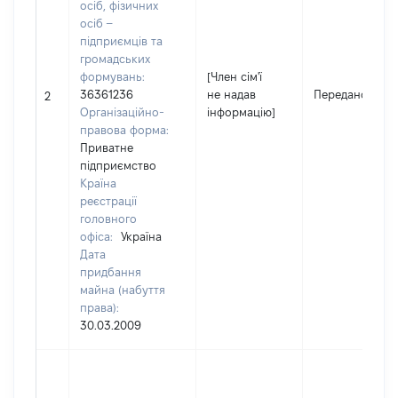
осіб, фізичних
осіб –
підприємців та
громадських
формувань:
[Член сім'ї
36361236
не надав
Передано
2
Організаційно-
інформацію]
правова форма:
Приватне
підприємство
Країна
реєстрації
головного
офіса:
Україна
Дата
придбання
майна (набуття
права):
30.03.2009