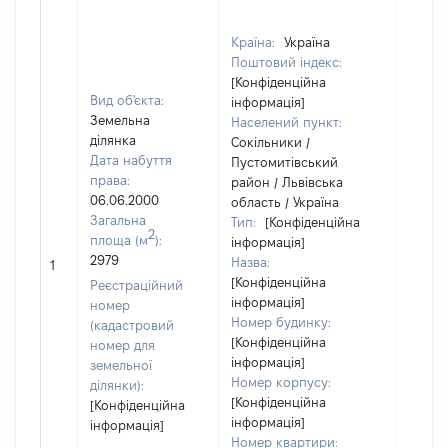
Країна:
Україна
Поштовий індекс:
[Конфіденційна
Вид об'єкта:
інформація]
Земельна
Населений пункт:
ділянка
Сокільники /
Дата набуття
Пустомитівський
права:
район / Львівська
06.06.2000
область / Україна
Загальна
Тип:
[Конфіденційна
2
площа (м
):
інформація]
2979
Назва:
[Не ві
1
[Конфіденційна
Реєстраційний
інформація]
номер
Номер будинку:
(кадастровий
[Конфіденційна
номер для
інформація]
земельної
Номер корпусу:
ділянки):
[Конфіденційна
[Конфіденційна
інформація]
інформація]
Номер квартири: