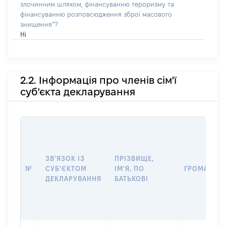
злочинним шляхом, фінансуванню тероризму та
фінансуванню розповсюдження зброї масового
знищення”?
Ні
2.2. Інформація про членів сім'ї
суб'єкта декларування
ЗВ'ЯЗОК ІЗ
ПРІЗВИЩЕ,
№
СУБ'ЄКТОМ
ІМ'Я, ПО
ГРОМАДЯН
ДЕКЛАРУВАННЯ
БАТЬКОВІ