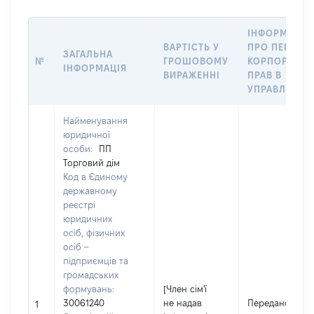
ІНФОРМАЦІЯ
ВАРТІСТЬ У
ПРО ПЕРЕДА
ЗАГАЛЬНА
№
ГРОШОВОМУ
КОРПОРАТИВ
ІНФОРМАЦІЯ
ВИРАЖЕННІ
ПРАВ В
УПРАВЛІННЯ
Найменування
юридичної
особи:
ПП
Торговий дім
Код в Єдиному
державному
реєстрі
юридичних
осіб, фізичних
осіб –
підприємців та
громадських
формувань:
[Член сім'ї
30061240
не надав
Передано
1