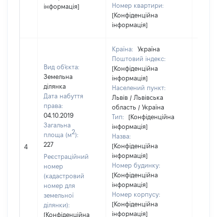
Номер квартири:
інформація]
[Конфіденційна
інформація]
Країна:
Україна
Поштовий індекс:
Вид об'єкта:
[Конфіденційна
Земельна
інформація]
ділянка
Населений пункт:
Дата набуття
Львів / Львівська
права:
область / Україна
04.10.2019
Тип:
[Конфіденційна
Загальна
інформація]
2
площа (м
):
Назва:
227
[Конфіденційна
[Не ві
4
інформація]
Реєстраційний
Номер будинку:
номер
[Конфіденційна
(кадастровий
інформація]
номер для
Номер корпусу:
земельної
[Конфіденційна
ділянки):
інформація]
[Конфіденційна