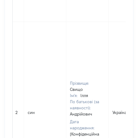
Прізвище:
Свищо
Ім'я:
Ілля
По батькові (за
наявності):
2
син
Україна
Андрійович
Дата
народження:
[Конфіденційна