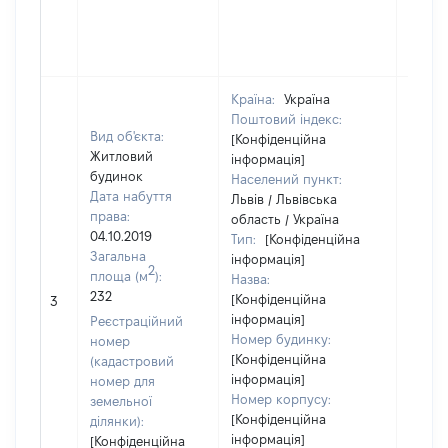
Країна:
Україна
Поштовий індекс:
Вид об'єкта:
[Конфіденційна
Житловий
інформація]
будинок
Населений пункт:
Дата набуття
Львів / Львівська
права:
область / Україна
04.10.2019
Тип:
[Конфіденційна
Загальна
інформація]
2
площа (м
):
Назва:
232
[Конфіденційна
[Не ві
3
інформація]
Реєстраційний
Номер будинку:
номер
[Конфіденційна
(кадастровий
інформація]
номер для
Номер корпусу:
земельної
[Конфіденційна
ділянки):
інформація]
[Конфіденційна