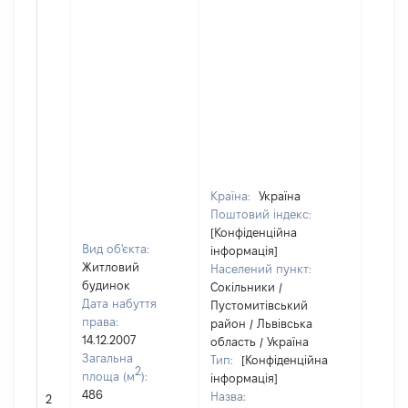
Країна:
Україна
Поштовий індекс:
[Конфіденційна
Вид об'єкта:
інформація]
Житловий
Населений пункт:
будинок
Сокільники /
Дата набуття
Пустомитівський
права:
район / Львівська
14.12.2007
область / Україна
Загальна
Тип:
[Конфіденційна
2
площа (м
):
інформація]
486
Назва:
[Не ві
2