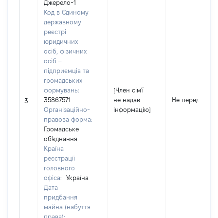
Джерело-1
Код в Єдиному
державному
реєстрі
юридичних
осіб, фізичних
осіб –
підприємців та
громадських
формувань:
[Член сім'ї
35867571
не надав
Не передано
3
Організаційно-
інформацію]
правова форма:
Громадське
об'єднання
Країна
реєстрації
головного
офіса:
Україна
Дата
придбання
майна (набуття
права):