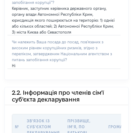
запобігання корупції”?
Керівник, заступник керівника державного органу,
органу влади Автономної Республіки Крим,
юрисдикція якого поширюється на територію: 1) однієї
або кількох областей; 2) Автономної Республіки Крим;
3) міста Києва або Севастополя
Чи належить Ваша посада до посад, пов'язаних з
високим рівнем корупційних ризиків, згідно з
переліком, затвердженим Національним агентством з
питань запобігання корупції?
Ні
2.2. Інформація про членів сім'ї
суб'єкта декларування
ЗВ'ЯЗОК ІЗ
ПРІЗВИЩЕ,
№
СУБ'ЄКТОМ
ІМ'Я, ПО
ГРОМАДЯН
ДЕКЛАРУВАННЯ
БАТЬКОВІ