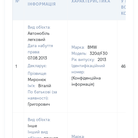
№
ХАРАКТЕРИСТИКА
У ВЛАС
ІНФОРМАЦІЯ
ВОЛОДІ
КОРИС
Вид об'єкта:
Автомобіль
легковий
Дата набуття
Марка:
BMW
права:
Модель:
320d/F30
07.08.2013
Рік випуску:
2013
Декларує:
Ідентифікаційний
1
465667
номер:
Прізвище:
[Конфіденційна
Миронюк
інформація]
Ім'я:
Віталій
По батькові (за
наявності):
Григорович
Вид об'єкта:
Інше
Інший вид
Марка: