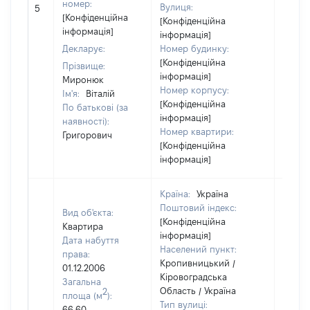
номер:
Вулиця:
5
88203
[Конфіденційна
[Конфіденційна
інформація]
інформація]
Декларує:
Номер будинку:
[Конфіденційна
Прізвище:
інформація]
Миронюк
Номер корпусу:
Ім'я:
Віталій
[Конфіденційна
По батькові (за
інформація]
наявності):
Номер квартири:
Григорович
[Конфіденційна
інформація]
Країна:
Україна
Поштовий індекс:
Вид об'єкта:
[Конфіденційна
Квартира
інформація]
Дата набуття
Населений пункт:
права:
Кропивницький /
01.12.2006
Кіровоградська
Загальна
Область / Україна
2
площа (м
):
Тип вулиці:
66.60