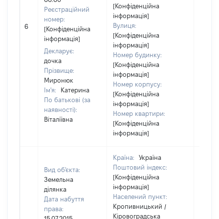
[Конфіденційна
Реєстраційний
інформація]
номер:
[Не
Вулиця:
6
[Конфіденційна
відом
[Конфіденційна
інформація]
інформація]
Декларує:
Номер будинку:
дочка
[Конфіденційна
Прізвище:
інформація]
Миронюк
Номер корпусу:
Ім'я:
Катерина
[Конфіденційна
По батькові (за
інформація]
наявності):
Номер квартири:
Віталіївна
[Конфіденційна
інформація]
Країна:
Україна
Поштовий індекс:
Вид об'єкта:
[Конфіденційна
Земельна
інформація]
ділянка
Населений пункт:
Дата набуття
Кропивницький /
права:
Кіровоградська
15.07.2015