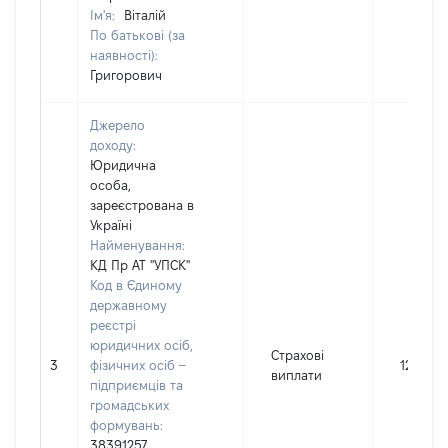
Ім'я:
Віталій
По батькові (за
наявності):
Григорович
Джерело
доходу:
Юридична
особа,
зареєстрована в
Україні
Найменування:
КД Пр АТ "УПСК"
Код в Єдиному
державному
реєстрі
юридичних осіб,
Страхові
3
фізичних осіб –
121000
виплати
підприємців та
громадських
формувань:
38391257