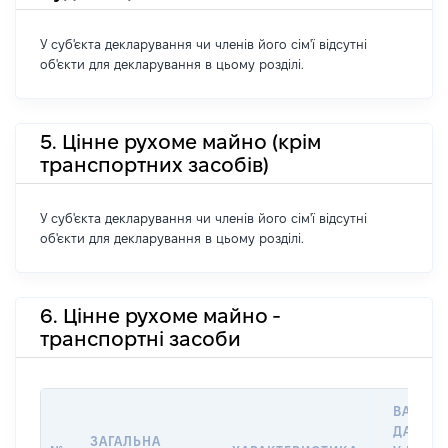
У суб'єкта декларування чи членів його сім'ї відсутні
об'єкти для декларування в цьому розділі.
5. Цінне рухоме майно (крім
транспортних засобів)
У суб'єкта декларування чи членів його сім'ї відсутні
об'єкти для декларування в цьому розділі.
6. Цінне рухоме майно -
транспортні засоби
ВАРТІС
ДАТУ Н
ЗАГАЛЬНА