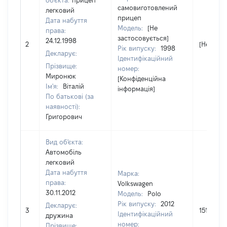
об'єкта:
прицеп
самовиготовлений
легковий
прицеп
Дата набуття
Модель:
[Не
права:
застосовується]
24.12.1998
2
[Не відо
Рік випуску:
1998
Декларує:
Ідентифікаційний
Прізвище:
номер:
Миронюк
[Конфіденційна
Ім'я:
Віталій
інформація]
По батькові (за
наявності):
Григорович
Вид об'єкта:
Автомобіль
легковий
Дата набуття
Марка:
права:
Volkswagen
30.11.2012
Модель:
Polo
Рік випуску:
2012
Декларує:
3
151500
Ідентифікаційний
дружина
номер:
Прізвище: