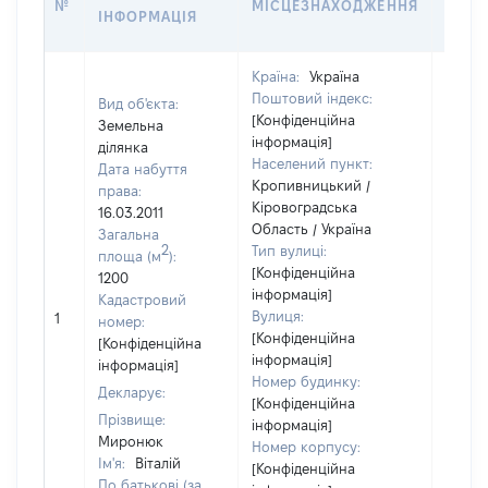
№
МІСЦЕЗНАХОДЖЕННЯ
НА Д
ІНФОРМАЦІЯ
НАБУ
Країна:
Україна
Поштовий індекс:
Вид об'єкта:
[Конфіденційна
Земельна
інформація]
ділянка
Населений пункт:
Дата набуття
Кропивницький /
права:
Кіровоградська
16.03.2011
Область / Україна
Загальна
2
Тип вулиці:
площа (м
):
[Конфіденційна
1200
інформація]
Кадастровий
Вулиця:
1
15920
номер:
[Конфіденційна
[Конфіденційна
інформація]
інформація]
Номер будинку:
Декларує:
[Конфіденційна
Прізвище:
інформація]
Миронюк
Номер корпусу:
Ім'я:
Віталій
[Конфіденційна
По батькові (за