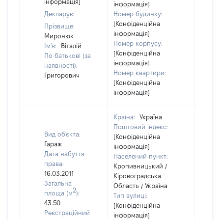
інформація]
інформація]
Декларує:
Номер будинку:
[Конфіденційна
Прізвище:
інформація]
Миронюк
Номер корпусу:
Ім'я:
Віталій
[Конфіденційна
По батькові (за
інформація]
наявності):
Номер квартири:
Григорович
[Конфіденційна
інформація]
Країна:
Україна
Поштовий індекс:
Вид об'єкта:
[Конфіденційна
Гараж
інформація]
Дата набуття
Населений пункт:
права:
Кропивницький /
16.03.2011
Кіровоградська
Загальна
Область / Україна
2
площа (м
):
Тип вулиці:
43.50
[Конфіденційна
Реєстраційний
інформація]