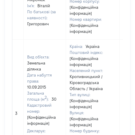
Номер корпусу:
Ім'я:
Віталій
[Конфіденційна
По батькові (за
інформація]
наявності):
Номер квартири:
Григорович
[Конфіденційна
інформація]
Країна:
Україна
Поштовий індекс:
Вид об'єкта:
[Конфіденційна
Земельна
інформація]
ділянка
Населений пункт:
Дата набуття
Кропивницький /
права:
Кіровоградська
10.09.2015
Область / Україна
Загальна
Тип вулиці:
2
площа (м
):
30
[Конфіденційна
Кадастровий
інформація]
номер:
Вулиця:
3
9000
[Конфіденційна
[Конфіденційна
інформація]
інформація]
Декларує:
Номер будинку: