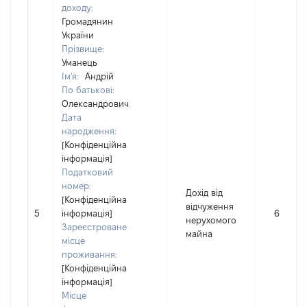
доходу:
Громадянин
України
Прізвище:
Уманець
Ім'я:
Андрій
По батькові:
Олександрович
Дата
народження:
[Конфіденційна
інформація]
Податковий
номер:
Дохід від
[Конфіденційна
відчуження
5
інформація]
60304
нерухомого
Зареєстроване
майна
місце
проживання:
[Конфіденційна
інформація]
Місце