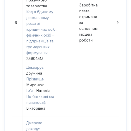
пожежного
Заробітна
товариства
плата
Код в Єдиному
отримана
державному
6
за
160
реєстрі
основним
юридичних осіб,
місцем
фізичних осіб –
роботи
підприємців та
громадських
формувань:
23904313
Декларує:
дружина
Прізвище:
Миронюк
Ім'я:
Наталія
По батькові (за
наявності):
Вікторівна
Джерело
доходу: