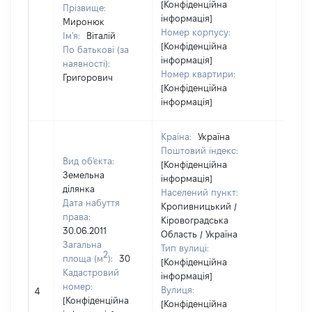
[Конфіденційна
Прізвище:
інформація]
Миронюк
Номер корпусу:
Ім'я:
Віталій
[Конфіденційна
По батькові (за
інформація]
наявності):
Номер квартири:
Григорович
[Конфіденційна
інформація]
Країна:
Україна
Поштовий індекс:
Вид об'єкта:
[Конфіденційна
Земельна
інформація]
ділянка
Населений пункт:
Дата набуття
Кропивницький /
права:
Кіровоградська
30.06.2011
Область / Україна
Загальна
Тип вулиці:
2
площа (м
):
30
[Конфіденційна
Кадастровий
інформація]
[Не
номер:
Вулиця:
4
відом
[Конфіденційна
[Конфіденційна