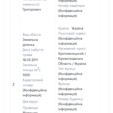
інформація]
наявності):
Номер квартири:
Григорович
[Конфіденційна
інформація]
Країна:
Україна
Поштовий індекс:
Вид об'єкта:
[Конфіденційна
Земельна
інформація]
ділянка
Населений пункт:
Дата набуття
Кропивницький /
права:
Кіровоградська
16.03.2011
Область / Україна
Загальна
2
Тип вулиці:
площа (м
):
[Конфіденційна
1000
інформація]
Кадастровий
Вулиця:
2
92769
номер:
[Конфіденційна
[Конфіденційна
інформація]
інформація]
Номер будинку:
Декларує:
[Конфіденційна
Прізвище:
інформація]
Миронюк