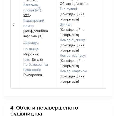
Область / Україна
Загальна
2
Тип вулиці:
площа (м
):
[Конфіденційна
2225
інформація]
Кадастровий
Вулиця:
7
17373
номер:
[Конфіденційна
[Конфіденційна
інформація]
інформація]
Номер будинку:
Декларує:
[Конфіденційна
Прізвище:
інформація]
Миронюк
Номер корпусу:
Ім'я:
Віталій
[Конфіденційна
По батькові (за
інформація]
наявності):
Номер квартири:
Григорович
[Конфіденційна
інформація]
4. Об'єкти незавершеного
будівництва