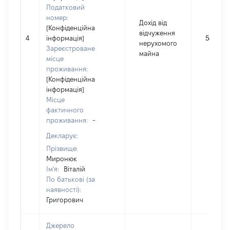
Податковий
номер:
Дохід від
[Конфіденційна
відчуження
4
інформація]
54279
нерухомого
Зареєстроване
майна
місце
проживання:
[Конфіденційна
інформація]
Місце
фактичного
проживання:
-
Декларує:
Прізвище:
Миронюк
Ім'я:
Віталій
По батькові (за
наявності):
Григорович
Джерело