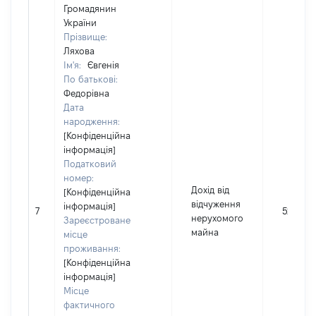
Громадянин
України
Прізвище:
Ляхова
Ім'я:
Євгенія
По батькові:
Федорівна
Дата
народження:
[Конфіденційна
інформація]
Податковий
номер:
Дохід від
[Конфіденційна
відчуження
інформація]
7
52142
нерухомого
Зареєстроване
майна
місце
проживання:
[Конфіденційна
інформація]
Місце
фактичного