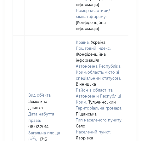
інформація]
Номер квартири/
кімнати/гаражу:
[Конфіденційна
інформація]
Країна:
Україна
Поштовий індекс:
[Конфіденційна
інформація]
Автономна Республіка
Крим/область/місто зі
спеціальним статусом:
Вінницька
Район в області та
Вид об'єкта:
Автономній Республіці
Земельна
Крим:
Тульчинський
ділянка
Територіальна громада:
Дата набуття
Піщанська
Тип населеного пункту:
права:
Село
08.02.2014
Населений пункт:
Загальна площа
2
Яворівка
(м
):
1713
[Не