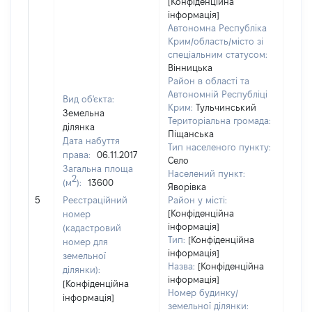
[Конфіденційна
інформація]
Автономна Республіка
Крим/область/місто зі
спеціальним статусом:
Вінницька
Район в області та
Автономній Республіці
Вид об'єкта:
Крим:
Тульчинський
Земельна
Територіальна громада:
ділянка
Піщанська
Дата набуття
Тип населеного пункту:
права:
06.11.2017
Село
Загальна площа
Населений пункт:
2
(м
):
13600
Яворівка
[Не
5
Реєстраційний
Район у місті:
заст
[Конфіденційна
номер
інформація]
(кадастровий
Тип:
[Конфіденційна
номер для
інформація]
земельної
Назва:
[Конфіденційна
ділянки):
інформація]
[Конфіденційна
Номер будинку/
інформація]
земельної ділянки: