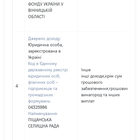
ФОНДУ УКРАЇНИ У
ВІННИЦЬКІЙ
ОБЛАСТІ
Джерело доходу:
Юридична особа,
зареєстрована в
Україні
Код в Єдиному
державному реєстрі
Інше
юридичних осіб,
інші доходи,крім сум
фізичних осіб –
грошового
4
підприємців та
забезпечення,грошових
громадських
винагород та інших
формувань:
виплат
04325986
Найменування:
ПІЩАНСЬКА
СЕЛИЩНА РАДА