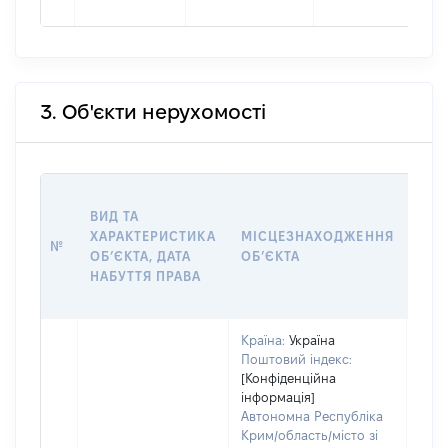
3. Об'єкти нерухомості
ВАР
ВИД ТА
ДАТ
ХАРАКТЕРИСТИКА
МІСЦЕЗНАХОДЖЕННЯ
ПРА
№
ОБʼЄКТА, ДАТА
ОБʼЄКТА
ОС
НАБУТТЯ ПРАВА
ГР
ОЦІ
Країна:
Україна
Поштовий індекс:
[Конфіденційна
інформація]
Автономна Республіка
Крим/область/місто зі