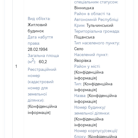
спеціальним статусом:
Вінницька
Район в області та
Вид об'єкта:
Автономній Республіці
Житловий
Крим:
Тульчинський
будинок
Територіальна громада:
Дата набуття
Піщанська
Тип населеного пункту:
права:
Село
28.02.1994
Населений пункт:
Загальна площа
2
Яворівка
(м
):
60,2
[Не
1
Район у місті:
заст
Реєстраційний
[Конфіденційна
номер
інформація]
(кадастровий
Тип:
[Конфіденційна
номер для
інформація]
земельної
Назва:
[Конфіденційна
ділянки):
інформація]
[Конфіденційна
Номер будинку/
інформація]
земельної ділянки:
[Конфіденційна
інформація]
Номер корпусу/секції/
блоку:
[Конфіденційна