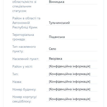
Вінницька
область/місто зі
спеціальним
статусом:
Район в області та
Тульчинський
Автономній
Республіці Крим:
Територіальна
Піщанська
громада:
Тип населеного
Село
пункту:
Яворівка
Населений пункт:
[Конфіденційна інформація]
Район у місті:
[Конфіденційна інформація]
Тип:
[Конфіденційна інформація]
Назва:
[Конфіденційна інформація]
Номер будинку:
Номер корпусу/
[Конфіденційна інформація]
секції/блоку: