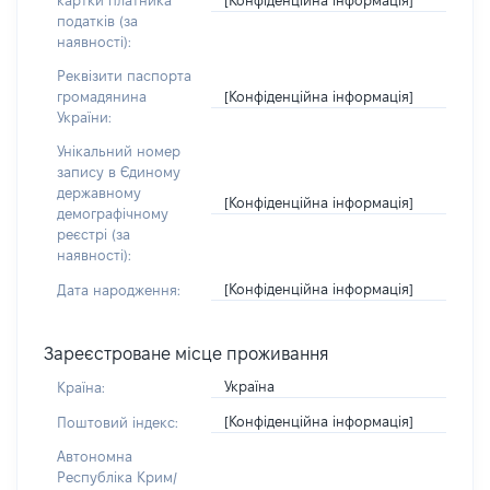
картки платника
податків (за
наявності):
Реквізити паспорта
[Конфіденційна інформація]
громадянина
України:
Унікальний номер
запису в Єдиному
державному
[Конфіденційна інформація]
демографічному
реєстрі (за
наявності):
[Конфіденційна інформація]
Дата народження:
Зареєстроване місце проживання
Україна
Країна:
[Конфіденційна інформація]
Поштовий індекс:
Автономна
Республіка Крим/