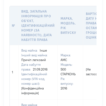
ВИД, ЗАГАЛЬНА
ВАРТІСТЬ Н
ІНФОРМАЦІЯ ПРО
МАРКА,
ДАТУ НАБУТ
ОБʼЄКТ,
МОДЕЛЬ,
ПРАВА АБО 
№
ІДЕНТИФІКАЦІЙНИЙ
РІК
ОСТАННЬО
НОМЕР (ЗА
ВИПУСКУ
ГРОШОВО
НАЯВНОСТІ), ДАТА
ОЦІНКОЮ, 
НАБУТТЯ ПРАВА
Вид майна:
Інше
Інший вид майна:
Марка:
Причіп легковий
АМС
Дата набуття
Модель:
права:
21.09.2016
500
[Не
1
Ідентифікаційний
СТАРКОНЬ
застосовуєть
номер (VIN-код,
Рік
номер шасі):
випуску:
[Конфіденційна
2016
інформація]
Вид майна: