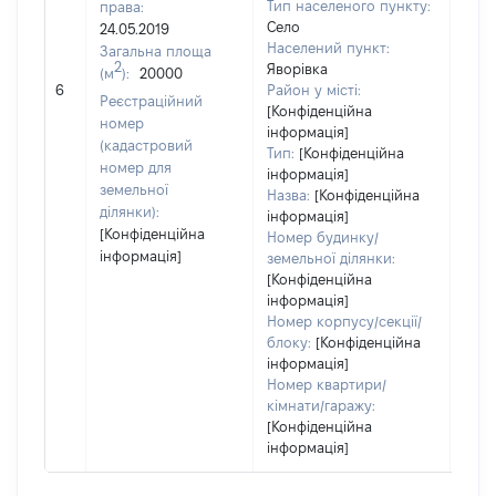
Тип населеного пункту:
права:
Село
24.05.2019
Населений пункт:
Загальна площа
2
Яворівка
(м
):
20000
[Не
6
Район у місті:
заст
Реєстраційний
[Конфіденційна
номер
інформація]
(кадастровий
Тип:
[Конфіденційна
номер для
інформація]
земельної
Назва:
[Конфіденційна
ділянки):
інформація]
[Конфіденційна
Номер будинку/
інформація]
земельної ділянки:
[Конфіденційна
інформація]
Номер корпусу/секції/
блоку:
[Конфіденційна
інформація]
Номер квартири/
кімнати/гаражу:
[Конфіденційна
інформація]