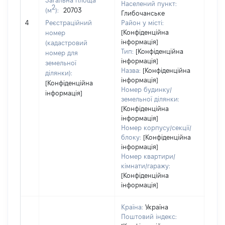
Загальна площа
Населений пункт:
2
(м
):
20703
Глибочанське
[Не
4
Реєстраційний
Район у місті:
заст
[Конфіденційна
номер
інформація]
(кадастровий
Тип:
[Конфіденційна
номер для
інформація]
земельної
Назва:
[Конфіденційна
ділянки):
інформація]
[Конфіденційна
Номер будинку/
інформація]
земельної ділянки:
[Конфіденційна
інформація]
Номер корпусу/секції/
блоку:
[Конфіденційна
інформація]
Номер квартири/
кімнати/гаражу:
[Конфіденційна
інформація]
Країна:
Україна
Поштовий індекс: