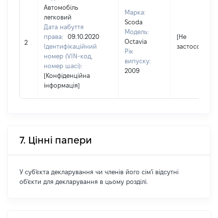
Автомобіль
Марка:
легковий
Scoda
Дата набуття
Модель:
права:
09.10.2020
[Не
Octavia
2
Ідентифікаційний
застосовуєть
Рік
номер (VIN-код,
випуску:
номер шасі):
2009
[Конфіденційна
інформація]
7. Цінні папери
У суб'єкта декларування чи членів його сім'ї відсутні
об'єкти для декларування в цьому розділі.