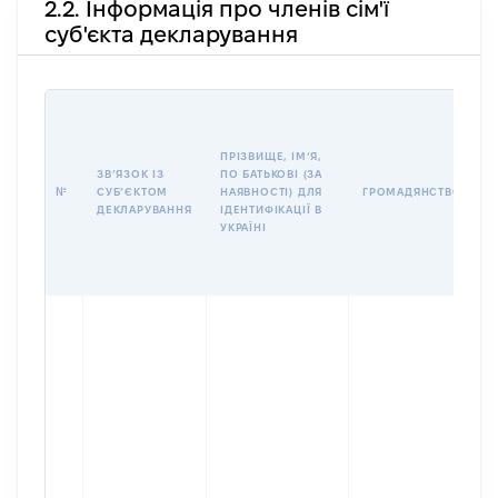
2.2. Інформація про членів сім'ї
суб'єкта декларування
П
І
Б
ПРІЗВИЩЕ, ІМʼЯ,
І
ЗВʼЯЗОК ІЗ
ПО БАТЬКОВІ (ЗА
№
СУБʼЄКТОМ
НАЯВНОСТІ) ДЛЯ
ГРОМАДЯНСТВО
У
ДЕКЛАРУВАННЯ
ІДЕНТИФІКАЦІЇ В
Д
УКРАЇНІ