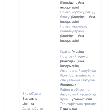
[Конфіденційна
інформація]
Номер корпусу/секції/
блоку:
[Конфіденційна
інформація]
Номер квартири/
кімнати/гаражу:
[Конфіденційна
інформація]
Країна:
Україна
Поштовий індекс:
[Конфіденційна
інформація]
Автономна Республіка
Крим/область/місто зі
спеціальним статусом:
Вінницька
Район в області та
Вид об'єкта:
Автономній Республіці
Земельна
Крим:
Тульчинський
ділянка
Територіальна громада:
Дата набуття
Піщанська