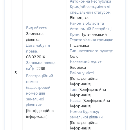
Автономна Республіка
Крим/область/місто зі
спеціальним статусом:
Вінницька
Район в області та
Вид об'єкта:
Автономній Республіці
Земельна
Крим:
Тульчинський
ділянка
Територіальна громада:
Дата набуття
Піщанська
Тип населеного пункту:
права:
Село
08.02.2014
Населений пункт:
Загальна площа
2
Яворівка
(м
):
2266
[Не
3
Район у місті:
заст
Реєстраційний
[Конфіденційна
номер
інформація]
(кадастровий
Тип:
[Конфіденційна
номер для
інформація]
земельної
Назва:
[Конфіденційна
ділянки):
інформація]
[Конфіденційна
Номер будинку/
інформація]
земельної ділянки:
[Конфіденційна
інформація]