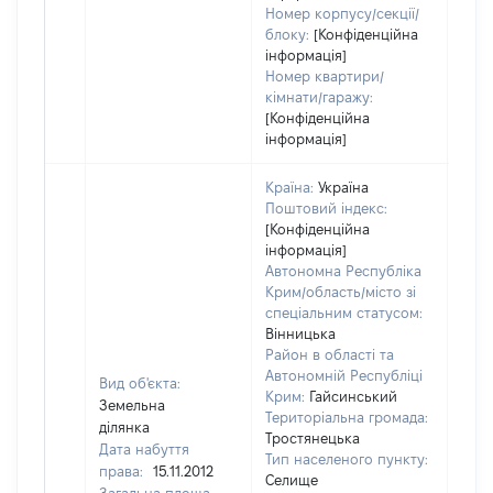
Номер корпусу/секції/
блоку:
[Конфіденційна
інформація]
Номер квартири/
кімнати/гаражу:
[Конфіденційна
інформація]
Країна:
Україна
Поштовий індекс:
[Конфіденційна
інформація]
Автономна Республіка
Крим/область/місто зі
спеціальним статусом:
Вінницька
Район в області та
Автономній Республіці
Вид об'єкта:
Крим:
Гайсинський
Земельна
Територіальна громада:
ділянка
Тростянецька
Дата набуття
Тип населеного пункту:
права:
15.11.2012
Селище