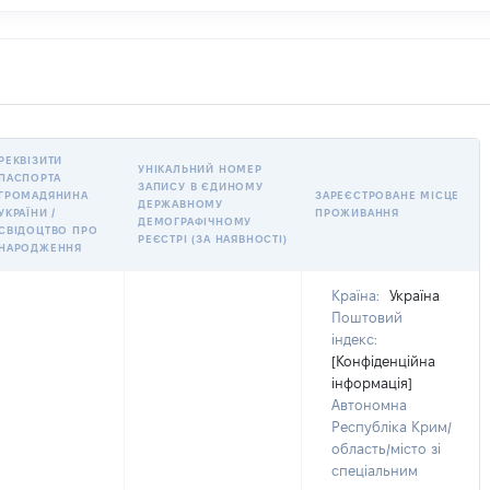
РЕКВІЗИТИ
УНІКАЛЬНИЙ НОМЕР
ПАСПОРТА
ЗАПИСУ В ЄДИНОМУ
ГРОМАДЯНИНА
ЗАРЕЄСТРОВАНЕ МІСЦЕ
ДЕРЖАВНОМУ
УКРАЇНИ /
ПРОЖИВАННЯ
ДЕМОГРАФІЧНОМУ
СВІДОЦТВО ПРО
РЕЄСТРІ (ЗА НАЯВНОСТІ)
НАРОДЖЕННЯ
Країна:
Україна
Поштовий
індекс:
[Конфіденційна
інформація]
Автономна
Республіка Крим/
область/місто зі
спеціальним