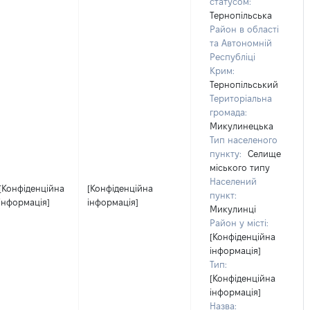
статусом:
Тернопільська
Район в області
та Автономній
Республіці
Крим:
Тернопільський
Територіальна
громада:
Микулинецька
Тип населеного
пункту:
Селище
міського типу
Населений
[Конфіденційна
[Конфіденційна
пункт:
інформація]
інформація]
Микулинці
Район у місті:
[Конфіденційна
інформація]
Тип:
[Конфіденційна
інформація]
Назва: