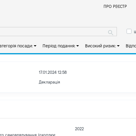
Й
ПРО РЕЄСТР
ш
атегорія посади:
Період подання:
Високий ризик:
Відп
17.01.2024 12:58
Декларація
2022
ого самоврядування (охоплює