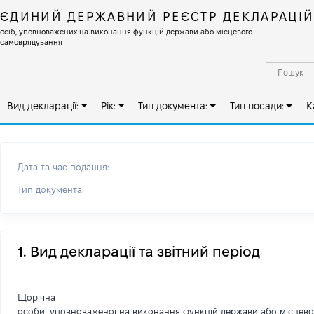
ЄДИНИЙ ДЕРЖАВНИЙ РЕЄСТР ДЕКЛАРАЦІ
осіб, уповноважених на виконання функцій держави або місцевого
самоврядування
Вид декларації:
Рік:
Тип документа:
Тип посади:
К
Дата та час подання:
Тип документа:
1. Вид декларації та звітний період
Щорічна
особи, уповноваженої на виконання функцій держави або місцев