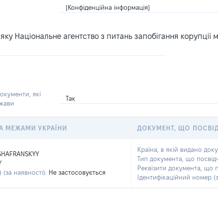
[Конфіденційна інформація]
ку Національне агентство з питань запобігання корупції 
окументи, які
Так
ржави
 ЗА МЕЖАМИ УКРАЇНИ
ДОКУМЕНТ, ЩО ПОСВІ
Країна, в якій видано док
SHAFRANSKYY
Тип документа, що посвід
Y
Реквізити документа, що 
 (за наявності):
Не застосовується
Ідентифікаційний номер (з