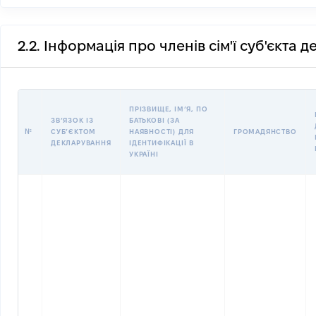
2.2. Інформація про членів сім'ї суб'єкта 
ПРІЗВИЩЕ, ІМʼЯ, ПО
ЗВʼЯЗОК ІЗ
БАТЬКОВІ (ЗА
№
СУБʼЄКТОМ
НАЯВНОСТІ) ДЛЯ
ГРОМАДЯНСТВО
ДЕКЛАРУВАННЯ
ІДЕНТИФІКАЦІЇ В
УКРАЇНІ