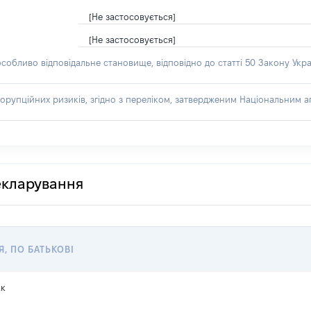
[Не застосовується]
[Не застосовується]
особливо відповідальне становище, відповідно до статті 50 Закону Укра
орупційних ризиків, згідно з переліком, затвердженим Національним аг
декларування
Я, ПО БАТЬКОВІ
ак