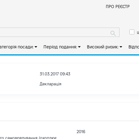
Й
ПРО РЕЄСТР
ш
атегорія посади:
Період подання:
Високий ризик:
Відп
31.03.2017 09:43
Декларація
2016
ого самоврядування (охоплює