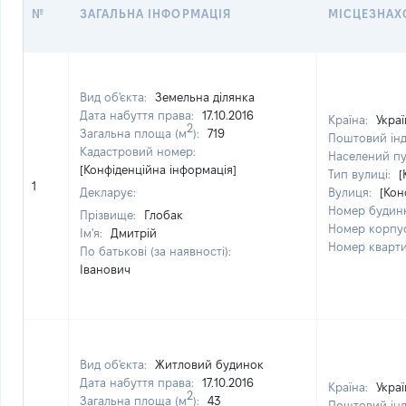
№
ЗАГАЛЬНА ІНФОРМАЦІЯ
МІСЦЕЗНАХ
Вид об'єкта:
Земельна ділянка
Дата набуття права:
17.10.2016
Країна:
Украї
2
Загальна площа (м
):
719
Поштовий ін
Кадастровий номер:
Населений п
[Конфіденційна інформація]
Тип вулиці:
[
1
Декларує:
Вулиця:
[Кон
Номер будин
Прізвище:
Глобак
Номер корпу
Ім'я:
Дмитрій
Номер кварт
По батькові (за наявності):
Іванович
Вид об'єкта:
Житловий будинок
Дата набуття права:
17.10.2016
Країна:
Украї
2
Загальна площа (м
):
43
Поштовий ін