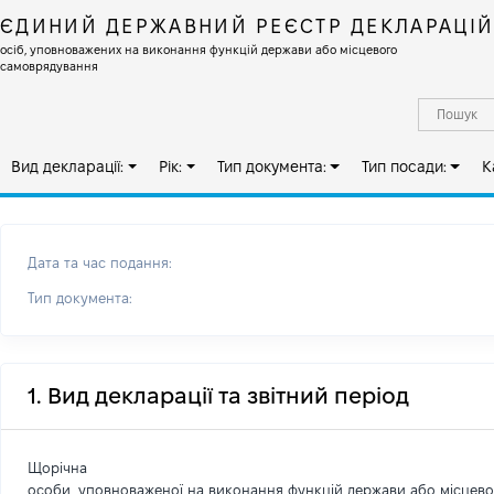
ЄДИНИЙ ДЕРЖАВНИЙ РЕЄСТР ДЕКЛАРАЦІ
осіб, уповноважених на виконання функцій держави або місцевого
самоврядування
Вид декларації:
Рік:
Тип документа:
Тип посади:
К
Дата та час подання:
Тип документа:
1. Вид декларації та звітний період
Щорічна
особи, уповноваженої на виконання функцій держави або місцев