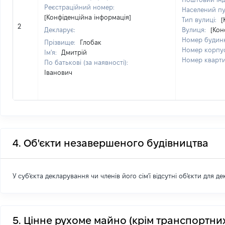
Реєстраційний номер:
Населений п
[Конфіденційна інформація]
Тип вулиці:
[
2
Декларує:
Вулиця:
[Кон
Номер будин
Прізвище:
Глобак
Номер корпу
Ім'я:
Дмитрій
Номер кварт
По батькові (за наявності):
Іванович
4. Об'єкти незавершеного будівництва
У суб'єкта декларування чи членів його сім'ї відсутні об'єкти для д
5. Цінне рухоме майно (крім транспортних