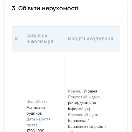
3. Об'єкти нерухомості
ВАРТ
ЗАГАЛЬНА
№
МІСЦЕЗНАХОДЖЕННЯ
НА Д
ІНФОРМАЦІЯ
НАБУ
Країна:
Україна
Поштовий індекс:
Вид об'єкта:
[Конфіденційна
Житловий
інформація]
будинок
Населений пункт:
Дата набуття
Баранівка /
права:
Баранівський район
17.06.1999