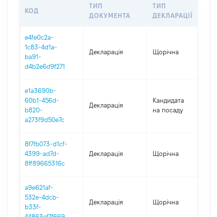
ТИП
ТИП
КОД
ПЕ
ДОКУМЕНТА
ДЕКЛАРАЦІЇ
e4fe0c2a-
1c83-4d1a-
Декларація
Щорічна
202
ba91-
d4b2e6d9f271
e1a3690b-
60b1-456d-
Кандидата
Декларація
202
b820-
на посаду
a273f9d50e7c
8f7fb073-d1cf-
4399-ad7d-
Декларація
Щорічна
202
8ff89665316c
a9e621af-
532e-4dcb-
Декларація
Щорічна
202
b33f-
44863ef7f669