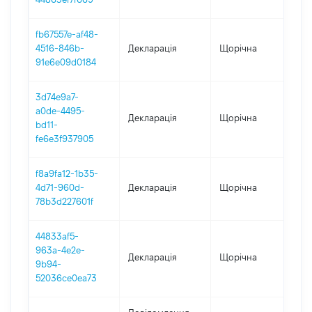
fb67557e-af48-
4516-846b-
Декларація
Щорічна
202
91e6e09d0184
3d74e9a7-
a0de-4495-
Декларація
Щорічна
202
bd11-
fe6e3f937905
f8a9fa12-1b35-
4d71-960d-
Декларація
Щорічна
202
78b3d227601f
44833af5-
963a-4e2e-
Декларація
Щорічна
201
9b94-
52036ce0ea73