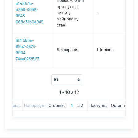
Повідомлення
e17d0c1e-
про суттєві
d359-4058-
зміни y
-
201
9543-
майновому
668c31b0e949
стані
6f4f593e-
69a7-4674-
Декларація
Щорічна
201
9904-
74ee02f251f3
1 - 10 з 12
Перша
Попередня
Сторінка
з
2
Наступна
Остання