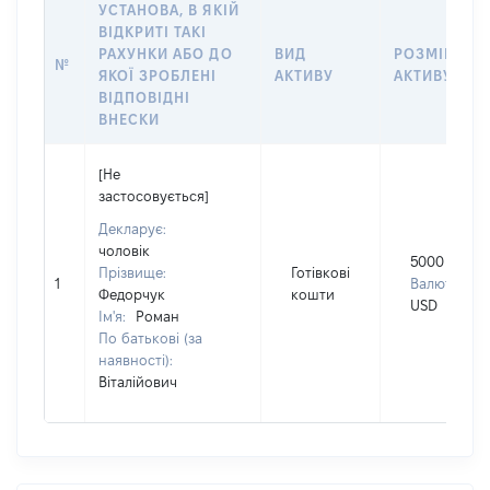
УСТАНОВА, В ЯКІЙ
ВІДКРИТІ ТАКІ
РАХУНКИ АБО ДО
ВИД
РОЗМІР
№
ЯКОЇ ЗРОБЛЕНІ
АКТИВУ
АКТИВУ
ВІДПОВІДНІ
ВНЕСКИ
[Не
застосовується]
Декларує:
чоловік
5000
Прізвище:
Готівкові
1
Валюта:
Федорчук
кошти
USD
Ім'я:
Роман
По батькові (за
наявності):
Віталійович