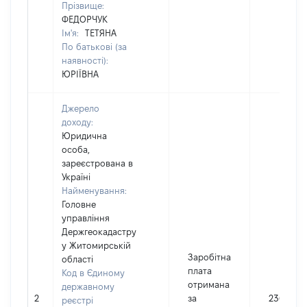
Прізвище:
ФЕДОРЧУК
Ім'я:
ТЕТЯНА
По батькові (за
наявності):
ЮРІЇВНА
Джерело
доходу:
Юридична
особа,
зареєстрована в
Україні
Найменування:
Головне
управління
Держгеокадастру
у Житомирській
Заробітна
області
плата
Код в Єдиному
отримана
державному
2
за
236163
реєстрі