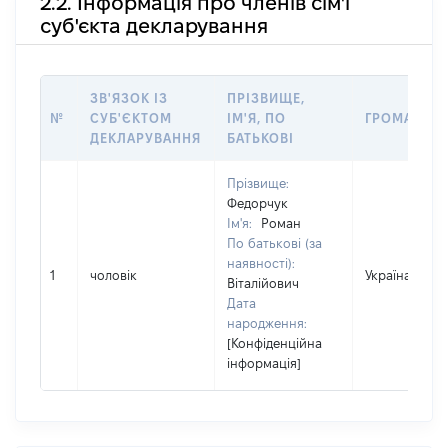
2.2. Інформація про членів сім'ї
суб'єкта декларування
ЗВ'ЯЗОК ІЗ
ПРІЗВИЩЕ,
№
СУБ'ЄКТОМ
ІМ'Я, ПО
ГРОМАДЯН
ДЕКЛАРУВАННЯ
БАТЬКОВІ
Прізвище:
Федорчук
Ім'я:
Роман
По батькові (за
наявності):
1
чоловік
Україна
Віталійович
Дата
народження:
[Конфіденційна
інформація]