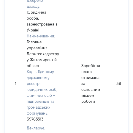
Джерело
доходу:
Юридична
особа,
зареєстрована в
Україні
Найменування:
Головне
управління
Держгеокадастру
у Житомирській
області
Заробітна
Код в Єдиному
плата
державному
отримана
1
реєстрі
за
39953
юридичних осіб,
основним
фізичних осіб –
місцем
підприємців та
роботи
громадських
формувань:
39765513
Декларує: