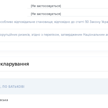
[Не застосовується]
[Не застосовується]
особливо відповідальне становище, відповідно до статті 50 Закону Укра
орупційних ризиків, згідно з переліком, затвердженим Національним аг
декларування
, ПО БАТЬКОВІ
вська