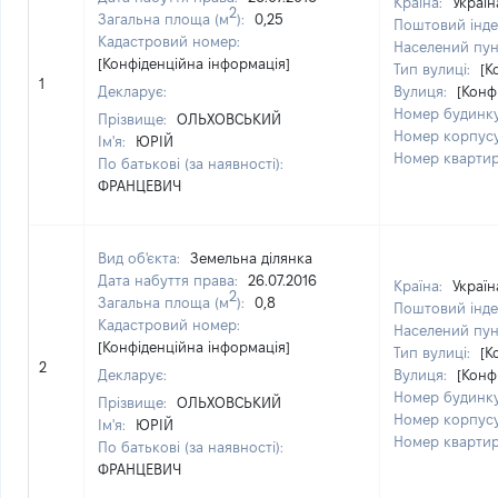
Країна:
Україн
2
Загальна площа (м
):
0,25
Поштовий інде
Кадастровий номер:
Населений пун
[Конфіденційна інформація]
Тип вулиці:
[К
1
Декларує:
Вулиця:
[Конф
Номер будинк
Прізвище:
ОЛЬХОВСЬКИЙ
Номер корпус
Ім'я:
ЮРІЙ
Номер кварти
По батькові (за наявності):
ФРАНЦЕВИЧ
Вид об'єкта:
Земельна ділянка
Дата набуття права:
26.07.2016
Країна:
Україн
2
Загальна площа (м
):
0,8
Поштовий інде
Кадастровий номер:
Населений пун
[Конфіденційна інформація]
Тип вулиці:
[К
2
Декларує:
Вулиця:
[Конф
Номер будинк
Прізвище:
ОЛЬХОВСЬКИЙ
Номер корпус
Ім'я:
ЮРІЙ
Номер кварти
По батькові (за наявності):
ФРАНЦЕВИЧ