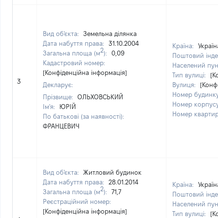
Вид об'єкта:
Земельна ділянка
Дата набуття права:
31.10.2004
Країна:
Україн
2
Загальна площа (м
):
0,09
Поштовий інде
Кадастровий номер:
Населений пун
[Конфіденційна інформація]
Тип вулиці:
[К
3
Декларує:
Вулиця:
[Конф
Номер будинк
Прізвище:
ОЛЬХОВСЬКИЙ
Номер корпус
Ім'я:
ЮРІЙ
Номер кварти
По батькові (за наявності):
ФРАНЦЕВИЧ
Вид об'єкта:
Житловий будинок
Дата набуття права:
28.01.2014
Країна:
Україн
2
Загальна площа (м
):
71,7
Поштовий інде
Реєстраційний номер:
Населений пун
[Конфіденційна інформація]
Тип вулиці:
[К