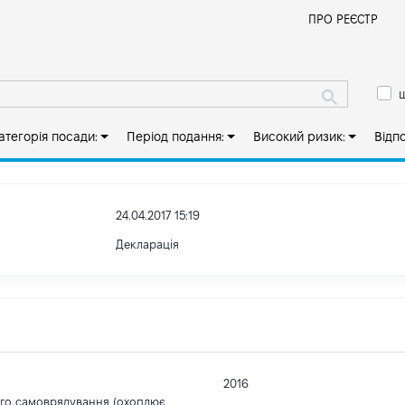
Й
ПРО РЕЄСТР
ш
атегорія посади:
Період подання:
Високий ризик:
Відп
24.04.2017 15:19
Декларація
2016
ого самоврядування (охоплює