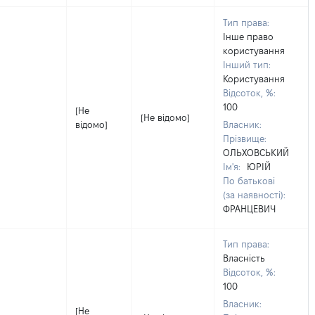
Тип права:
Інше право
користування
Інший тип:
Користування
Відсоток, %:
100
[Не
[Не відомо]
відомо]
Власник:
Прізвище:
ОЛЬХОВСЬКИЙ
Ім'я:
ЮРІЙ
По батькові
(за наявності):
ФРАНЦЕВИЧ
Тип права:
Власність
Відсоток, %:
100
Власник:
[Не