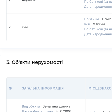
По батькові (за н
Дата народження
Прізвище:
Ольхо
Ім'я:
Максим
2
син
По батькові (за н
Дата народження
3. Об'єкти нерухомості
№
ЗАГАЛЬНА ІНФОРМАЦІЯ
МІСЦЕЗНАХ
Вид об'єкта:
Земельна ділянка
Дата набуття права:
26.07.2016