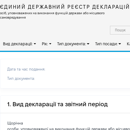
ЄДИНИЙ ДЕРЖАВНИЙ РЕЄСТР ДЕКЛАРАЦІ
осіб, уповноважених на виконання функцій держави або місцевого
самоврядування
Вид декларації:
Рік:
Тип документа:
Тип посади:
К
Дата та час подання:
Тип документа:
1. Вид декларації та звітний період
Щорічна
особи, уповноваженої на виконання функцій держави або місцев