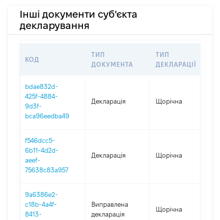
Інші документи суб'єкта
декларування
ТИП
ТИП
КОД
ПЕ
ДОКУМЕНТА
ДЕКЛАРАЦІЇ
bdae832d-
425f-4884-
Декларація
Щорічна
20
9d3f-
bca96eedba49
f546dcc5-
6b11-4d2d-
Декларація
Щорічна
20
aeef-
75638c83a957
9a6386e2-
c18b-4a4f-
Виправлена
Щорічна
20
8413-
декларація