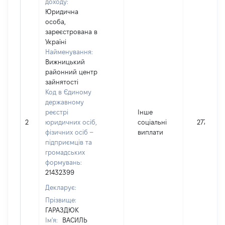
доходу:
Юридична
особа,
зареєстрована в
Україні
Найменування:
Вижницький
районний центр
зайнятості
Код в Єдиному
державному
реєстрі
Інше
2
юридичних осіб,
соціальні
2776
фізичних осіб –
виплати
підприємців та
громадських
формувань:
21432399
Декларує:
Прізвище:
ГАРАЗДЮК
Ім'я:
ВАСИЛЬ