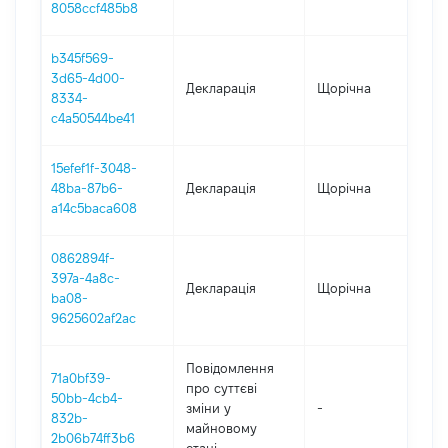
8058ccf485b8
b345f569-
3d65-4d00-
Декларація
Щорічна
20
8334-
c4a50544be41
15efef1f-3048-
48ba-87b6-
Декларація
Щорічна
20
a14c5baca608
0862894f-
397a-4a8c-
Декларація
Щорічна
20
ba08-
9625602af2ac
Повідомлення
71a0bf39-
про суттєві
50bb-4cb4-
зміни y
-
20
832b-
майновому
2b06b74ff3b6