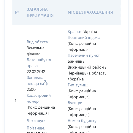
ВАРТ
ЗАГАЛЬНА
№
МІСЦЕЗНАХОДЖЕННЯ
НА ДА
ІНФОРМАЦІЯ
НАБУ
Країна:
Україна
Поштовий індекс:
Вид об'єкта:
[Конфіденційна
Земельна
інформація]
ділянка
Населений пункт:
Дата набуття
Банилів /
права:
Вижницький район /
22.02.2012
Чернівецька область
Загальна
/ Україна
2
площа (м
):
Тип вулиці:
2500
[Конфіденційна
Кадастровий
інформація]
[Не
1
номер:
Вулиця:
відомо
[Конфіденційна
[Конфіденційна
інформація]
інформація]
Декларує:
Номер будинку:
[Конфіденційна
Прізвище:
інформація]