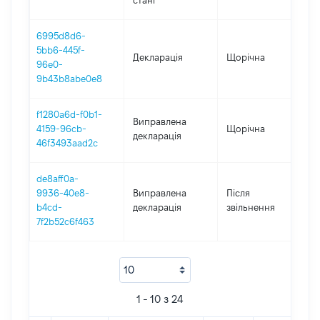
стані
6995d8d6-
5bb6-445f-
Декларація
Щорічна
20
96e0-
9b43b8abe0e8
f1280a6d-f0b1-
Виправлена
4159-96cb-
Щорічна
20
декларація
46f3493aad2c
de8aff0a-
9936-40e8-
Виправлена
Після
20
b4cd-
декларація
звільнення
7f2b52c6f463
1 - 10 з 24