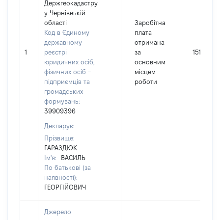
Держгеокадастру
у Чернівеькій
області
Заробітна
Код в Єдиному
плата
державному
отримана
1
реєстрі
за
15130
юридичних осіб,
основним
фізичних осіб –
місцем
підприємців та
роботи
громадських
формувань:
39909396
Декларує:
Прізвище:
ГАРАЗДЮК
Ім'я:
ВАСИЛЬ
По батькові (за
наявності):
ГЕОРГІЙОВИЧ
Джерело