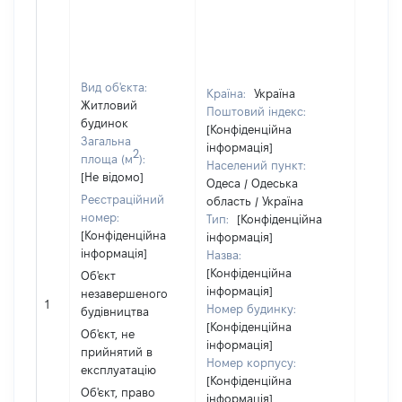
належ
суб'єк
декла
чи чл
сім'ї н
Вид об'єкта:
Країна:
Україна
власно
Житловий
Поштовий індекс:
відпов
будинок
[Конфіденційна
Цивіл
Загальна
інформація]
2
кодек
площа (м
):
Населений пункт:
Україн
[Не відомо]
Одеса / Одеська
Об'єкт
Реєстраційний
область / Україна
розта
номер:
Тип:
[Конфіденційна
на зе
[Конфіденційна
інформація]
ділянц
інформація]
Назва:
належ
[Конфіденційна
Об'єкт
суб'єк
інформація]
незавершеного
декла
1
Номер будинку:
будівництва
або ч
[Конфіденційна
Об'єкт, не
його с
інформація]
прийнятий в
праві
Номер корпусу:
експлуатацію
прива
[Конфіденційна
Об'єкт, право
власно
інформація]