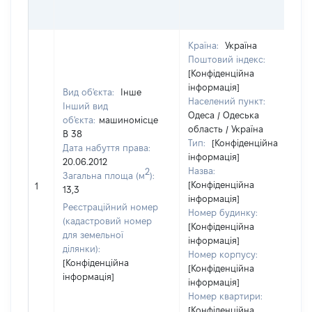
Країна:
Україна
Поштовий індекс:
[Конфіденційна
інформація]
Вид об'єкта:
Інше
Населений пункт:
Інший вид
Одеса / Одеська
об'єкта:
машиномісце
область / Україна
В 38
Тип:
[Конфіденційна
Дата набуття права:
інформація]
20.06.2012
Назва:
2
Загальна площа (м
):
[Конфіденційна
1
13,3
інформація]
Реєстраційний номер
Номер будинку:
(кадастровий номер
[Конфіденційна
для земельної
інформація]
ділянки):
Номер корпусу:
[Конфіденційна
[Конфіденційна
інформація]
інформація]
Номер квартири:
[Конфіденційна