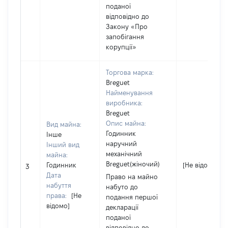
поданої
відповідно до
Закону «Про
запобігання
корупції»
Торгова марка:
Breguet
Найменування
виробника:
Breguet
Опис майна:
Вид майна:
Годинник
Інше
наручний
Інший вид
механічний
майна:
Breguet(жіночий)
Годинник
[Не відомо]
3
Дата
Право на майно
набуття
набуто до
права:
[Не
подання першої
відомо]
декларації
поданої
відповідно до