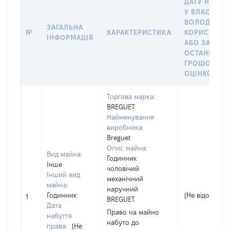
ДАТУ НАБУТ
У ВЛАСНІСТ
ВОЛОДІННЯ
ЗАГАЛЬНА
№
ХАРАКТЕРИСТИКА
КОРИСТУВА
ІНФОРМАЦІЯ
АБО ЗА
ОСТАННЬО
ГРОШОВОЮ
ОЦІНКОЮ
Торгова марка:
BREGUET
Найменування
виробника:
Breguet
Опис майна:
Вид майна:
Годинник
Інше
чоловічий
Інший вид
механічний
майна:
наручний
Годинник
[Не відомо]
1
BREGUET
Дата
Право на майно
набуття
набуто до
права:
[Не