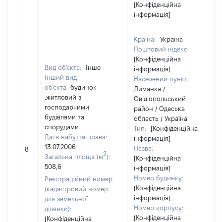
[Конфіденційна
інформація]
Країна:
Україна
Поштовий індекс:
[Конфіденційна
Вид об'єкта:
Інше
інформація]
Інший вид
Населений пункт:
об'єкта:
будинок
Лиманка /
,житловий з
Овідіопольський
господарчими
район / Одеська
будівлями та
область / Україна
спорудами
Тип:
[Конфіденційна
Дата набуття права:
інформація]
13.07.2006
Назва:
8
2
Загальна площа (м
):
[Конфіденційна
508,6
інформація]
Номер будинку:
Реєстраційний номер
[Конфіденційна
(кадастровий номер
інформація]
для земельної
Номер корпусу:
ділянки):
[Конфіденційна
[Конфіденційна