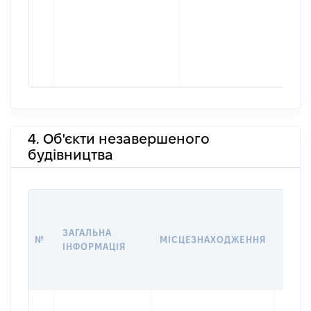
4. Об'єкти незавершеного
будівництва
ЗВ'ЯЗ
ЗАГАЛЬНА
№
МІСЦЕЗНАХОДЖЕННЯ
СУБ'
ІНФОРМАЦІЯ
ДЕКЛ
Об'єкт