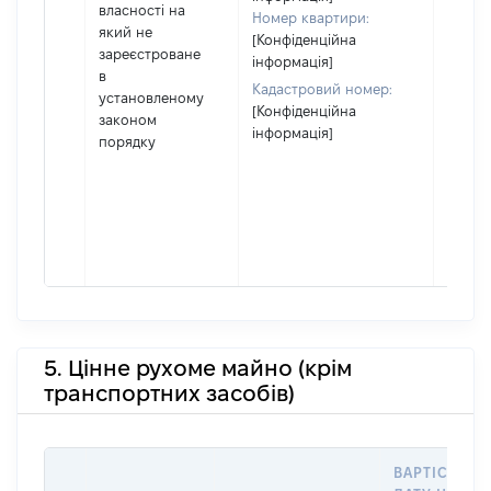
власності на
включ
Номер квартири:
який не
спіль
[Конфіденційна
зареєстроване
власні
інформація]
в
перед
Кадастровий номер:
установленому
в оре
[Конфіденційна
законом
іншом
інформація]
порядку
корис
незал
право
підста
набут
права
5. Цінне рухоме майно (крім
транспортних засобів)
ВАРТІСТЬ Н